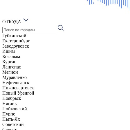
ОТКУДА
Губкинский
Екатеринбург
Заводоуковск
Ишим
Когалым
Курган
Лангепас
Мегион
Муравленко
Нефтеюганск
Нижневартовск
Новый Уренгой
Ноябрьск
Нягань
Пойковский
Пурпе
Пыть-Ях
Советский
Сургут