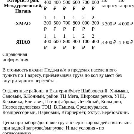
Югорск, Урай,
По
По
400
400
500
600
700
000
Междуреченский,
запросу
запрос
₽
₽
₽
₽
₽
₽
Нягань
1
1
1
1
2
2
300
500
700
800
000
300
ХМАО
3 300 ₽
4 000 ₽
₽
₽
₽
₽
₽
₽
1
1
1
1
2
2
400
600
800
900
100
400
ЯНАО
3 400 ₽
4 100 ₽
₽
₽
₽
₽
₽
₽
Справочная
информация
В стоимость входит
Подача а/м в пределах населенного
пункта по 1 адресу, приём/выдача груза по кол-ву мест без
внутритарного пересчёта.
Отдаленные районы в Екатеринбурге
Шабровский, Химмаш,
Садовый, Б.Конный, район ТЦ Мега, Широкая речка, УНЦ,
Керамика, Елизавет, Птицефабрика, Лечебный, Кольцово,
Новосвердловская ТЭЦ, В.Пышма, Среднеуральск,
Компрессорный, Парковый, Вторчермет, Уктус, Березовский.
Цены при заборе/доставке груза в черте города действительны
при задней загрузке/выгрузке. Иные условия - по
согласованию.