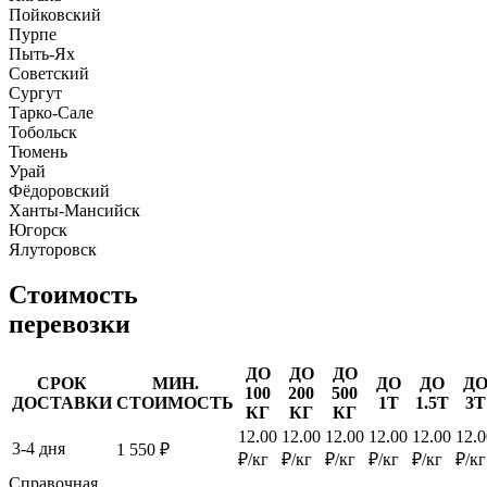
Пойковский
Пурпе
Пыть-Ях
Советский
Сургут
Тарко-Сале
Тобольск
Тюмень
Урай
Фёдоровский
Ханты-Мансийск
Югорск
Ялуторовск
Стоимость
перевозки
ДО
ДО
ДО
СРОК
МИН.
ДО
ДО
Д
100
200
500
ДОСТАВКИ
СТОИМОСТЬ
1Т
1.5Т
3Т
КГ
КГ
КГ
12.00
12.00
12.00
12.00
12.00
12.0
3-4 дня
1 550 ₽
₽/кг
₽/кг
₽/кг
₽/кг
₽/кг
₽/кг
Справочная