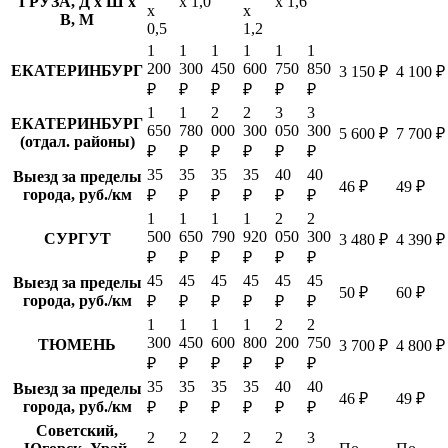
ГРУЗА, Д х Ш х
х 1,0
х 1,6
х
х
В, М
0,5
1,2
1
1
1
1
1
1
200
300
450
600
750
850
ЕКАТЕРИНБУРГ
3 150 ₽
4 100 ₽
₽
₽
₽
₽
₽
₽
1
1
2
2
3
3
ЕКАТЕРИНБУРГ
650
780
000
300
050
300
5 600 ₽
7 700 ₽
(отдал. районы)
₽
₽
₽
₽
₽
₽
35
35
35
35
40
40
Выезд за пределы
46 ₽
49 ₽
города, руб./км
₽
₽
₽
₽
₽
₽
1
1
1
1
2
2
500
650
790
920
050
300
СУРГУТ
3 480 ₽
4 390 ₽
₽
₽
₽
₽
₽
₽
45
45
45
45
45
45
Выезд за пределы
50 ₽
60 ₽
города, руб./км
₽
₽
₽
₽
₽
₽
1
1
1
1
2
2
300
450
600
800
200
750
ТЮМЕНЬ
3 700 ₽
4 800 ₽
₽
₽
₽
₽
₽
₽
35
35
35
35
40
40
Выезд за пределы
46 ₽
49 ₽
города, руб./км
₽
₽
₽
₽
₽
₽
Советский,
2
2
2
2
2
3