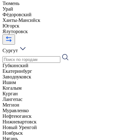
Тюмень
Урай
Фёдоровский
Ханты-Мансийск
Югорск
Ялуторовск
Сургут
Губкинский
Екатеринбург
Заводоуковск
Ишим
Когалым
Курган
Лангепас
Мегион
Муравленко
Нефтеюганск
Нижневартовск
Новый Уренгой
Ноябрьск
Нягань