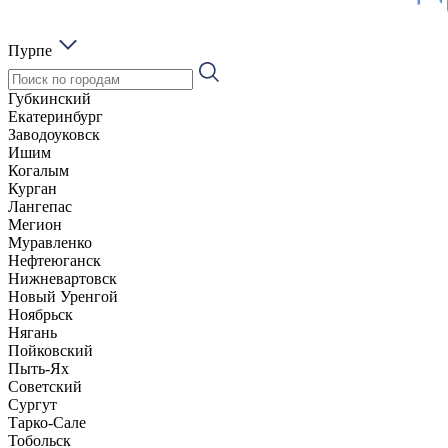
Пурпе
Губкинский
Екатеринбург
Заводоуковск
Ишим
Когалым
Курган
Лангепас
Мегион
Муравленко
Нефтеюганск
Нижневартовск
Новый Уренгой
Ноябрьск
Нягань
Пойковский
Пыть-Ях
Советский
Сургут
Тарко-Сале
Тобольск