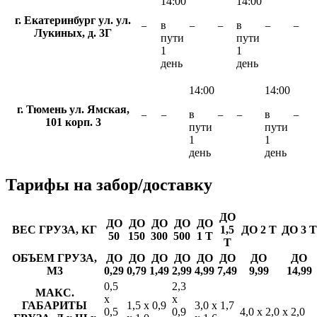
14:00
14:00
г. Екатеринбург ул. ул.
в
в
−
−
−
−
−
Лукиных, д. 3Г
пути
пути
1
1
день
день
14:00
14:00
г. Тюмень ул. Ямская,
в
в
−
−
−
−
−
101 корп. 3
пути
пути
1
1
день
день
Тарифы
на забор/доставку
ДО
ДО
ДО
ДО
ДО
ДО
ВЕС ГРУЗА, КГ
1,5
ДО 2 Т
ДО 3 Т
50
150
300
500
1 Т
Т
ОБЪЕМ ГРУЗА,
ДО
ДО
ДО
ДО
ДО
ДО
ДО
ДО
М3
0,29
0,79
1,49
2,99
4,99
7,49
9,99
14,99
0,5
2,3
МАКС.
х
х
ГАБАРИТЫ
1,5 х 0,9
3,0 х 1,7
0,5
0,9
4,0 х 2,0 х 2,0