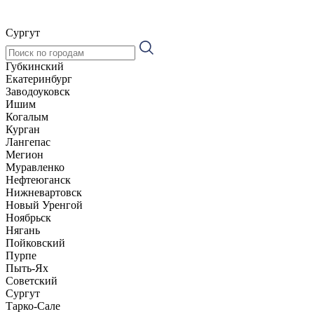
Сургут
Губкинский
Екатеринбург
Заводоуковск
Ишим
Когалым
Курган
Лангепас
Мегион
Муравленко
Нефтеюганск
Нижневартовск
Новый Уренгой
Ноябрьск
Нягань
Пойковский
Пурпе
Пыть-Ях
Советский
Сургут
Тарко-Сале