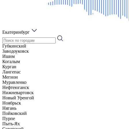
Екатеринбург
Губкинский
Заводоуковск
Ишим
Когалым
Курган
Лангепас
Мегион
Муравленко
Нефтеюганск
Нижневартовск
Новый Уренгой
Ноябрьск
Нягань
Пойковский
Пурпе
Пыть-Ях
Советский