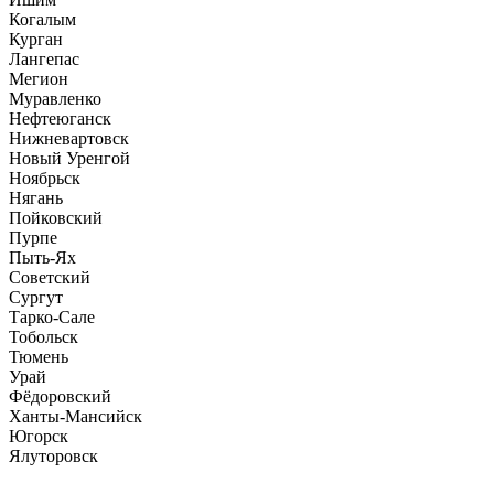
Когалым
Курган
Лангепас
Мегион
Муравленко
Нефтеюганск
Нижневартовск
Новый Уренгой
Ноябрьск
Нягань
Пойковский
Пурпе
Пыть-Ях
Советский
Сургут
Тарко-Сале
Тобольск
Тюмень
Урай
Фёдоровский
Ханты-Мансийск
Югорск
Ялуторовск