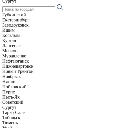
Сургут
Губкинский
Екатеринбург
Заводоуковск
Ишим
Когалым
Курган
Лангепас
Мегион
Муравленко
Нефтеюганск
Нижневартовск
Новый Уренгой
Ноябрьск
Нягань
Пойковский
Пурпе
Пыть-Ях
Советский
Сургут
Тарко-Сале
Тобольск
Тюмень
Урай