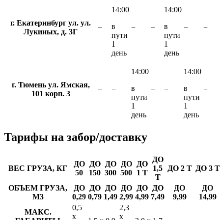
14:00
14:00
г. Екатеринбург ул. ул.
в
в
−
−
−
−
−
Лукиных, д. 3Г
пути
пути
1
1
день
день
14:00
14:00
г. Тюмень ул. Ямская,
в
в
−
−
−
−
−
101 корп. 3
пути
пути
1
1
день
день
Тарифы
на забор/доставку
ДО
ДО
ДО
ДО
ДО
ДО
ВЕС ГРУЗА, КГ
1,5
ДО 2 Т
ДО 3 Т
50
150
300
500
1 Т
Т
ОБЪЕМ ГРУЗА,
ДО
ДО
ДО
ДО
ДО
ДО
ДО
ДО
М3
0,29
0,79
1,49
2,99
4,99
7,49
9,99
14,99
0,5
2,3
МАКС.
х
х