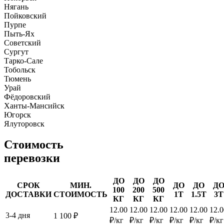
Нягань
Пойковский
Пурпе
Пыть-Ях
Советский
Сургут
Тарко-Сале
Тобольск
Тюмень
Урай
Фёдоровский
Ханты-Мансийск
Югорск
Ялуторовск
Стоимость
перевозки
ДО
ДО
ДО
СРОК
МИН.
ДО
ДО
Д
100
200
500
ДОСТАВКИ
СТОИМОСТЬ
1Т
1.5Т
3Т
КГ
КГ
КГ
12.00
12.00
12.00
12.00
12.00
12.0
3-4 дня
1 100 ₽
₽/кг
₽/кг
₽/кг
₽/кг
₽/кг
₽/кг