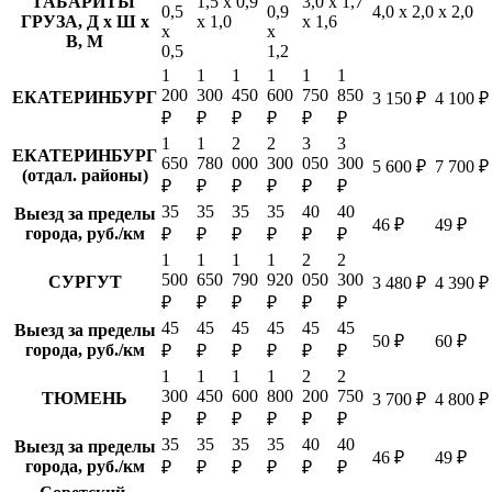
ГАБАРИТЫ
1,5 х 0,9
3,0 х 1,7
0,5
0,9
4,0 х 2,0 х 2,0
ГРУЗА, Д х Ш х
х 1,0
х 1,6
х
х
В, М
0,5
1,2
1
1
1
1
1
1
200
300
450
600
750
850
ЕКАТЕРИНБУРГ
3 150 ₽
4 100 ₽
₽
₽
₽
₽
₽
₽
1
1
2
2
3
3
ЕКАТЕРИНБУРГ
650
780
000
300
050
300
5 600 ₽
7 700 ₽
(отдал. районы)
₽
₽
₽
₽
₽
₽
35
35
35
35
40
40
Выезд за пределы
46 ₽
49 ₽
города, руб./км
₽
₽
₽
₽
₽
₽
1
1
1
1
2
2
500
650
790
920
050
300
СУРГУТ
3 480 ₽
4 390 ₽
₽
₽
₽
₽
₽
₽
45
45
45
45
45
45
Выезд за пределы
50 ₽
60 ₽
города, руб./км
₽
₽
₽
₽
₽
₽
1
1
1
1
2
2
300
450
600
800
200
750
ТЮМЕНЬ
3 700 ₽
4 800 ₽
₽
₽
₽
₽
₽
₽
35
35
35
35
40
40
Выезд за пределы
46 ₽
49 ₽
города, руб./км
₽
₽
₽
₽
₽
₽