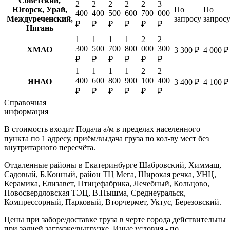
Советский,
2
2
2
2
2
3
Югорск, Урай,
По
По
400
400
500
600
700
000
Междуреченский,
запросу
запрос
₽
₽
₽
₽
₽
₽
Нягань
1
1
1
1
2
2
300
500
700
800
000
300
ХМАО
3 300 ₽
4 000 ₽
₽
₽
₽
₽
₽
₽
1
1
1
1
2
2
400
600
800
900
100
400
ЯНАО
3 400 ₽
4 100 ₽
₽
₽
₽
₽
₽
₽
Справочная
информация
В стоимость входит
Подача а/м в пределах населенного
пункта по 1 адресу, приём/выдача груза по кол-ву мест без
внутритарного пересчёта.
Отдаленные районы в Екатеринбурге
Шабровский, Химмаш,
Садовый, Б.Конный, район ТЦ Мега, Широкая речка, УНЦ,
Керамика, Елизавет, Птицефабрика, Лечебный, Кольцово,
Новосвердловская ТЭЦ, В.Пышма, Среднеуральск,
Компрессорный, Парковый, Вторчермет, Уктус, Березовский.
Цены при заборе/доставке груза в черте города действительны
при задней загрузке/выгрузке. Иные условия - по