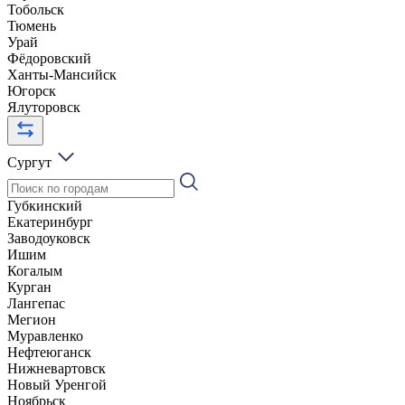
Тобольск
Тюмень
Урай
Фёдоровский
Ханты-Мансийск
Югорск
Ялуторовск
Сургут
Губкинский
Екатеринбург
Заводоуковск
Ишим
Когалым
Курган
Лангепас
Мегион
Муравленко
Нефтеюганск
Нижневартовск
Новый Уренгой
Ноябрьск