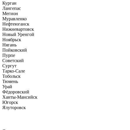
Курган
Лангепас
Мегион
Муравленко
Нефтеюганск
Нижневартовск
Новый Уренгой
Ноябрьск
Нягань
Пойковский
Пурпе
Советский
Сургут
Тарко-Сале
Тобольск
Тюмень
Урай
Фёдоровский
Ханты-Мансийск
Югорск
Ялуторовск