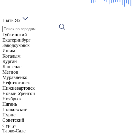
Пыть-Ях
Губкинский
Екатеринбург
Заводоуковск
Ишим
Когалым
Курган
Лангепас
Мегион
Муравленко
Нефтеюганск
Нижневартовск
Новый Уренгой
Ноябрьск
Нягань
Пойковский
Пурпе
Советский
Сургут
Тарко-Сале