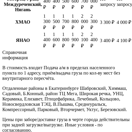
400
400
500
600
700
000
Междуреченский,
запросу
запрос
₽
₽
₽
₽
₽
₽
Нягань
1
1
1
1
2
2
300
500
700
800
000
300
ХМАО
3 300 ₽
4 000 ₽
₽
₽
₽
₽
₽
₽
1
1
1
1
2
2
400
600
800
900
100
400
ЯНАО
3 400 ₽
4 100 ₽
₽
₽
₽
₽
₽
₽
Справочная
информация
В стоимость входит
Подача а/м в пределах населенного
пункта по 1 адресу, приём/выдача груза по кол-ву мест без
внутритарного пересчёта.
Отдаленные районы в Екатеринбурге
Шабровский, Химмаш,
Садовый, Б.Конный, район ТЦ Мега, Широкая речка, УНЦ,
Керамика, Елизавет, Птицефабрика, Лечебный, Кольцово,
Новосвердловская ТЭЦ, В.Пышма, Среднеуральск,
Компрессорный, Парковый, Вторчермет, Уктус, Березовский.
Цены при заборе/доставке груза в черте города действительны
при задней загрузке/выгрузке. Иные условия - по
согласованию.