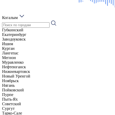
Когалым
Губкинский
Екатеринбург
Заводоуковск
Ишим
Курган
Лангепас
Мегион
Муравленко
Нефтеюганск
Нижневартовск
Новый Уренгой
Ноябрьск
Нягань
Пойковский
Пурпе
Пыть-Ях
Советский
Сургут
Тарко-Сале