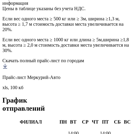
информация
Цены в таблице указаны без учета НДС.
Если вес одного места ≥ 500 кг или ≥ 3м, ширина ≥1,3 м,
высота ≥ 1,7 м стоимость доставки места увеличивается на
20%.
Если вес одного места ≥ 1000 кг или длина ≥ 5м,ширина ≥1,8
м, высота ≥ 2,0 м стоимость доставки места увеличивается на
30%.
Скачать полный прайс-лист по городам
Прайс-лист Меркурий-Авто
xls, 100 кб
График
отправлений
ФИЛИАЛ
ПН
ВТ
СР
ЧТ
ПТ
СБ
ВС
14:00
14:00