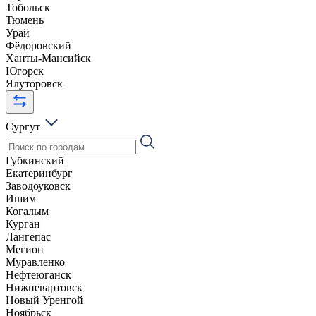
Тобольск
Тюмень
Урай
Фёдоровский
Ханты-Мансийск
Югорск
Ялуторовск
Сургут
Губкинский
Екатеринбург
Заводоуковск
Ишим
Когалым
Курган
Лангепас
Мегион
Муравленко
Нефтеюганск
Нижневартовск
Новый Уренгой
Ноябрьск