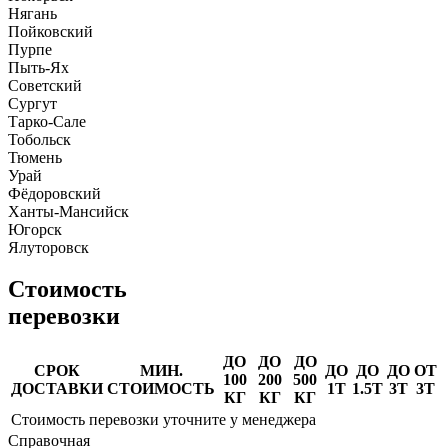
Нягань
Пойковский
Пурпе
Пыть-Ях
Советский
Сургут
Тарко-Сале
Тобольск
Тюмень
Урай
Фёдоровский
Ханты-Мансийск
Югорск
Ялуторовск
Стоимость
перевозки
ДО
ДО
ДО
СРОК
МИН.
ДО
ДО
ДО
ОТ
100
200
500
ДОСТАВКИ
СТОИМОСТЬ
1Т
1.5Т
3Т
3Т
КГ
КГ
КГ
Стоимость перевозки уточните у менеджера
Справочная