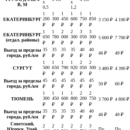
х
х
В, М
0,5
1,2
1
1
1
1
1
1
200
300
450
600
750
850
ЕКАТЕРИНБУРГ
3 150 ₽
4 100 ₽
₽
₽
₽
₽
₽
₽
1
1
2
2
3
3
ЕКАТЕРИНБУРГ
650
780
000
300
050
300
5 600 ₽
7 700 ₽
(отдал. районы)
₽
₽
₽
₽
₽
₽
35
35
35
35
40
40
Выезд за пределы
46 ₽
49 ₽
города, руб./км
₽
₽
₽
₽
₽
₽
1
1
1
1
2
2
500
650
790
920
050
300
СУРГУТ
3 480 ₽
4 390 ₽
₽
₽
₽
₽
₽
₽
45
45
45
45
45
45
Выезд за пределы
50 ₽
60 ₽
города, руб./км
₽
₽
₽
₽
₽
₽
1
1
1
1
2
2
300
450
600
800
200
750
ТЮМЕНЬ
3 700 ₽
4 800 ₽
₽
₽
₽
₽
₽
₽
35
35
35
35
40
40
Выезд за пределы
46 ₽
49 ₽
города, руб./км
₽
₽
₽
₽
₽
₽
Советский,
2
2
2
2
2
3
Югорск, Урай,
По
По