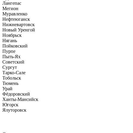
Лангепас
Мегион
Муравленко
Нефтеюганск
Нижневартовск
Новый Уренгой
Ноябрьск
Нягань
Пойковский
Пурпе
Пыть-Ях
Советский
Сургут
Тарко-Сале
Тобольск
Тюмень
Урай
Фёдоровский
Ханты-Мансийск
Югорск
Ялуторовск