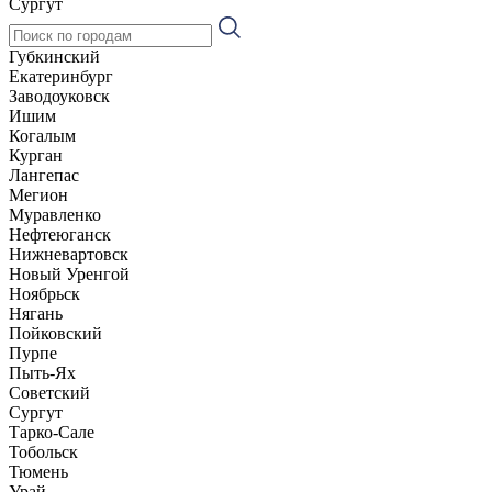
Сургут
Губкинский
Екатеринбург
Заводоуковск
Ишим
Когалым
Курган
Лангепас
Мегион
Муравленко
Нефтеюганск
Нижневартовск
Новый Уренгой
Ноябрьск
Нягань
Пойковский
Пурпе
Пыть-Ях
Советский
Сургут
Тарко-Сале
Тобольск
Тюмень
Урай