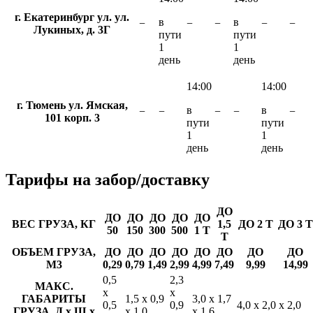
г. Екатеринбург ул. ул.
в
в
−
−
−
−
−
Лукиных, д. 3Г
пути
пути
1
1
день
день
14:00
14:00
г. Тюмень ул. Ямская,
в
в
−
−
−
−
−
101 корп. 3
пути
пути
1
1
день
день
Тарифы
на забор/доставку
ДО
ДО
ДО
ДО
ДО
ДО
ВЕС ГРУЗА, КГ
1,5
ДО 2 Т
ДО 3 Т
50
150
300
500
1 Т
Т
ОБЪЕМ ГРУЗА,
ДО
ДО
ДО
ДО
ДО
ДО
ДО
ДО
М3
0,29
0,79
1,49
2,99
4,99
7,49
9,99
14,99
0,5
2,3
МАКС.
х
х
ГАБАРИТЫ
1,5 х 0,9
3,0 х 1,7
0,5
0,9
4,0 х 2,0 х 2,0
ГРУЗА, Д х Ш х
х 1,0
х 1,6