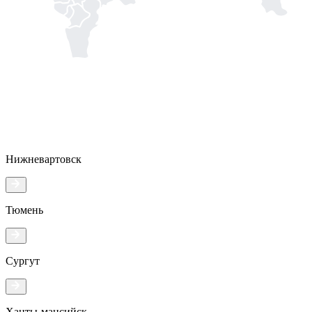
Нижневартовск
Тюмень
Сургут
Ханты-мансийск