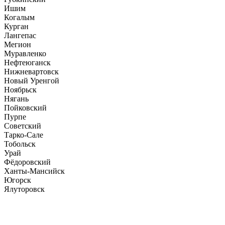
Ишим
Когалым
Курган
Лангепас
Мегион
Муравленко
Нефтеюганск
Нижневартовск
Новый Уренгой
Ноябрьск
Нягань
Пойковский
Пурпе
Советский
Тарко-Сале
Тобольск
Урай
Фёдоровский
Ханты-Мансийск
Югорск
Ялуторовск