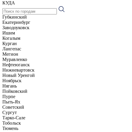
КУДА
Губкинский
Екатеринбург
Заводоуковск
Ишим
Когалым
Курган
Лангепас
Мегион
Муравленко
Нефтеюганск
Нижневартовск
Новый Уренгой
Ноябрьск
Нягань
Пойковский
Пурпе
Пыть-Ях
Советский
Сургут
Тарко-Сале
Тобольск
Тюмень