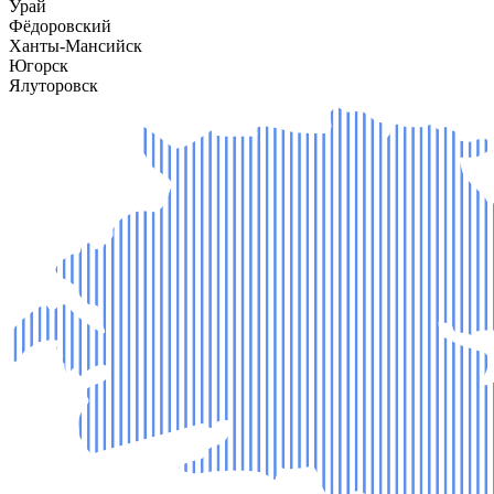
Урай
Фёдоровский
Ханты-Мансийск
Югорск
Ялуторовск