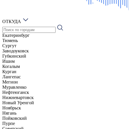
ОТКУДА
Екатеринбург
Тюмень
Сургут
Заводоуковск
Губкинский
Ишим
Когалым
Курган
Лангепас
Мегион
Муравленко
Нефтеюганск
Нижневартовск
Новый Уренгой
Ноябрьск
Нягань
Пойковский
Пурпе
Советский