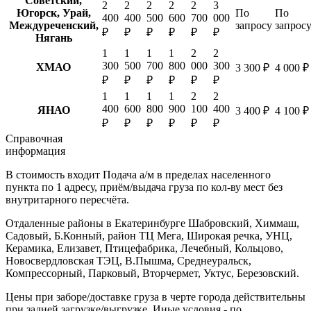
Советский,
2
2
2
2
2
3
Югорск, Урай,
По
По
400
400
500
600
700
000
Междуреченский,
запросу
запрос
₽
₽
₽
₽
₽
₽
Нягань
1
1
1
1
2
2
300
500
700
800
000
300
ХМАО
3 300 ₽
4 000 ₽
₽
₽
₽
₽
₽
₽
1
1
1
1
2
2
400
600
800
900
100
400
ЯНАО
3 400 ₽
4 100 ₽
₽
₽
₽
₽
₽
₽
Справочная
информация
В стоимость входит
Подача а/м в пределах населенного
пункта по 1 адресу, приём/выдача груза по кол-ву мест без
внутритарного пересчёта.
Отдаленные районы в Екатеринбурге
Шабровский, Химмаш,
Садовый, Б.Конный, район ТЦ Мега, Широкая речка, УНЦ,
Керамика, Елизавет, Птицефабрика, Лечебный, Кольцово,
Новосвердловская ТЭЦ, В.Пышма, Среднеуральск,
Компрессорный, Парковый, Вторчермет, Уктус, Березовский.
Цены при заборе/доставке груза в черте города действительны
при задней загрузке/выгрузке. Иные условия - по