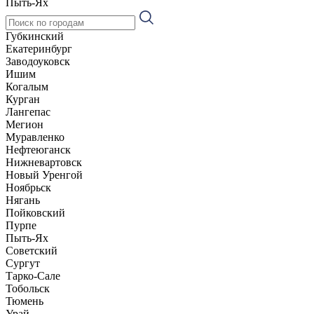
Пыть-Ях
Губкинский
Екатеринбург
Заводоуковск
Ишим
Когалым
Курган
Лангепас
Мегион
Муравленко
Нефтеюганск
Нижневартовск
Новый Уренгой
Ноябрьск
Нягань
Пойковский
Пурпе
Пыть-Ях
Советский
Сургут
Тарко-Сале
Тобольск
Тюмень
Урай