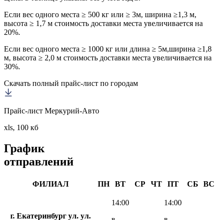
Если вес одного места ≥ 500 кг или ≥ 3м, ширина ≥1,3 м,
высота ≥ 1,7 м стоимость доставки места увеличивается на
20%.
Если вес одного места ≥ 1000 кг или длина ≥ 5м,ширина ≥1,8
м, высота ≥ 2,0 м стоимость доставки места увеличивается на
30%.
Скачать полный прайс-лист по городам
Прайс-лист Меркурий-Авто
xls, 100 кб
График
отправлений
ФИЛИАЛ
ПН
ВТ
СР
ЧТ
ПТ
СБ
ВС
14:00
14:00
г. Екатеринбург ул. ул.
в
в