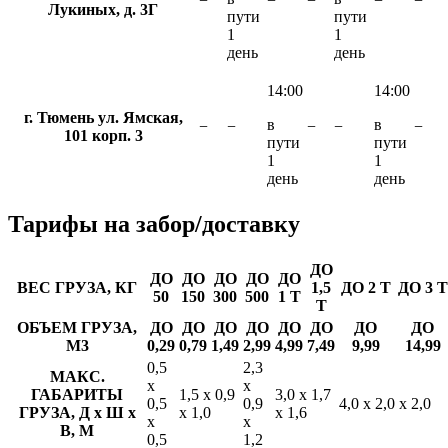
−
−
−
−
−
Лукиных, д. 3Г
пути
пути
1
1
день
день
14:00
14:00
г. Тюмень ул. Ямская,
в
в
−
−
−
−
−
101 корп. 3
пути
пути
1
1
день
день
Тарифы
на забор/доставку
ДО
ДО
ДО
ДО
ДО
ДО
ВЕС ГРУЗА, КГ
1,5
ДО 2 Т
ДО 3 Т
50
150
300
500
1 Т
Т
ОБЪЕМ ГРУЗА,
ДО
ДО
ДО
ДО
ДО
ДО
ДО
ДО
М3
0,29
0,79
1,49
2,99
4,99
7,49
9,99
14,99
0,5
2,3
МАКС.
х
х
ГАБАРИТЫ
1,5 х 0,9
3,0 х 1,7
0,5
0,9
4,0 х 2,0 х 2,0
ГРУЗА, Д х Ш х
х 1,0
х 1,6
х
х
В, М
0,5
1,2