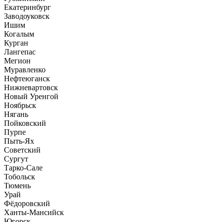
Екатеринбург
Заводоуковск
Ишим
Когалым
Курган
Лангепас
Мегион
Муравленко
Нефтеюганск
Нижневартовск
Новый Уренгой
Ноябрьск
Нягань
Пойковский
Пурпе
Пыть-Ях
Советский
Сургут
Тарко-Сале
Тобольск
Тюмень
Урай
Фёдоровский
Ханты-Мансийск
Югорск