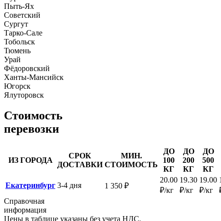
Пыть-Ях
Советский
Сургут
Тарко-Сале
Тобольск
Тюмень
Урай
Фёдоровский
Ханты-Мансийск
Югорск
Ялуторовск
Стоимость
перевозки
ДО
ДО
ДО
СРОК
МИН.
ИЗ ГОРОДА
100
200
500
ДОСТАВКИ
СТОИМОСТЬ
КГ
КГ
КГ
20.00
19.30
19.00
Екатеринбург
3-4 дня
1 350 ₽
₽/кг
₽/кг
₽/кг
Справочная
информация
Цены в таблице указаны без учета НДС.