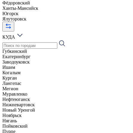
Фёдоровский
Ханты-Мансийск
Югорск
Ялуторовск
КУДА
Губкинский
Екатеринбург
Заводоуковск
Ишим
Когалым
Курган
Лангепас
Мегион
Муравленко
Нефтеюганск
Нижневартовск
Новый Уренгой
Ноябрьск
Нягань
Пойковский
Пурпе