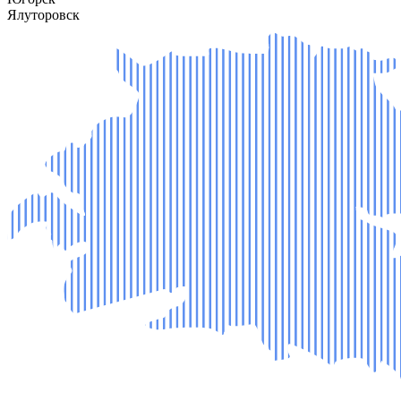
Ялуторовск