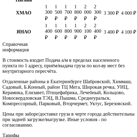
1
1
1
1
2
2
300
500
700
800
000
300
ХМАО
3 300 ₽
4 000 ₽
₽
₽
₽
₽
₽
₽
1
1
1
1
2
2
400
600
800
900
100
400
ЯНАО
3 400 ₽
4 100 ₽
₽
₽
₽
₽
₽
₽
Справочная
информация
В стоимость входит
Подача а/м в пределах населенного
пункта по 1 адресу, приём/выдача груза по кол-ву мест без
внутритарного пересчёта.
Отдаленные районы в Екатеринбурге
Шабровский, Химмаш,
Садовый, Б.Конный, район ТЦ Мега, Широкая речка, УНЦ,
Керамика, Елизавет, Птицефабрика, Лечебный, Кольцово,
Новосвердловская ТЭЦ, В.Пышма, Среднеуральск,
Компрессорный, Парковый, Вторчермет, Уктус, Березовский.
Цены при заборе/доставке груза в черте города действительны
при задней загрузке/выгрузке. Иные условия - по
согласованию.
Тарифы