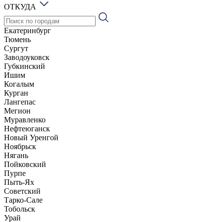
ОТКУДА
Екатеринбург
Тюмень
Сургут
Заводоуковск
Губкинский
Ишим
Когалым
Курган
Лангепас
Мегион
Муравленко
Нефтеюганск
Новый Уренгой
Ноябрьск
Нягань
Пойковский
Пурпе
Пыть-Ях
Советский
Тарко-Сале
Тобольск
Урай