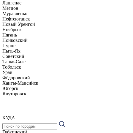
Лангепас
Мегион
Муравленко
Нефтеюганск
Новый Уренгой
Ноябрьск
Нягань
Пойковский
Пурпе
Пыть-Ях
Советский
Тарко-Сале
Тобольск
Урай
Фёдоровский
Ханты-Мансийск
Югорск
Ялуторовск
КУДА
Губкинский