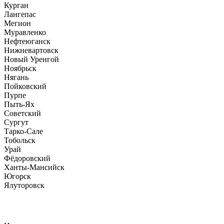
Курган
Лангепас
Мегион
Муравленко
Нефтеюганск
Нижневартовск
Новый Уренгой
Ноябрьск
Нягань
Пойковский
Пурпе
Пыть-Ях
Советский
Сургут
Тарко-Сале
Тобольск
Урай
Фёдоровский
Ханты-Мансийск
Югорск
Ялуторовск