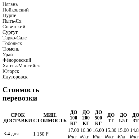
Нягань
Пойковский
Пурпе
Пыть-Ях
Советский
Сургут
Тарко-Сале
Тобольск
Тюмень
Урай
Фёдоровский
Ханты-Мансийск
Югорск
Ялуторовск
Стоимость
перевозки
ДО
ДО
ДО
СРОК
МИН.
ДО
ДО
Д
100
200
500
ДОСТАВКИ
СТОИМОСТЬ
1Т
1.5Т
3Т
КГ
КГ
КГ
17.00
16.30
16.00
15.30
15.00
14.8
3-4 дня
1 150 ₽
₽/кг
₽/кг
₽/кг
₽/кг
₽/кг
₽/кг