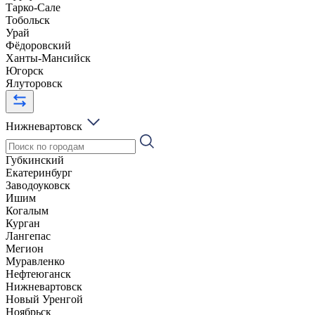
Тарко-Сале
Тобольск
Урай
Фёдоровский
Ханты-Мансийск
Югорск
Ялуторовск
Нижневартовск
Губкинский
Екатеринбург
Заводоуковск
Ишим
Когалым
Курган
Лангепас
Мегион
Муравленко
Нефтеюганск
Нижневартовск
Новый Уренгой
Ноябрьск