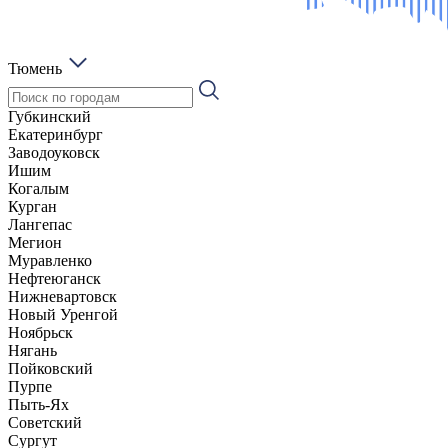
Тюмень
Губкинский
Екатеринбург
Заводоуковск
Ишим
Когалым
Курган
Лангепас
Мегион
Муравленко
Нефтеюганск
Нижневартовск
Новый Уренгой
Ноябрьск
Нягань
Пойковский
Пурпе
Пыть-Ях
Советский
Сургут