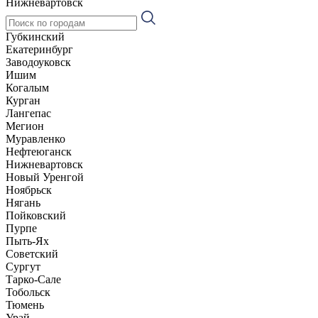
Нижневартовск
Губкинский
Екатеринбург
Заводоуковск
Ишим
Когалым
Курган
Лангепас
Мегион
Муравленко
Нефтеюганск
Нижневартовск
Новый Уренгой
Ноябрьск
Нягань
Пойковский
Пурпе
Пыть-Ях
Советский
Сургут
Тарко-Сале
Тобольск
Тюмень
Урай