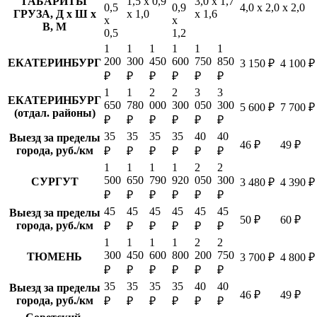
ГАБАРИТЫ
1,5 х 0,9
3,0 х 1,7
0,5
0,9
4,0 х 2,0 х 2,0
ГРУЗА, Д х Ш х
х 1,0
х 1,6
х
х
В, М
0,5
1,2
1
1
1
1
1
1
200
300
450
600
750
850
ЕКАТЕРИНБУРГ
3 150 ₽
4 100 ₽
₽
₽
₽
₽
₽
₽
1
1
2
2
3
3
ЕКАТЕРИНБУРГ
650
780
000
300
050
300
5 600 ₽
7 700 ₽
(отдал. районы)
₽
₽
₽
₽
₽
₽
35
35
35
35
40
40
Выезд за пределы
46 ₽
49 ₽
города, руб./км
₽
₽
₽
₽
₽
₽
1
1
1
1
2
2
500
650
790
920
050
300
СУРГУТ
3 480 ₽
4 390 ₽
₽
₽
₽
₽
₽
₽
45
45
45
45
45
45
Выезд за пределы
50 ₽
60 ₽
города, руб./км
₽
₽
₽
₽
₽
₽
1
1
1
1
2
2
300
450
600
800
200
750
ТЮМЕНЬ
3 700 ₽
4 800 ₽
₽
₽
₽
₽
₽
₽
35
35
35
35
40
40
Выезд за пределы
46 ₽
49 ₽
города, руб./км
₽
₽
₽
₽
₽
₽