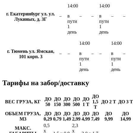
14:00
14:00
г. Екатеринбург ул. ул.
в
в
−
−
−
−
−
Лукиных, д. 3Г
пути
пути
1
1
день
день
14:00
14:00
г. Тюмень ул. Ямская,
в
в
−
−
−
−
−
101 корп. 3
пути
пути
1
1
день
день
Тарифы
на забор/доставку
ДО
ДО
ДО
ДО
ДО
ДО
ВЕС ГРУЗА, КГ
1,5
ДО 2 Т
ДО 3 Т
50
150
300
500
1 Т
Т
ОБЪЕМ ГРУЗА,
ДО
ДО
ДО
ДО
ДО
ДО
ДО
ДО
М3
0,29
0,79
1,49
2,99
4,99
7,49
9,99
14,99
0,5
2,3
МАКС.
х
х