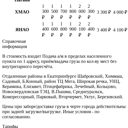
1
1
1
1
2
2
300
500
700
800
000
300
ХМАО
3 300 ₽
4 000 ₽
₽
₽
₽
₽
₽
₽
1
1
1
1
2
2
400
600
800
900
100
400
ЯНАО
3 400 ₽
4 100 ₽
₽
₽
₽
₽
₽
₽
Справочная
информация
В стоимость входит
Подача а/м в пределах населенного
пункта по 1 адресу, приём/выдача груза по кол-ву мест без
внутритарного пересчёта.
Отдаленные районы в Екатеринбурге
Шабровский, Химмаш,
Садовый, Б.Конный, район ТЦ Мега, Широкая речка, УНЦ,
Керамика, Елизавет, Птицефабрика, Лечебный, Кольцово,
Новосвердловская ТЭЦ, В.Пышма, Среднеуральск,
Компрессорный, Парковый, Вторчермет, Уктус, Березовский.
Цены при заборе/доставке груза в черте города действительны
при задней загрузке/выгрузке. Иные условия - по
согласованию.
Тарифы