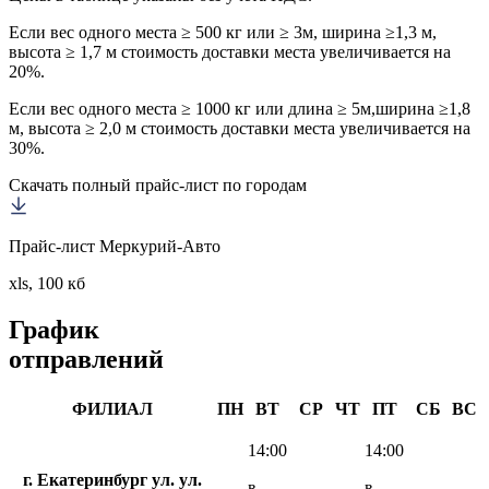
Если вес одного места ≥ 500 кг или ≥ 3м, ширина ≥1,3 м,
высота ≥ 1,7 м стоимость доставки места увеличивается на
20%.
Если вес одного места ≥ 1000 кг или длина ≥ 5м,ширина ≥1,8
м, высота ≥ 2,0 м стоимость доставки места увеличивается на
30%.
Скачать полный прайс-лист по городам
Прайс-лист Меркурий-Авто
xls, 100 кб
График
отправлений
ФИЛИАЛ
ПН
ВТ
СР
ЧТ
ПТ
СБ
ВС
14:00
14:00
г. Екатеринбург ул. ул.
в
в