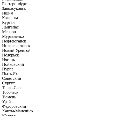
Екатеринбург
Заводоуковск
Ишим
Когалым
Курган
Лангепас
Мегион
Муравленко
Нефтеюганск
Нижневартовск
Новый Уренгой
Ноябрьск
Нягань
Пойковский
Пурпе
Пыть-Ях
Советский
Сургут
Тарко-Сале
Тобольск
Тюмень
Урай
Фёдоровский
Ханты-Мансийск
Югорск