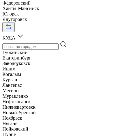
Фёдоровский
Ханты-Мансийск
Югорск
Ялуторовск
КУДА
Губкинский
Екатеринбург
Заводоуковск
Ишим
Когалым
Курган
Лангепас
Мегион
Муравленко
Нефтеюганск
Нижневартовск
Новый Уренгой
Ноябрьск
Нягань
Пойковский
Пурпе