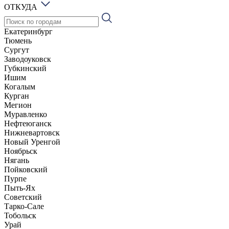
ОТКУДА
Екатеринбург
Тюмень
Сургут
Заводоуковск
Губкинский
Ишим
Когалым
Курган
Мегион
Муравленко
Нефтеюганск
Нижневартовск
Новый Уренгой
Ноябрьск
Нягань
Пойковский
Пурпе
Пыть-Ях
Советский
Тарко-Сале
Тобольск
Урай