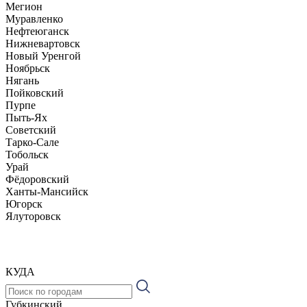
Мегион
Муравленко
Нефтеюганск
Нижневартовск
Новый Уренгой
Ноябрьск
Нягань
Пойковский
Пурпе
Пыть-Ях
Советский
Тарко-Сале
Тобольск
Урай
Фёдоровский
Ханты-Мансийск
Югорск
Ялуторовск
КУДА
Губкинский