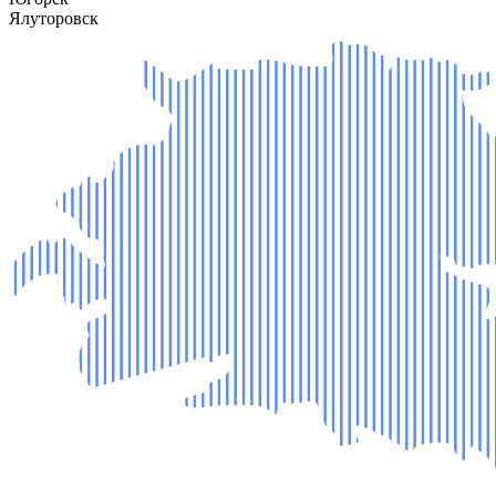
Ялуторовск