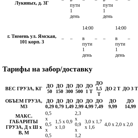
−
−
−
−
−
Лукиных, д. 3Г
пути
пути
1
1
день
день
14:00
14:00
г. Тюмень ул. Ямская,
в
в
−
−
−
−
−
101 корп. 3
пути
пути
1
1
день
день
Тарифы
на забор/доставку
ДО
ДО
ДО
ДО
ДО
ДО
ВЕС ГРУЗА, КГ
1,5
ДО 2 Т
ДО 3 Т
50
150
300
500
1 Т
Т
ОБЪЕМ ГРУЗА,
ДО
ДО
ДО
ДО
ДО
ДО
ДО
ДО
М3
0,29
0,79
1,49
2,99
4,99
7,49
9,99
14,99
0,5
2,3
МАКС.
х
х
ГАБАРИТЫ
1,5 х 0,9
3,0 х 1,7
0,5
0,9
4,0 х 2,0 х 2,0
ГРУЗА, Д х Ш х
х 1,0
х 1,6
х
х
В, М
0,5
1,2