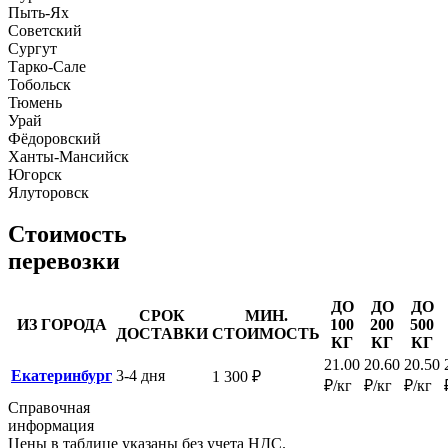
Пыть-Ях
Советский
Сургут
Тарко-Сале
Тобольск
Тюмень
Урай
Фёдоровский
Ханты-Мансийск
Югорск
Ялуторовск
Стоимость
перевозки
ДО
ДО
ДО
СРОК
МИН.
ИЗ ГОРОДА
100
200
500
ДОСТАВКИ
СТОИМОСТЬ
КГ
КГ
КГ
21.00
20.60
20.50
Екатеринбург
3-4 дня
1 300 ₽
₽/кг
₽/кг
₽/кг
Справочная
информация
Цены в таблице указаны без учета НДС.