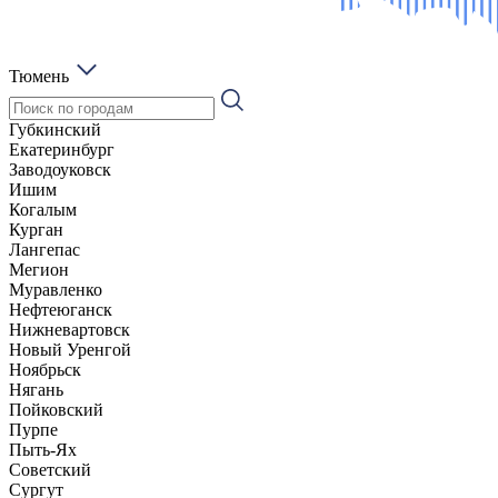
Тюмень
Губкинский
Екатеринбург
Заводоуковск
Ишим
Когалым
Курган
Лангепас
Мегион
Муравленко
Нефтеюганск
Нижневартовск
Новый Уренгой
Ноябрьск
Нягань
Пойковский
Пурпе
Пыть-Ях
Советский
Сургут