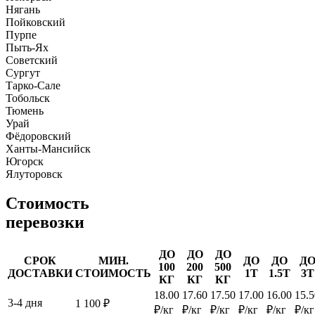
Нягань
Пойковский
Пурпе
Пыть-Ях
Советский
Сургут
Тарко-Сале
Тобольск
Тюмень
Урай
Фёдоровский
Ханты-Мансийск
Югорск
Ялуторовск
Стоимость
перевозки
ДО
ДО
ДО
СРОК
МИН.
ДО
ДО
Д
100
200
500
ДОСТАВКИ
СТОИМОСТЬ
1Т
1.5Т
3Т
КГ
КГ
КГ
18.00
17.60
17.50
17.00
16.00
15.5
3-4 дня
1 100 ₽
₽/кг
₽/кг
₽/кг
₽/кг
₽/кг
₽/кг