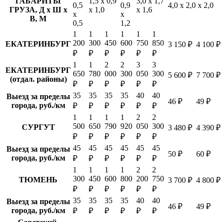
ГАБАРИТЫ
1,5 х 0,9
3,0 х 1,7
0,5
0,9
4,0 х 2,0 х 2,0
ГРУЗА, Д х Ш х
х 1,0
х 1,6
х
х
В, М
0,5
1,2
1
1
1
1
1
1
200
300
450
600
750
850
ЕКАТЕРИНБУРГ
3 150 ₽
4 100 ₽
₽
₽
₽
₽
₽
₽
1
1
2
2
3
3
ЕКАТЕРИНБУРГ
650
780
000
300
050
300
5 600 ₽
7 700 ₽
(отдал. районы)
₽
₽
₽
₽
₽
₽
35
35
35
35
40
40
Выезд за пределы
46 ₽
49 ₽
города, руб./км
₽
₽
₽
₽
₽
₽
1
1
1
1
2
2
500
650
790
920
050
300
СУРГУТ
3 480 ₽
4 390 ₽
₽
₽
₽
₽
₽
₽
45
45
45
45
45
45
Выезд за пределы
50 ₽
60 ₽
города, руб./км
₽
₽
₽
₽
₽
₽
1
1
1
1
2
2
300
450
600
800
200
750
ТЮМЕНЬ
3 700 ₽
4 800 ₽
₽
₽
₽
₽
₽
₽
35
35
35
35
40
40
Выезд за пределы
46 ₽
49 ₽
города, руб./км
₽
₽
₽
₽
₽
₽