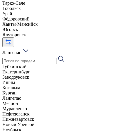
Тарко-Сале
Тобольск
Урай
Фёдоровский
Ханты-Мансийск
Югорск
Ялуторовск
Лангепас
Губкинский
Екатеринбург
Заводоуковск
Ишим
Когалым
Курган
Лангепас
Мегион
Муравленко
Нефтеюганск
Нижневартовск
Новый Уренгой
Ноябрьск