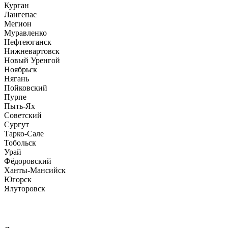
Курган
Лангепас
Мегион
Муравленко
Нефтеюганск
Нижневартовск
Новый Уренгой
Ноябрьск
Нягань
Пойковский
Пурпе
Пыть-Ях
Советский
Сургут
Тарко-Сале
Тобольск
Урай
Фёдоровский
Ханты-Мансийск
Югорск
Ялуторовск