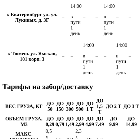
14:00
14:00
г. Екатеринбург ул. ул.
в
в
−
−
−
−
−
Лукиных, д. 3Г
пути
пути
1
1
день
день
14:00
14:00
г. Тюмень ул. Ямская,
в
в
−
−
−
−
−
101 корп. 3
пути
пути
1
1
день
день
Тарифы
на забор/доставку
ДО
ДО
ДО
ДО
ДО
ДО
ВЕС ГРУЗА, КГ
1,5
ДО 2 Т
ДО 3 Т
50
150
300
500
1 Т
Т
ОБЪЕМ ГРУЗА,
ДО
ДО
ДО
ДО
ДО
ДО
ДО
ДО
М3
0,29
0,79
1,49
2,99
4,99
7,49
9,99
14,99
0,5
2,3
МАКС.
х
х