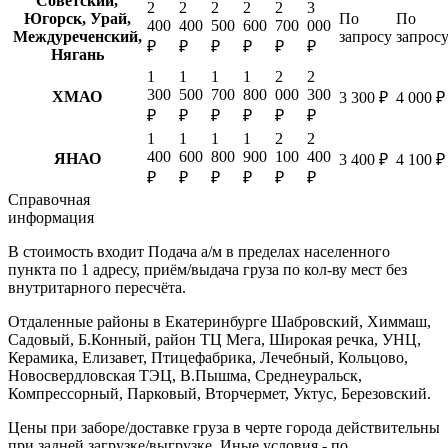
Советский,
2
2
2
2
2
3
Югорск, Урай,
По
По
400
400
500
600
700
000
Междуреченский,
запросу
запрос
₽
₽
₽
₽
₽
₽
Нягань
1
1
1
1
2
2
300
500
700
800
000
300
ХМАО
3 300 ₽
4 000 ₽
₽
₽
₽
₽
₽
₽
1
1
1
1
2
2
400
600
800
900
100
400
ЯНАО
3 400 ₽
4 100 ₽
₽
₽
₽
₽
₽
₽
Справочная
информация
В стоимость входит
Подача а/м в пределах населенного
пункта по 1 адресу, приём/выдача груза по кол-ву мест без
внутритарного пересчёта.
Отдаленные районы в Екатеринбурге
Шабровский, Химмаш,
Садовый, Б.Конный, район ТЦ Мега, Широкая речка, УНЦ,
Керамика, Елизавет, Птицефабрика, Лечебный, Кольцово,
Новосвердловская ТЭЦ, В.Пышма, Среднеуральск,
Компрессорный, Парковый, Вторчермет, Уктус, Березовский.
Цены при заборе/доставке груза в черте города действительны
при задней загрузке/выгрузке. Иные условия - по