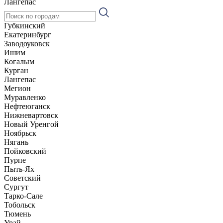
Лангепас
Губкинский
Екатеринбург
Заводоуковск
Ишим
Когалым
Курган
Лангепас
Мегион
Муравленко
Нефтеюганск
Нижневартовск
Новый Уренгой
Ноябрьск
Нягань
Пойковский
Пурпе
Пыть-Ях
Советский
Сургут
Тарко-Сале
Тобольск
Тюмень
Урай