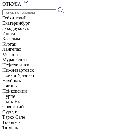
ОТКУДА
Губкинский
Екатеринбург
Заводоуковск
Ишим
Когалым
Курган
Лангепас
Мегион
Муравленко
Нефтеюганск
Нижневартовск
Новый Уренгой
Ноябрьск
Нягань
Пойковский
Пурпе
Пыть-Ях
Советский
Сургут
Тарко-Сале
Тобольск
Тюмень