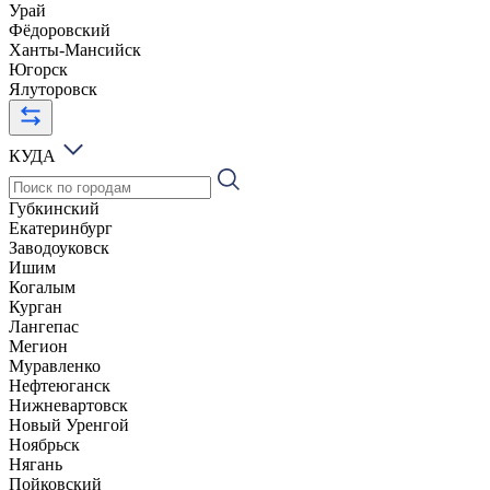
Урай
Фёдоровский
Ханты-Мансийск
Югорск
Ялуторовск
КУДА
Губкинский
Екатеринбург
Заводоуковск
Ишим
Когалым
Курган
Лангепас
Мегион
Муравленко
Нефтеюганск
Нижневартовск
Новый Уренгой
Ноябрьск
Нягань
Пойковский