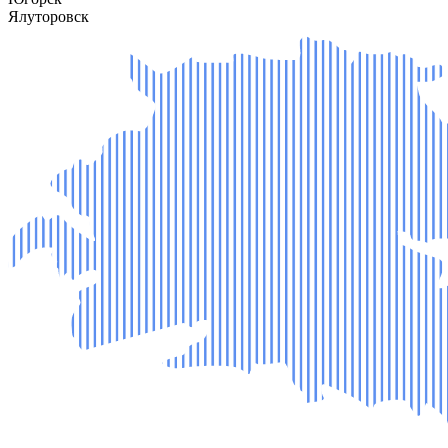
Ялуторовск