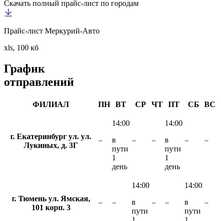
Скачать полный прайс-лист по городам
Прайс-лист Меркурий-Авто
xls, 100 кб
График
отправлений
ФИЛИАЛ
ПН
ВТ
СР
ЧТ
ПТ
СБ
ВС
14:00
14:00
г. Екатеринбург ул. ул.
в
в
−
−
−
−
−
Лукиных, д. 3Г
пути
пути
1
1
день
день
14:00
14:00
г. Тюмень ул. Ямская,
в
в
−
−
−
−
−
101 корп. 3
пути
пути
1
1