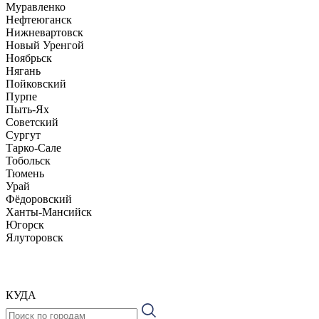
Муравленко
Нефтеюганск
Нижневартовск
Новый Уренгой
Ноябрьск
Нягань
Пойковский
Пурпе
Пыть-Ях
Советский
Сургут
Тарко-Сале
Тобольск
Тюмень
Урай
Фёдоровский
Ханты-Мансийск
Югорск
Ялуторовск
КУДА