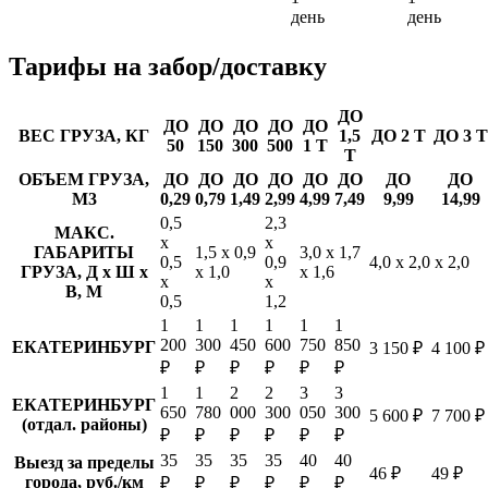
день
день
Тарифы
на забор/доставку
ДО
ДО
ДО
ДО
ДО
ДО
ВЕС ГРУЗА, КГ
1,5
ДО 2 Т
ДО 3 Т
50
150
300
500
1 Т
Т
ОБЪЕМ ГРУЗА,
ДО
ДО
ДО
ДО
ДО
ДО
ДО
ДО
М3
0,29
0,79
1,49
2,99
4,99
7,49
9,99
14,99
0,5
2,3
МАКС.
х
х
ГАБАРИТЫ
1,5 х 0,9
3,0 х 1,7
0,5
0,9
4,0 х 2,0 х 2,0
ГРУЗА, Д х Ш х
х 1,0
х 1,6
х
х
В, М
0,5
1,2
1
1
1
1
1
1
200
300
450
600
750
850
ЕКАТЕРИНБУРГ
3 150 ₽
4 100 ₽
₽
₽
₽
₽
₽
₽
1
1
2
2
3
3
ЕКАТЕРИНБУРГ
650
780
000
300
050
300
5 600 ₽
7 700 ₽
(отдал. районы)
₽
₽
₽
₽
₽
₽
35
35
35
35
40
40
Выезд за пределы
46 ₽
49 ₽
города, руб./км
₽
₽
₽
₽
₽
₽