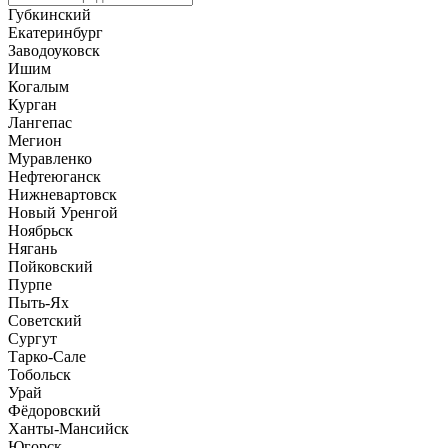
Губкинский
Екатеринбург
Заводоуковск
Ишим
Когалым
Курган
Лангепас
Мегион
Муравленко
Нефтеюганск
Нижневартовск
Новый Уренгой
Ноябрьск
Нягань
Пойковский
Пурпе
Пыть-Ях
Советский
Сургут
Тарко-Сале
Тобольск
Урай
Фёдоровский
Ханты-Мансийск
Югорск