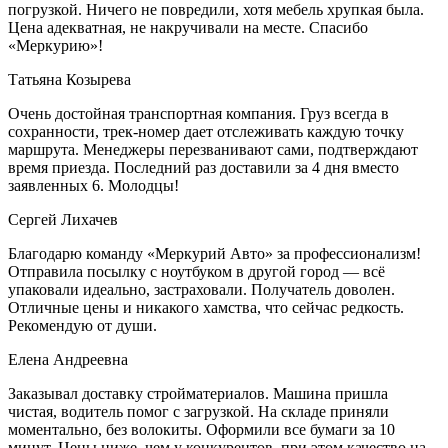
погрузкой. Ничего не повредили, хотя мебель хрупкая была.
Цена адекватная, не накручивали на месте. Спасибо
«Меркурию»!
Татьяна Козырева
Очень достойная транспортная компания. Груз всегда в
сохранности, трек-номер дает отслеживать каждую точку
маршрута. Менеджеры перезванивают сами, подтверждают
время приезда. Последний раз доставили за 4 дня вместо
заявленных 6. Молодцы!
Сергей Лихачев
Благодарю команду «Меркурий Авто» за профессионализм!
Отправила посылку с ноутбуком в другой город — всё
упаковали идеально, застраховали. Получатель доволен.
Отличные цены и никакого хамства, что сейчас редкость.
Рекомендую от души.
Елена Андреевна
Заказывал доставку стройматериалов. Машина пришла
чистая, водитель помог с загрузкой. На складе приняли
моментально, без волокиты. Оформили все бумаги за 10
минут. Цены ниже, чем у конкурентов, при этом качество на