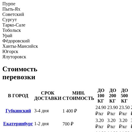
Пурпе
Пыть-Ях
Советский
Сургут
Тарко-Сале
Тобольск
Урай
Фёдоровский
Ханты-Мансийск
Югорск
Ялуторовск
Стоимость
перевозки
ДО
ДО
ДО
СРОК
МИН.
В ГОРОД
100
200
500
ДОСТАВКИ
СТОИМОСТЬ
КГ
КГ
КГ
24.90
23.90
23.50
Губкинский
3-4 дня
1 400 ₽
₽/кг
₽/кг
₽/кг
3.20
3.20
3.20
Екатеринбург
1-2 дня
700 ₽
₽/кг
₽/кг
₽/кг