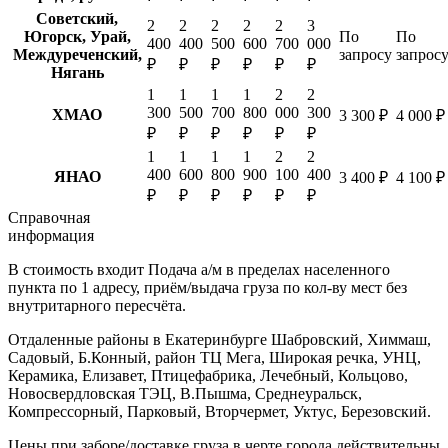
Советский,
2
2
2
2
2
3
Югорск, Урай,
По
По
400
400
500
600
700
000
Междуреченский,
запросу
запрос
₽
₽
₽
₽
₽
₽
Нягань
1
1
1
1
2
2
300
500
700
800
000
300
ХМАО
3 300 ₽
4 000 ₽
₽
₽
₽
₽
₽
₽
1
1
1
1
2
2
400
600
800
900
100
400
ЯНАО
3 400 ₽
4 100 ₽
₽
₽
₽
₽
₽
₽
Справочная
информация
В стоимость входит
Подача а/м в пределах населенного
пункта по 1 адресу, приём/выдача груза по кол-ву мест без
внутритарного пересчёта.
Отдаленные районы в Екатеринбурге
Шабровский, Химмаш,
Садовый, Б.Конный, район ТЦ Мега, Широкая речка, УНЦ,
Керамика, Елизавет, Птицефабрика, Лечебный, Кольцово,
Новосвердловская ТЭЦ, В.Пышма, Среднеуральск,
Компрессорный, Парковый, Вторчермет, Уктус, Березовский.
Цены при заборе/доставке груза в черте города действительны