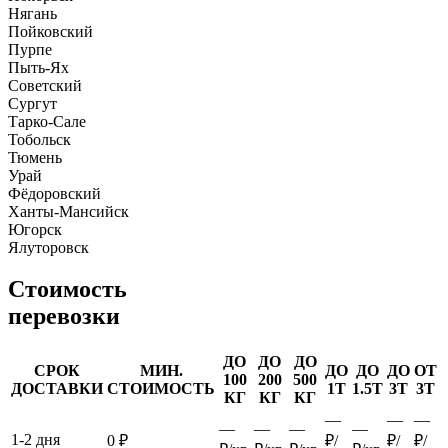
Нягань
Пойковский
Пурпе
Пыть-Ях
Советский
Сургут
Тарко-Сале
Тобольск
Тюмень
Урай
Фёдоровский
Ханты-Мансийск
Югорск
Ялуторовск
Стоимость
перевозки
ДО
ДО
ДО
СРОК
МИН.
ДО
ДО
ДО
ОТ
100
200
500
ДОСТАВКИ
СТОИМОСТЬ
1Т
1.5Т
3Т
3Т
КГ
КГ
КГ
—
—
—
—
—
—
—
1-2 дня
0 ₽
₽/
₽/
₽/