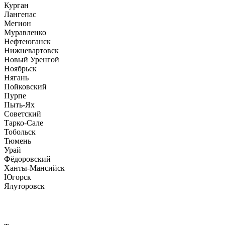
Курган
Лангепас
Мегион
Муравленко
Нефтеюганск
Нижневартовск
Новый Уренгой
Ноябрьск
Нягань
Пойковский
Пурпе
Пыть-Ях
Советский
Тарко-Сале
Тобольск
Тюмень
Урай
Фёдоровский
Ханты-Мансийск
Югорск
Ялуторовск