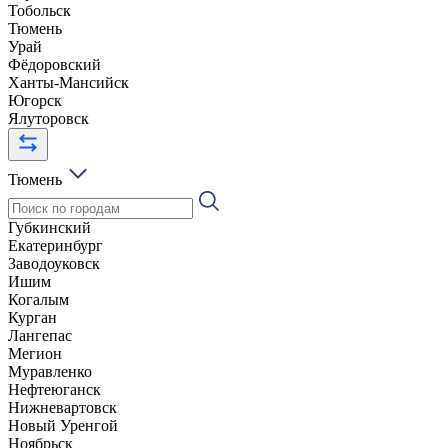
Тобольск
Тюмень
Урай
Фёдоровский
Ханты-Мансийск
Югорск
Ялуторовск
Тюмень
Губкинский
Екатеринбург
Заводоуковск
Ишим
Когалым
Курган
Лангепас
Мегион
Муравленко
Нефтеюганск
Нижневартовск
Новый Уренгой
Ноябрьск