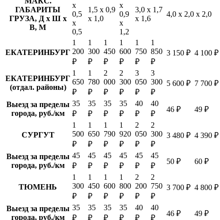
МАКС.
х
х
ГАБАРИТЫ
1,5 х 0,9
3,0 х 1,7
0,5
0,9
4,0 х 2,0 х 2,0
ГРУЗА, Д х Ш х
х 1,0
х 1,6
х
х
В, М
0,5
1,2
1
1
1
1
1
1
200
300
450
600
750
850
ЕКАТЕРИНБУРГ
3 150 ₽
4 100 ₽
₽
₽
₽
₽
₽
₽
1
1
2
2
3
3
ЕКАТЕРИНБУРГ
650
780
000
300
050
300
5 600 ₽
7 700 ₽
(отдал. районы)
₽
₽
₽
₽
₽
₽
35
35
35
35
40
40
Выезд за пределы
46 ₽
49 ₽
города, руб./км
₽
₽
₽
₽
₽
₽
1
1
1
1
2
2
500
650
790
920
050
300
СУРГУТ
3 480 ₽
4 390 ₽
₽
₽
₽
₽
₽
₽
45
45
45
45
45
45
Выезд за пределы
50 ₽
60 ₽
города, руб./км
₽
₽
₽
₽
₽
₽
1
1
1
1
2
2
300
450
600
800
200
750
ТЮМЕНЬ
3 700 ₽
4 800 ₽
₽
₽
₽
₽
₽
₽
35
35
35
35
40
40
Выезд за пределы
46 ₽
49 ₽
города, руб./км
₽
₽
₽
₽
₽
₽