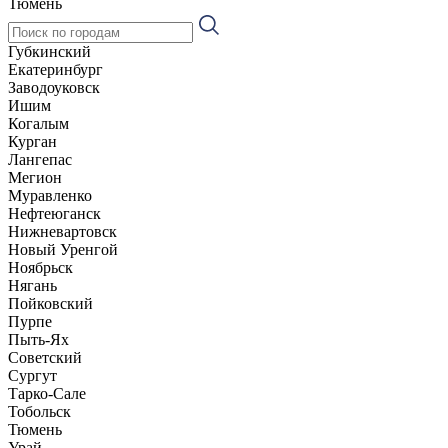
Тюмень
Губкинский
Екатеринбург
Заводоуковск
Ишим
Когалым
Курган
Лангепас
Мегион
Муравленко
Нефтеюганск
Нижневартовск
Новый Уренгой
Ноябрьск
Нягань
Пойковский
Пурпе
Пыть-Ях
Советский
Сургут
Тарко-Сале
Тобольск
Тюмень
Урай