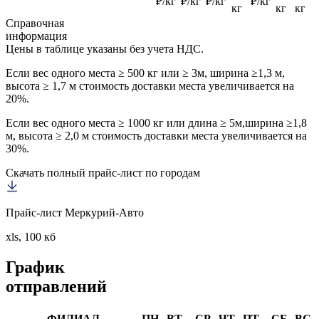
₽/кг
₽/кг
₽/кг
₽/кг
кг
кг
кг
Справочная
информация
Цены в таблице указаны без учета НДС.
Если вес одного места ≥ 500 кг или ≥ 3м, ширина ≥1,3 м,
высота ≥ 1,7 м стоимость доставки места увеличивается на
20%.
Если вес одного места ≥ 1000 кг или длина ≥ 5м,ширина ≥1,8
м, высота ≥ 2,0 м стоимость доставки места увеличивается на
30%.
Скачать полный прайс-лист по городам
Прайс-лист Меркурий-Авто
xls, 100 кб
График
отправлений
ФИЛИАЛ
ПН
ВТ
СР
ЧТ
ПТ
СБ
ВС