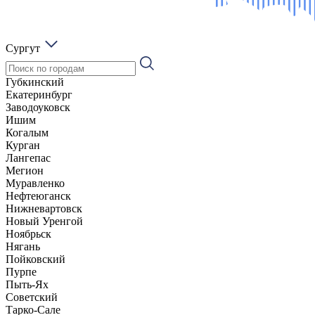
Сургут
Губкинский
Екатеринбург
Заводоуковск
Ишим
Когалым
Курган
Лангепас
Мегион
Муравленко
Нефтеюганск
Нижневартовск
Новый Уренгой
Ноябрьск
Нягань
Пойковский
Пурпе
Пыть-Ях
Советский
Тарко-Сале