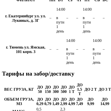
14:00
14:00
г. Екатеринбург ул. ул.
в
в
−
−
−
−
−
Лукиных, д. 3Г
пути
пути
1
1
день
день
14:00
14:00
г. Тюмень ул. Ямская,
в
в
−
−
−
−
−
101 корп. 3
пути
пути
1
1
день
день
Тарифы
на забор/доставку
ДО
ДО
ДО
ДО
ДО
ДО
ВЕС ГРУЗА, КГ
1,5
ДО 2 Т
ДО 3 Т
50
150
300
500
1 Т
Т
ОБЪЕМ ГРУЗА,
ДО
ДО
ДО
ДО
ДО
ДО
ДО
ДО
М3
0,29
0,79
1,49
2,99
4,99
7,49
9,99
14,99
0,5
2,3