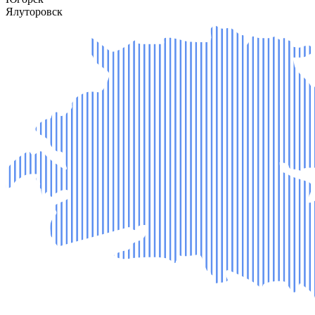
Ялуторовск