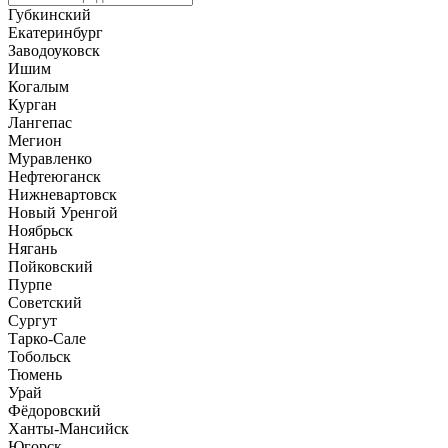
Губкинский
Екатеринбург
Заводоуковск
Ишим
Когалым
Курган
Лангепас
Мегион
Муравленко
Нефтеюганск
Нижневартовск
Новый Уренгой
Ноябрьск
Нягань
Пойковский
Пурпе
Советский
Сургут
Тарко-Сале
Тобольск
Тюмень
Урай
Фёдоровский
Ханты-Мансийск
Югорск