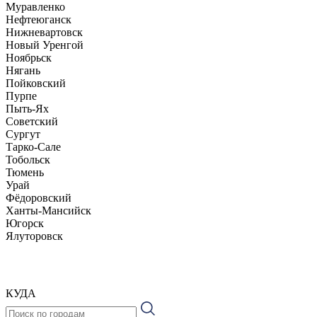
Муравленко
Нефтеюганск
Нижневартовск
Новый Уренгой
Ноябрьск
Нягань
Пойковский
Пурпе
Пыть-Ях
Советский
Сургут
Тарко-Сале
Тобольск
Тюмень
Урай
Фёдоровский
Ханты-Мансийск
Югорск
Ялуторовск
КУДА