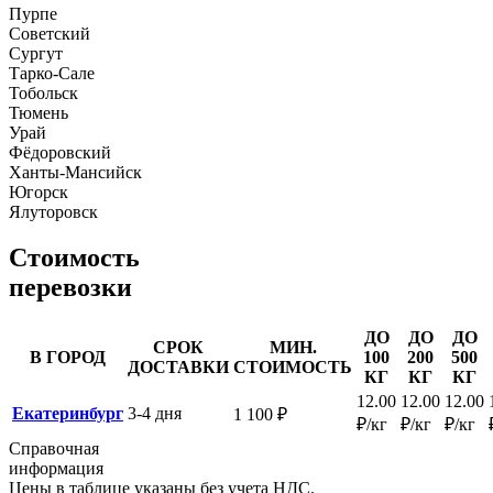
Пурпе
Советский
Сургут
Тарко-Сале
Тобольск
Тюмень
Урай
Фёдоровский
Ханты-Мансийск
Югорск
Ялуторовск
Стоимость
перевозки
ДО
ДО
ДО
СРОК
МИН.
В ГОРОД
100
200
500
ДОСТАВКИ
СТОИМОСТЬ
КГ
КГ
КГ
12.00
12.00
12.00
Екатеринбург
3-4 дня
1 100 ₽
₽/кг
₽/кг
₽/кг
Справочная
информация
Цены в таблице указаны без учета НДС.