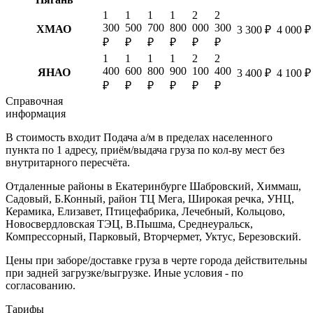
1
1
1
1
2
2
300
500
700
800
000
300
ХМАО
3 300 ₽
4 000 ₽
₽
₽
₽
₽
₽
₽
1
1
1
1
2
2
400
600
800
900
100
400
ЯНАО
3 400 ₽
4 100 ₽
₽
₽
₽
₽
₽
₽
Справочная
информация
В стоимость входит
Подача а/м в пределах населенного
пункта по 1 адресу, приём/выдача груза по кол-ву мест без
внутритарного пересчёта.
Отдаленные районы в Екатеринбурге
Шабровский, Химмаш,
Садовый, Б.Конный, район ТЦ Мега, Широкая речка, УНЦ,
Керамика, Елизавет, Птицефабрика, Лечебный, Кольцово,
Новосвердловская ТЭЦ, В.Пышма, Среднеуральск,
Компрессорный, Парковый, Вторчермет, Уктус, Березовский.
Цены при заборе/доставке груза в черте города действительны
при задней загрузке/выгрузке. Иные условия - по
согласованию.
Тарифы