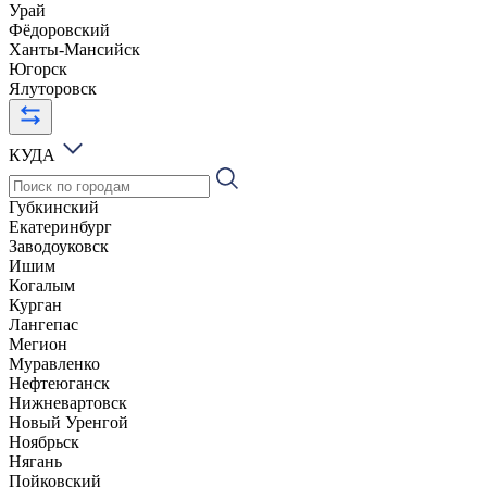
Урай
Фёдоровский
Ханты-Мансийск
Югорск
Ялуторовск
КУДА
Губкинский
Екатеринбург
Заводоуковск
Ишим
Когалым
Курган
Лангепас
Мегион
Муравленко
Нефтеюганск
Нижневартовск
Новый Уренгой
Ноябрьск
Нягань
Пойковский