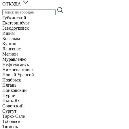
ОТКУДА
Губкинский
Екатеринбург
Заводоуковск
Ишим
Когалым
Курган
Лангепас
Мегион
Муравленко
Нефтеюганск
Нижневартовск
Новый Уренгой
Ноябрьск
Нягань
Пойковский
Пурпе
Пыть-Ях
Советский
Сургут
Тарко-Сале
Тобольск
Тюмень