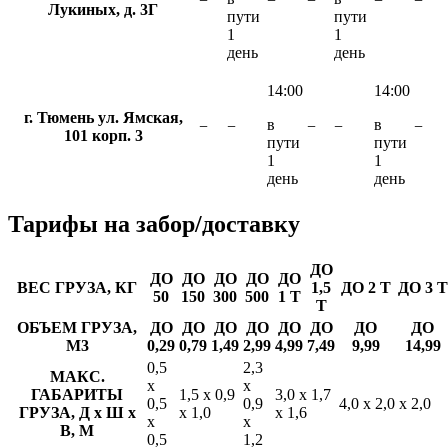
−
−
−
−
−
Лукиных, д. 3Г
пути
пути
1
1
день
день
14:00
14:00
г. Тюмень ул. Ямская,
в
в
−
−
−
−
−
101 корп. 3
пути
пути
1
1
день
день
Тарифы
на забор/доставку
ДО
ДО
ДО
ДО
ДО
ДО
ВЕС ГРУЗА, КГ
1,5
ДО 2 Т
ДО 3 Т
50
150
300
500
1 Т
Т
ОБЪЕМ ГРУЗА,
ДО
ДО
ДО
ДО
ДО
ДО
ДО
ДО
М3
0,29
0,79
1,49
2,99
4,99
7,49
9,99
14,99
0,5
2,3
МАКС.
х
х
ГАБАРИТЫ
1,5 х 0,9
3,0 х 1,7
0,5
0,9
4,0 х 2,0 х 2,0
ГРУЗА, Д х Ш х
х 1,0
х 1,6
х
х
В, М
0,5
1,2