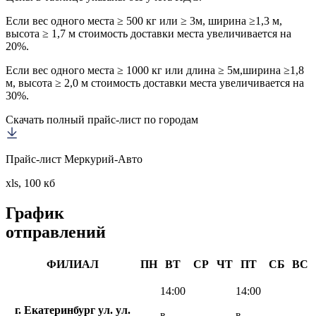
Если вес одного места ≥ 500 кг или ≥ 3м, ширина ≥1,3 м,
высота ≥ 1,7 м стоимость доставки места увеличивается на
20%.
Если вес одного места ≥ 1000 кг или длина ≥ 5м,ширина ≥1,8
м, высота ≥ 2,0 м стоимость доставки места увеличивается на
30%.
Скачать полный прайс-лист по городам
Прайс-лист Меркурий-Авто
xls, 100 кб
График
отправлений
ФИЛИАЛ
ПН
ВТ
СР
ЧТ
ПТ
СБ
ВС
14:00
14:00
г. Екатеринбург ул. ул.
в
в