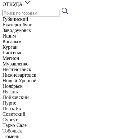
ОТКУДА
Губкинский
Екатеринбург
Заводоуковск
Ишим
Когалым
Курган
Лангепас
Мегион
Муравленко
Нефтеюганск
Нижневартовск
Новый Уренгой
Ноябрьск
Нягань
Пойковский
Пурпе
Пыть-Ях
Советский
Сургут
Тарко-Сале
Тобольск
Тюмень