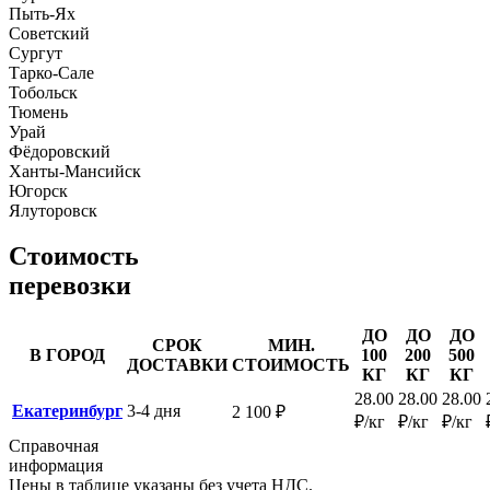
Пыть-Ях
Советский
Сургут
Тарко-Сале
Тобольск
Тюмень
Урай
Фёдоровский
Ханты-Мансийск
Югорск
Ялуторовск
Стоимость
перевозки
ДО
ДО
ДО
СРОК
МИН.
В ГОРОД
100
200
500
ДОСТАВКИ
СТОИМОСТЬ
КГ
КГ
КГ
28.00
28.00
28.00
Екатеринбург
3-4 дня
2 100 ₽
₽/кг
₽/кг
₽/кг
Справочная
информация
Цены в таблице указаны без учета НДС.