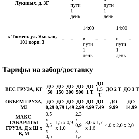
−
−
−
−
−
Лукиных, д. 3Г
пути
пути
1
1
день
день
14:00
14:00
г. Тюмень ул. Ямская,
в
в
−
−
−
−
−
101 корп. 3
пути
пути
1
1
день
день
Тарифы
на забор/доставку
ДО
ДО
ДО
ДО
ДО
ДО
ВЕС ГРУЗА, КГ
1,5
ДО 2 Т
ДО 3 Т
50
150
300
500
1 Т
Т
ОБЪЕМ ГРУЗА,
ДО
ДО
ДО
ДО
ДО
ДО
ДО
ДО
М3
0,29
0,79
1,49
2,99
4,99
7,49
9,99
14,99
0,5
2,3
МАКС.
х
х
ГАБАРИТЫ
1,5 х 0,9
3,0 х 1,7
0,5
0,9
4,0 х 2,0 х 2,0
ГРУЗА, Д х Ш х
х 1,0
х 1,6
х
х
В, М
0,5
1,2