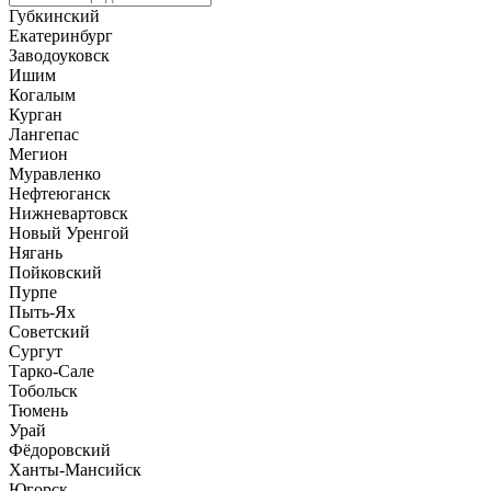
Губкинский
Екатеринбург
Заводоуковск
Ишим
Когалым
Курган
Лангепас
Мегион
Муравленко
Нефтеюганск
Нижневартовск
Новый Уренгой
Нягань
Пойковский
Пурпе
Пыть-Ях
Советский
Сургут
Тарко-Сале
Тобольск
Тюмень
Урай
Фёдоровский
Ханты-Мансийск
Югорск