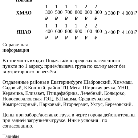
1
1
1
1
2
2
300
500
700
800
000
300
ХМАО
3 300 ₽
4 000 ₽
₽
₽
₽
₽
₽
₽
1
1
1
1
2
2
400
600
800
900
100
400
ЯНАО
3 400 ₽
4 100 ₽
₽
₽
₽
₽
₽
₽
Справочная
информация
В стоимость входит
Подача а/м в пределах населенного
пункта по 1 адресу, приём/выдача груза по кол-ву мест без
внутритарного пересчёта.
Отдаленные районы в Екатеринбурге
Шабровский, Химмаш,
Садовый, Б.Конный, район ТЦ Мега, Широкая речка, УНЦ,
Керамика, Елизавет, Птицефабрика, Лечебный, Кольцово,
Новосвердловская ТЭЦ, В.Пышма, Среднеуральск,
Компрессорный, Парковый, Вторчермет, Уктус, Березовский.
Цены при заборе/доставке груза в черте города действительны
при задней загрузке/выгрузке. Иные условия - по
согласованию.
Тарифы