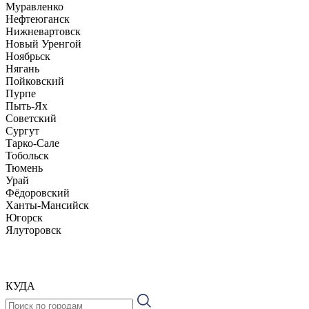
Муравленко
Нефтеюганск
Нижневартовск
Новый Уренгой
Ноябрьск
Нягань
Пойковский
Пурпе
Пыть-Ях
Советский
Сургут
Тарко-Сале
Тобольск
Тюмень
Урай
Фёдоровский
Ханты-Мансийск
Югорск
Ялуторовск
КУДА