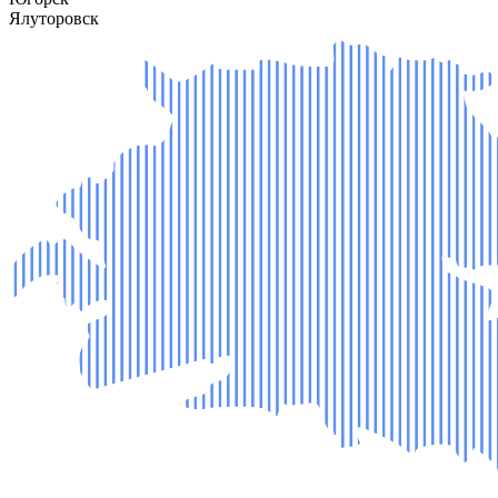
Ялуторовск