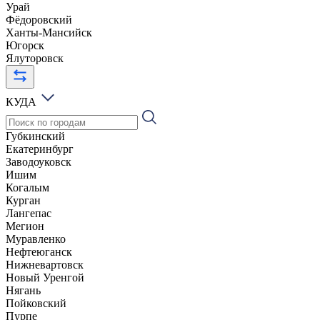
Урай
Фёдоровский
Ханты-Мансийск
Югорск
Ялуторовск
КУДА
Губкинский
Екатеринбург
Заводоуковск
Ишим
Когалым
Курган
Лангепас
Мегион
Муравленко
Нефтеюганск
Нижневартовск
Новый Уренгой
Нягань
Пойковский
Пурпе