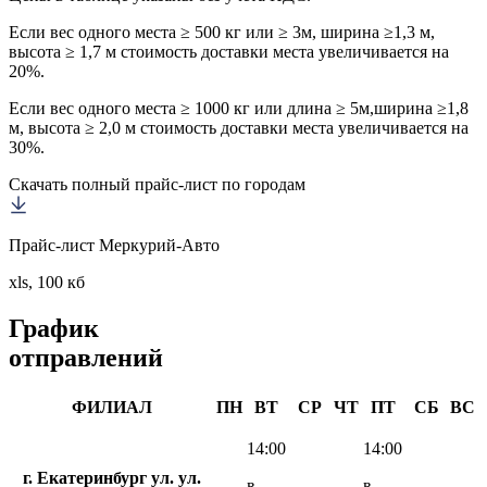
Если вес одного места ≥ 500 кг или ≥ 3м, ширина ≥1,3 м,
высота ≥ 1,7 м стоимость доставки места увеличивается на
20%.
Если вес одного места ≥ 1000 кг или длина ≥ 5м,ширина ≥1,8
м, высота ≥ 2,0 м стоимость доставки места увеличивается на
30%.
Скачать полный прайс-лист по городам
Прайс-лист Меркурий-Авто
xls, 100 кб
График
отправлений
ФИЛИАЛ
ПН
ВТ
СР
ЧТ
ПТ
СБ
ВС
14:00
14:00
г. Екатеринбург ул. ул.
в
в