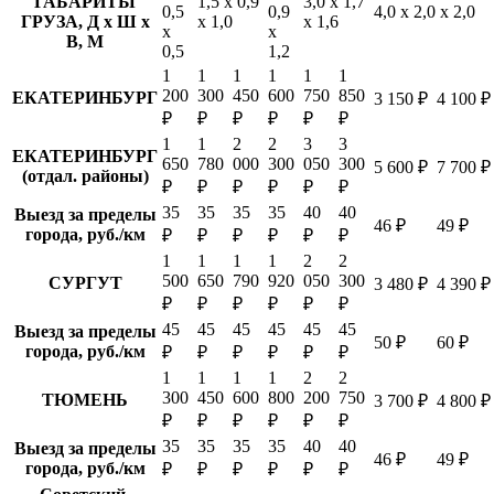
ГАБАРИТЫ
1,5 х 0,9
3,0 х 1,7
0,5
0,9
4,0 х 2,0 х 2,0
ГРУЗА, Д х Ш х
х 1,0
х 1,6
х
х
В, М
0,5
1,2
1
1
1
1
1
1
200
300
450
600
750
850
ЕКАТЕРИНБУРГ
3 150 ₽
4 100 ₽
₽
₽
₽
₽
₽
₽
1
1
2
2
3
3
ЕКАТЕРИНБУРГ
650
780
000
300
050
300
5 600 ₽
7 700 ₽
(отдал. районы)
₽
₽
₽
₽
₽
₽
35
35
35
35
40
40
Выезд за пределы
46 ₽
49 ₽
города, руб./км
₽
₽
₽
₽
₽
₽
1
1
1
1
2
2
500
650
790
920
050
300
СУРГУТ
3 480 ₽
4 390 ₽
₽
₽
₽
₽
₽
₽
45
45
45
45
45
45
Выезд за пределы
50 ₽
60 ₽
города, руб./км
₽
₽
₽
₽
₽
₽
1
1
1
1
2
2
300
450
600
800
200
750
ТЮМЕНЬ
3 700 ₽
4 800 ₽
₽
₽
₽
₽
₽
₽
35
35
35
35
40
40
Выезд за пределы
46 ₽
49 ₽
города, руб./км
₽
₽
₽
₽
₽
₽