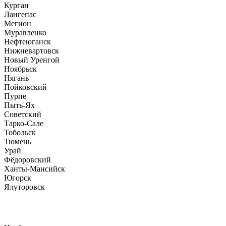
Курган
Лангепас
Мегион
Муравленко
Нефтеюганск
Нижневартовск
Новый Уренгой
Ноябрьск
Нягань
Пойковский
Пурпе
Пыть-Ях
Советский
Тарко-Сале
Тобольск
Тюмень
Урай
Фёдоровский
Ханты-Мансийск
Югорск
Ялуторовск