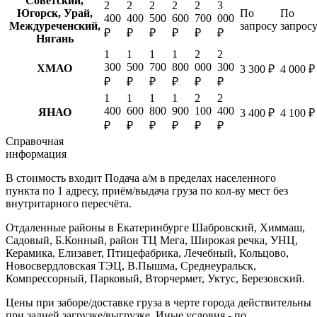
Советский,
2
2
2
2
2
3
Югорск, Урай,
По
По
400
400
500
600
700
000
Междуреченский,
запросу
запрос
₽
₽
₽
₽
₽
₽
Нягань
1
1
1
1
2
2
300
500
700
800
000
300
ХМАО
3 300 ₽
4 000 ₽
₽
₽
₽
₽
₽
₽
1
1
1
1
2
2
400
600
800
900
100
400
ЯНАО
3 400 ₽
4 100 ₽
₽
₽
₽
₽
₽
₽
Справочная
информация
В стоимость входит
Подача а/м в пределах населенного
пункта по 1 адресу, приём/выдача груза по кол-ву мест без
внутритарного пересчёта.
Отдаленные районы в Екатеринбурге
Шабровский, Химмаш,
Садовый, Б.Конный, район ТЦ Мега, Широкая речка, УНЦ,
Керамика, Елизавет, Птицефабрика, Лечебный, Кольцово,
Новосвердловская ТЭЦ, В.Пышма, Среднеуральск,
Компрессорный, Парковый, Вторчермет, Уктус, Березовский.
Цены при заборе/доставке груза в черте города действительны
при задней загрузке/выгрузке. Иные условия - по