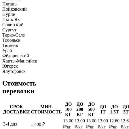
Нягань
Пойковский
Пурпе
Пыть-Ях
Советский
Сургут
Тарко-Сале
Тобольск
Тюмень
Урай
Фёдоровский
Ханты-Мансийск
Югорск
Ялуторовск
Стоимость
перевозки
ДО
ДО
ДО
СРОК
МИН.
ДО
ДО
Д
100
200
500
ДОСТАВКИ
СТОИМОСТЬ
1Т
1.5Т
3Т
КГ
КГ
КГ
13.00
13.00
13.00
13.00
12.60
12.6
3-4 дня
1 400 ₽
₽/кг
₽/кг
₽/кг
₽/кг
₽/кг
₽/кг