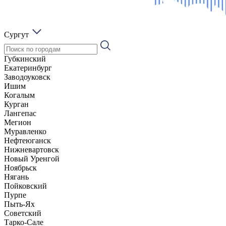
Сургут
Губкинский
Екатеринбург
Заводоуковск
Ишим
Когалым
Курган
Лангепас
Мегион
Муравленко
Нефтеюганск
Нижневартовск
Новый Уренгой
Ноябрьск
Нягань
Пойковский
Пурпе
Пыть-Ях
Советский
Тарко-Сале