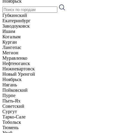
Ноябрьск
Губкинский
Екатеринбург
Заводоуковск
Ишим
Когалым
Курган
Лангепас
Мегион
Муравленко
Нефтеюганск
Нижневартовск
Новый Уренгой
Ноябрьск
Нягань
Пойковский
Пурпе
Пыть-Ях
Советский
Сургут
Тарко-Сале
Тобольск
Тюмень
Урай