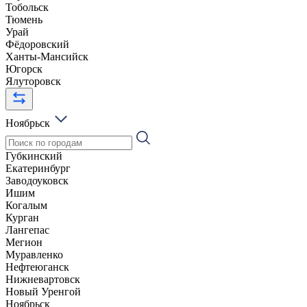
Тобольск
Тюмень
Урай
Фёдоровский
Ханты-Мансийск
Югорск
Ялуторовск
Ноябрьск
Губкинский
Екатеринбург
Заводоуковск
Ишим
Когалым
Курган
Лангепас
Мегион
Муравленко
Нефтеюганск
Нижневартовск
Новый Уренгой
Ноябрьск