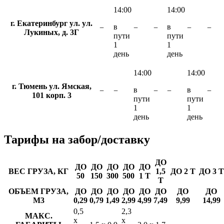
14:00
14:00
г. Екатеринбург ул. ул.
в
в
−
−
−
−
−
Лукиных, д. 3Г
пути
пути
1
1
день
день
14:00
14:00
г. Тюмень ул. Ямская,
в
в
−
−
−
−
−
101 корп. 3
пути
пути
1
1
день
день
Тарифы
на забор/доставку
ДО
ДО
ДО
ДО
ДО
ДО
ВЕС ГРУЗА, КГ
1,5
ДО 2 Т
ДО 3 Т
50
150
300
500
1 Т
Т
ОБЪЕМ ГРУЗА,
ДО
ДО
ДО
ДО
ДО
ДО
ДО
ДО
М3
0,29
0,79
1,49
2,99
4,99
7,49
9,99
14,99
0,5
2,3
МАКС.
х
х