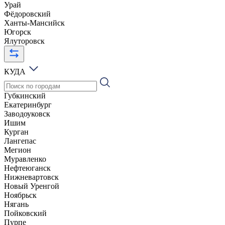
Урай
Фёдоровский
Ханты-Мансийск
Югорск
Ялуторовск
КУДА
Губкинский
Екатеринбург
Заводоуковск
Ишим
Курган
Лангепас
Мегион
Муравленко
Нефтеюганск
Нижневартовск
Новый Уренгой
Ноябрьск
Нягань
Пойковский
Пурпе