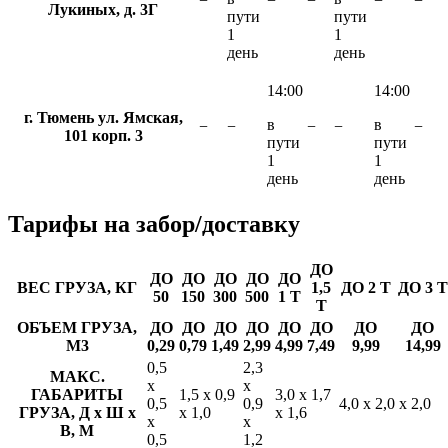
−
−
−
−
−
Лукиных, д. 3Г
пути
пути
1
1
день
день
14:00
14:00
г. Тюмень ул. Ямская,
в
в
−
−
−
−
−
101 корп. 3
пути
пути
1
1
день
день
Тарифы
на забор/доставку
ДО
ДО
ДО
ДО
ДО
ДО
ВЕС ГРУЗА, КГ
1,5
ДО 2 Т
ДО 3 Т
50
150
300
500
1 Т
Т
ОБЪЕМ ГРУЗА,
ДО
ДО
ДО
ДО
ДО
ДО
ДО
ДО
М3
0,29
0,79
1,49
2,99
4,99
7,49
9,99
14,99
0,5
2,3
МАКС.
х
х
ГАБАРИТЫ
1,5 х 0,9
3,0 х 1,7
0,5
0,9
4,0 х 2,0 х 2,0
ГРУЗА, Д х Ш х
х 1,0
х 1,6
х
х
В, М
0,5
1,2