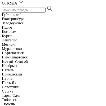
ОТКУДА
Губкинский
Екатеринбург
Заводоуковск
Ишим
Когалым
Курган
Лангепас
Мегион
Муравленко
Нефтеюганск
Нижневартовск
Новый Уренгой
Ноябрьск
Нягань
Пойковский
Пурпе
Пыть-Ях
Советский
Сургут
Тарко-Сале
Тобольск
Тюмень