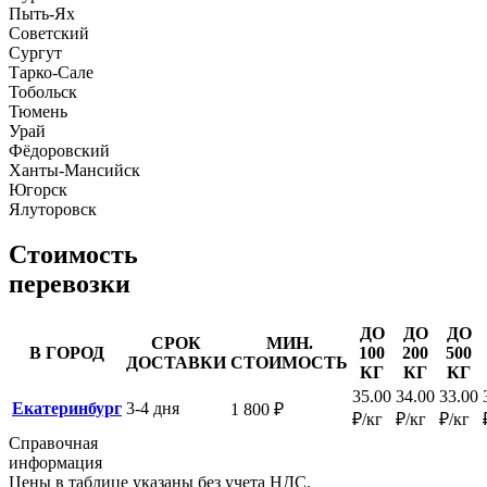
Пыть-Ях
Советский
Сургут
Тарко-Сале
Тобольск
Тюмень
Урай
Фёдоровский
Ханты-Мансийск
Югорск
Ялуторовск
Стоимость
перевозки
ДО
ДО
ДО
СРОК
МИН.
В ГОРОД
100
200
500
ДОСТАВКИ
СТОИМОСТЬ
КГ
КГ
КГ
35.00
34.00
33.00
Екатеринбург
3-4 дня
1 800 ₽
₽/кг
₽/кг
₽/кг
Справочная
информация
Цены в таблице указаны без учета НДС.