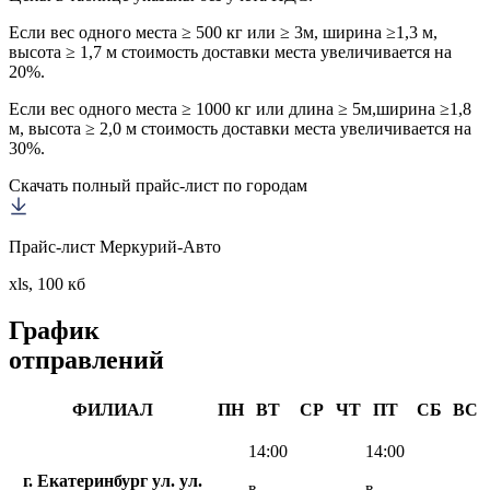
Если вес одного места ≥ 500 кг или ≥ 3м, ширина ≥1,3 м,
высота ≥ 1,7 м стоимость доставки места увеличивается на
20%.
Если вес одного места ≥ 1000 кг или длина ≥ 5м,ширина ≥1,8
м, высота ≥ 2,0 м стоимость доставки места увеличивается на
30%.
Скачать полный прайс-лист по городам
Прайс-лист Меркурий-Авто
xls, 100 кб
График
отправлений
ФИЛИАЛ
ПН
ВТ
СР
ЧТ
ПТ
СБ
ВС
14:00
14:00
г. Екатеринбург ул. ул.
в
в