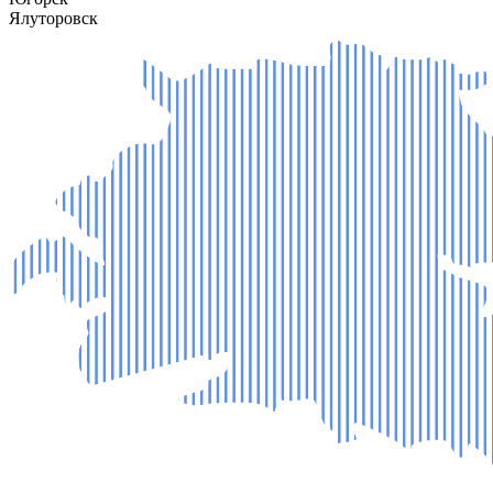
Ялуторовск