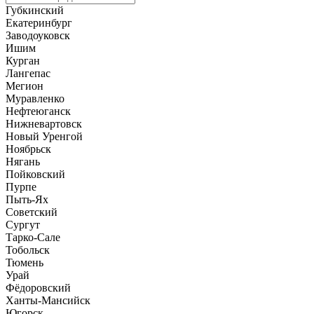
Губкинский
Екатеринбург
Заводоуковск
Ишим
Курган
Лангепас
Мегион
Муравленко
Нефтеюганск
Нижневартовск
Новый Уренгой
Ноябрьск
Нягань
Пойковский
Пурпе
Пыть-Ях
Советский
Сургут
Тарко-Сале
Тобольск
Тюмень
Урай
Фёдоровский
Ханты-Мансийск
Югорск