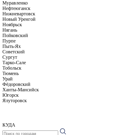
Муравленко
Нефтеюганск
Нижневартовск
Новый Уренгой
Ноябрьск
Нягань
Пойковский
Пурпе
Пыть-Ях
Советский
Сургут
Тарко-Сале
Тобольск
Тюмень
Урай
Фёдоровский
Ханты-Мансийск
Югорск
Ялуторовск
КУДА