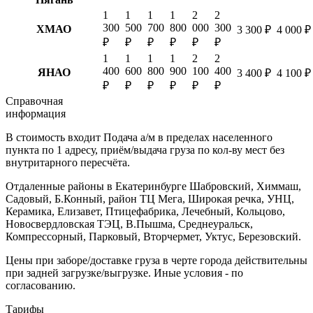
1
1
1
1
2
2
300
500
700
800
000
300
ХМАО
3 300 ₽
4 000 ₽
₽
₽
₽
₽
₽
₽
1
1
1
1
2
2
400
600
800
900
100
400
ЯНАО
3 400 ₽
4 100 ₽
₽
₽
₽
₽
₽
₽
Справочная
информация
В стоимость входит
Подача а/м в пределах населенного
пункта по 1 адресу, приём/выдача груза по кол-ву мест без
внутритарного пересчёта.
Отдаленные районы в Екатеринбурге
Шабровский, Химмаш,
Садовый, Б.Конный, район ТЦ Мега, Широкая речка, УНЦ,
Керамика, Елизавет, Птицефабрика, Лечебный, Кольцово,
Новосвердловская ТЭЦ, В.Пышма, Среднеуральск,
Компрессорный, Парковый, Вторчермет, Уктус, Березовский.
Цены при заборе/доставке груза в черте города действительны
при задней загрузке/выгрузке. Иные условия - по
согласованию.
Тарифы