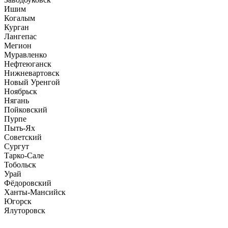
Ишим
Когалым
Курган
Лангепас
Мегион
Муравленко
Нефтеюганск
Нижневартовск
Новый Уренгой
Ноябрьск
Нягань
Пойковский
Пурпе
Пыть-Ях
Советский
Сургут
Тарко-Сале
Тобольск
Урай
Фёдоровский
Ханты-Мансийск
Югорск
Ялуторовск