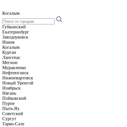
Когалым
Губкинский
Екатеринбург
Заводоуковск
Ишим
Когалым
Курган
Лангепас
Мегион
Муравленко
Нефтеюганск
Нижневартовск
Новый Уренгой
Ноябрьск
Нягань
Пойковский
Пурпе
Пыть-Ях
Советский
Сургут
Тарко-Сале