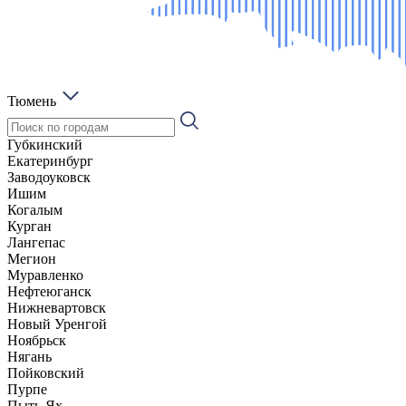
Тюмень
Губкинский
Екатеринбург
Заводоуковск
Ишим
Когалым
Курган
Лангепас
Мегион
Муравленко
Нефтеюганск
Нижневартовск
Новый Уренгой
Ноябрьск
Нягань
Пойковский
Пурпе
Пыть-Ях