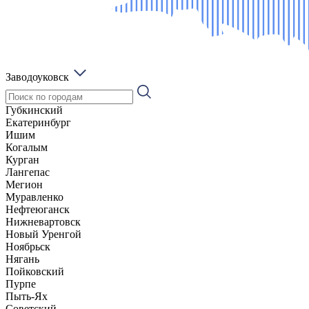
Заводоуковск
Губкинский
Екатеринбург
Ишим
Когалым
Курган
Лангепас
Мегион
Муравленко
Нефтеюганск
Нижневартовск
Новый Уренгой
Ноябрьск
Нягань
Пойковский
Пурпе
Пыть-Ях
Советский