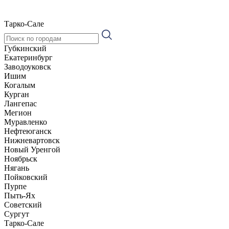
Тарко-Сале
Губкинский
Екатеринбург
Заводоуковск
Ишим
Когалым
Курган
Лангепас
Мегион
Муравленко
Нефтеюганск
Нижневартовск
Новый Уренгой
Ноябрьск
Нягань
Пойковский
Пурпе
Пыть-Ях
Советский
Сургут
Тарко-Сале