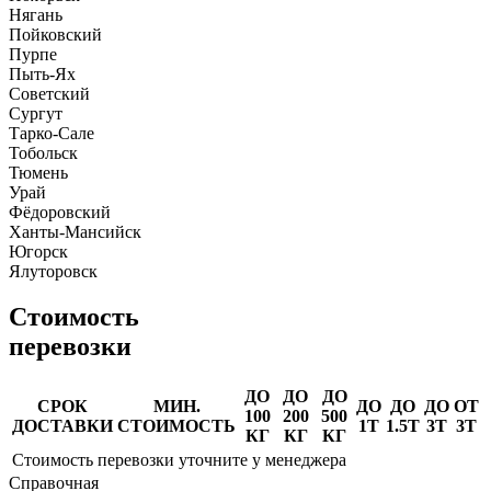
Нягань
Пойковский
Пурпе
Пыть-Ях
Советский
Сургут
Тарко-Сале
Тобольск
Тюмень
Урай
Фёдоровский
Ханты-Мансийск
Югорск
Ялуторовск
Стоимость
перевозки
ДО
ДО
ДО
СРОК
МИН.
ДО
ДО
ДО
ОТ
100
200
500
ДОСТАВКИ
СТОИМОСТЬ
1Т
1.5Т
3Т
3Т
КГ
КГ
КГ
Стоимость перевозки уточните у менеджера
Справочная