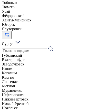
Тобольск
Тюмень
Урай
Фёдоровский
Ханты-Мансийск
Югорск
Ялуторовск
Сургут
Губкинский
Екатеринбург
Заводоуковск
Ишим
Когалым
Курган
Лангепас
Мегион
Муравленко
Нефтеюганск
Нижневартовск
Новый Уренгой
Ноябрьск