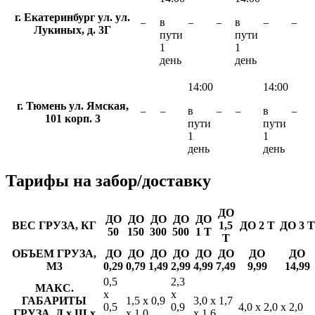
г. Екатеринбург ул. ул.
в
в
−
−
−
−
−
Лукиных, д. 3Г
пути
пути
1
1
день
день
14:00
14:00
г. Тюмень ул. Ямская,
в
в
−
−
−
−
−
101 корп. 3
пути
пути
1
1
день
день
Тарифы
на забор/доставку
ДО
ДО
ДО
ДО
ДО
ДО
ВЕС ГРУЗА, КГ
1,5
ДО 2 Т
ДО 3 Т
50
150
300
500
1 Т
Т
ОБЪЕМ ГРУЗА,
ДО
ДО
ДО
ДО
ДО
ДО
ДО
ДО
М3
0,29
0,79
1,49
2,99
4,99
7,49
9,99
14,99
0,5
2,3
МАКС.
х
х
ГАБАРИТЫ
1,5 х 0,9
3,0 х 1,7
0,5
0,9
4,0 х 2,0 х 2,0
ГРУЗА, Д х Ш х
х 1,0
х 1,6