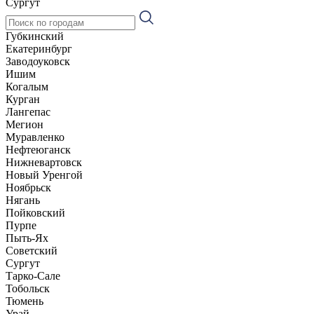
Сургут
Губкинский
Екатеринбург
Заводоуковск
Ишим
Когалым
Курган
Лангепас
Мегион
Муравленко
Нефтеюганск
Нижневартовск
Новый Уренгой
Ноябрьск
Нягань
Пойковский
Пурпе
Пыть-Ях
Советский
Сургут
Тарко-Сале
Тобольск
Тюмень
Урай