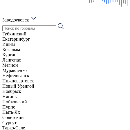
Заводоуковск
Губкинский
Екатеринбург
Ишим
Когалым
Курган
Лангепас
Мегион
Муравленко
Нефтеюганск
Нижневартовск
Новый Уренгой
Ноябрьск
Нягань
Пойковский
Пурпе
Пыть-Ях
Советский
Сургут
Тарко-Сале