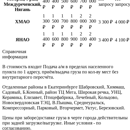
400
400
500
600
700
000
Междуреченский,
запросу
запрос
₽
₽
₽
₽
₽
₽
Нягань
1
1
1
1
2
2
300
500
700
800
000
300
ХМАО
3 300 ₽
4 000 ₽
₽
₽
₽
₽
₽
₽
1
1
1
1
2
2
400
600
800
900
100
400
ЯНАО
3 400 ₽
4 100 ₽
₽
₽
₽
₽
₽
₽
Справочная
информация
В стоимость входит
Подача а/м в пределах населенного
пункта по 1 адресу, приём/выдача груза по кол-ву мест без
внутритарного пересчёта.
Отдаленные районы в Екатеринбурге
Шабровский, Химмаш,
Садовый, Б.Конный, район ТЦ Мега, Широкая речка, УНЦ,
Керамика, Елизавет, Птицефабрика, Лечебный, Кольцово,
Новосвердловская ТЭЦ, В.Пышма, Среднеуральск,
Компрессорный, Парковый, Вторчермет, Уктус, Березовский.
Цены при заборе/доставке груза в черте города действительны
при задней загрузке/выгрузке. Иные условия - по
согласованию.