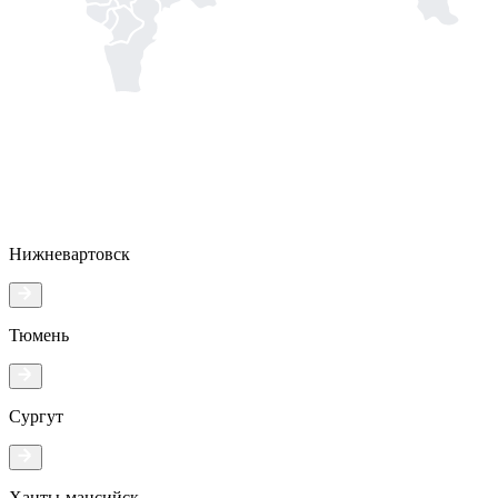
Нижневартовск
Тюмень
Сургут
Ханты-мансийск