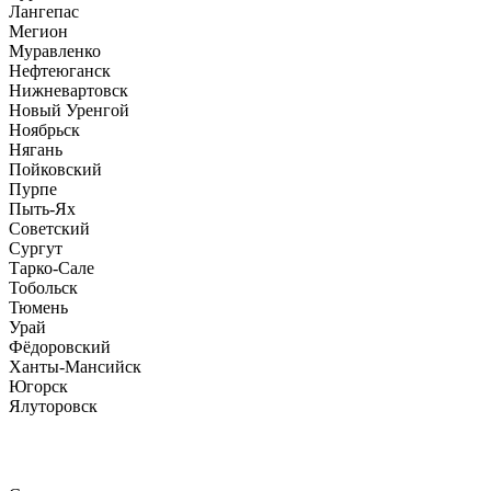
Лангепас
Мегион
Муравленко
Нефтеюганск
Нижневартовск
Новый Уренгой
Ноябрьск
Нягань
Пойковский
Пурпе
Пыть-Ях
Советский
Сургут
Тарко-Сале
Тобольск
Тюмень
Урай
Фёдоровский
Ханты-Мансийск
Югорск
Ялуторовск