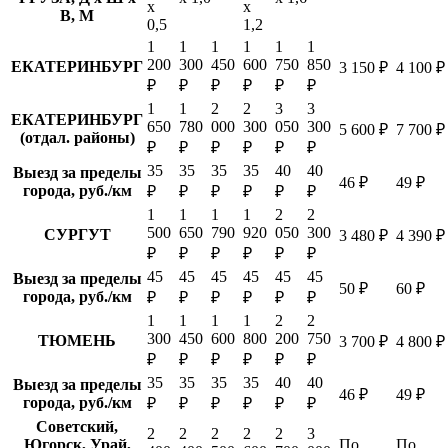
х
х
В, М
0,5
1,2
1
1
1
1
1
1
200
300
450
600
750
850
ЕКАТЕРИНБУРГ
3 150 ₽
4 100 ₽
₽
₽
₽
₽
₽
₽
1
1
2
2
3
3
ЕКАТЕРИНБУРГ
650
780
000
300
050
300
5 600 ₽
7 700 ₽
(отдал. районы)
₽
₽
₽
₽
₽
₽
35
35
35
35
40
40
Выезд за пределы
46 ₽
49 ₽
города, руб./км
₽
₽
₽
₽
₽
₽
1
1
1
1
2
2
500
650
790
920
050
300
СУРГУТ
3 480 ₽
4 390 ₽
₽
₽
₽
₽
₽
₽
45
45
45
45
45
45
Выезд за пределы
50 ₽
60 ₽
города, руб./км
₽
₽
₽
₽
₽
₽
1
1
1
1
2
2
300
450
600
800
200
750
ТЮМЕНЬ
3 700 ₽
4 800 ₽
₽
₽
₽
₽
₽
₽
35
35
35
35
40
40
Выезд за пределы
46 ₽
49 ₽
города, руб./км
₽
₽
₽
₽
₽
₽
Советский,
2
2
2
2
2
3
Югорск, Урай,
По
По