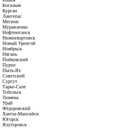
Когалым
Курган
Лангепас
Мегион
Муравленко
Нефтеюганск
Нижневартовск
Новый Уренгой
Ноябрьск
Нягань
Пойковский
Пурпе
Пыть-Ях
Советский
Сургут
Тарко-Сале
Тобольск
Тюмень
Урай
Фёдоровский
Ханты-Мансийск
Югорск
Ялуторовск