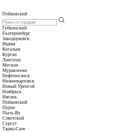
Пойковский
Губкинский
Екатеринбург
Заводоуковск
Ишим
Когалым
Курган
Лангепас
Мегион
Муравленко
Нефтеюганск
Нижневартовск
Новый Уренгой
Ноябрьск
Нягань
Пойковский
Пурпе
Пыть-Ях
Советский
Сургут
Тарко-Сале