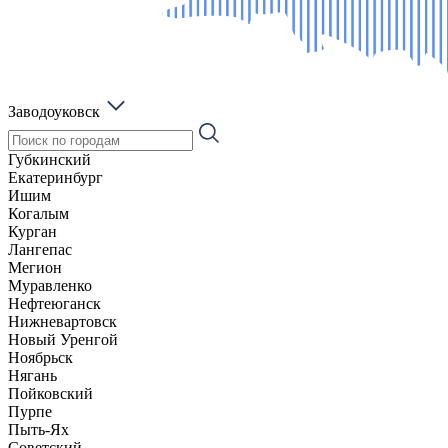
Заводоуковск
Губкинский
Екатеринбург
Ишим
Когалым
Курган
Лангепас
Мегион
Муравленко
Нефтеюганск
Нижневартовск
Новый Уренгой
Ноябрьск
Нягань
Пойковский
Пурпе
Пыть-Ях
Советский