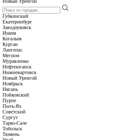
Новый Уренгой
Губкинский
Екатеринбург
Заводоуковск
Ишим
Когалым
Курган
Лангепас
Мегион
Муравленко
Нефтеюганск
Нижневартовск
Новый Уренгой
Ноябрьск
Нягань
Пойковский
Пурпе
Пыть-Ях
Советский
Сургут
Тарко-Сале
Тобольск
Тюмень
Урай