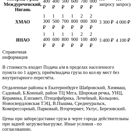
400
400
500
600
700
000
Междуреченский,
запросу
запрос
₽
₽
₽
₽
₽
₽
Нягань
1
1
1
1
2
2
300
500
700
800
000
300
ХМАО
3 300 ₽
4 000 ₽
₽
₽
₽
₽
₽
₽
1
1
1
1
2
2
400
600
800
900
100
400
ЯНАО
3 400 ₽
4 100 ₽
₽
₽
₽
₽
₽
₽
Справочная
информация
В стоимость входит
Подача а/м в пределах населенного
пункта по 1 адресу, приём/выдача груза по кол-ву мест без
внутритарного пересчёта.
Отдаленные районы в Екатеринбурге
Шабровский, Химмаш,
Садовый, Б.Конный, район ТЦ Мега, Широкая речка, УНЦ,
Керамика, Елизавет, Птицефабрика, Лечебный, Кольцово,
Новосвердловская ТЭЦ, В.Пышма, Среднеуральск,
Компрессорный, Парковый, Вторчермет, Уктус, Березовский.
Цены при заборе/доставке груза в черте города действительны
при задней загрузке/выгрузке. Иные условия - по
согласованию.