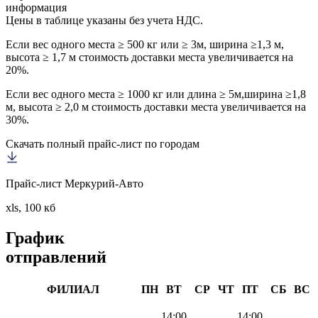
информация
Цены в таблице указаны без учета НДС.
Если вес одного места ≥ 500 кг или ≥ 3м, ширина ≥1,3 м,
высота ≥ 1,7 м стоимость доставки места увеличивается на
20%.
Если вес одного места ≥ 1000 кг или длина ≥ 5м,ширина ≥1,8
м, высота ≥ 2,0 м стоимость доставки места увеличивается на
30%.
Скачать полный прайс-лист по городам
Прайс-лист Меркурий-Авто
xls, 100 кб
График
отправлений
ФИЛИАЛ
ПН
ВТ
СР
ЧТ
ПТ
СБ
ВС
14:00
14:00