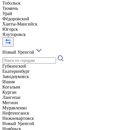
Тобольск
Тюмень
Урай
Фёдоровский
Ханты-Мансийск
Югорск
Ялуторовск
Новый Уренгой
Губкинский
Екатеринбург
Заводоуковск
Ишим
Когалым
Курган
Лангепас
Мегион
Муравленко
Нефтеюганск
Нижневартовск
Новый Уренгой
Ноябрьск