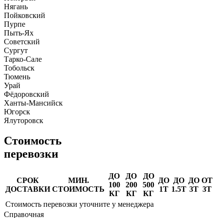
Нягань
Пойковский
Пурпе
Пыть-Ях
Советский
Сургут
Тарко-Сале
Тобольск
Тюмень
Урай
Фёдоровский
Ханты-Мансийск
Югорск
Ялуторовск
Стоимость
перевозки
ДО
ДО
ДО
СРОК
МИН.
ДО
ДО
ДО
ОТ
100
200
500
ДОСТАВКИ
СТОИМОСТЬ
1Т
1.5Т
3Т
3Т
КГ
КГ
КГ
Стоимость перевозки уточните у менеджера
Справочная