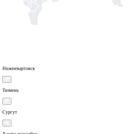
Нижневартовск
Тюмень
Сургут
Ханты-мансийск