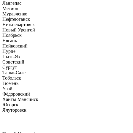
Лангепас
Мегион
Муравленко
Нефтеюганск
Нижневартовск
Новый Уренгой
Ноябрьск
Нягань
Пойковский
Пурпе
Пыть-Ях
Советский
Сургут
Тарко-Сале
Тобольск
Тюмень
Урай
Фёдоровский
Ханты-Мансийск
Югорск
Ялуторовск