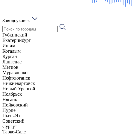
Заводоуковск
Губкинский
Екатеринбург
Ишим
Когалым
Курган
Лангепас
Мегион
Муравленко
Нефтеюганск
Нижневартовск
Новый Уренгой
Ноябрьск
Нягань
Пойковский
Пурпе
Пыть-Ях
Советский
Сургут
Тарко-Сале