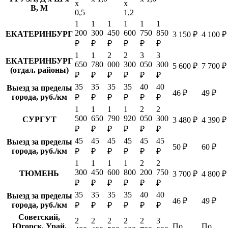
х
х
В, М
0,5
1,2
1
1
1
1
1
1
200
300
450
600
750
850
ЕКАТЕРИНБУРГ
3 150 ₽
4 100 ₽
₽
₽
₽
₽
₽
₽
1
1
2
2
3
3
ЕКАТЕРИНБУРГ
650
780
000
300
050
300
5 600 ₽
7 700 ₽
(отдал. районы)
₽
₽
₽
₽
₽
₽
35
35
35
35
40
40
Выезд за пределы
46 ₽
49 ₽
города, руб./км
₽
₽
₽
₽
₽
₽
1
1
1
1
2
2
500
650
790
920
050
300
СУРГУТ
3 480 ₽
4 390 ₽
₽
₽
₽
₽
₽
₽
45
45
45
45
45
45
Выезд за пределы
50 ₽
60 ₽
города, руб./км
₽
₽
₽
₽
₽
₽
1
1
1
1
2
2
300
450
600
800
200
750
ТЮМЕНЬ
3 700 ₽
4 800 ₽
₽
₽
₽
₽
₽
₽
35
35
35
35
40
40
Выезд за пределы
46 ₽
49 ₽
города, руб./км
₽
₽
₽
₽
₽
₽
Советский,
2
2
2
2
2
3
Югорск, Урай,
По
По