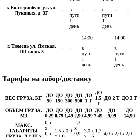
г. Екатеринбург ул. ул.
в
в
−
−
−
−
−
Лукиных, д. 3Г
пути
пути
1
1
день
день
14:00
14:00
г. Тюмень ул. Ямская,
в
в
−
−
−
−
−
101 корп. 3
пути
пути
1
1
день
день
Тарифы
на забор/доставку
ДО
ДО
ДО
ДО
ДО
ДО
ВЕС ГРУЗА, КГ
1,5
ДО 2 Т
ДО 3 Т
50
150
300
500
1 Т
Т
ОБЪЕМ ГРУЗА,
ДО
ДО
ДО
ДО
ДО
ДО
ДО
ДО
М3
0,29
0,79
1,49
2,99
4,99
7,49
9,99
14,99
0,5
2,3
МАКС.
х
х
ГАБАРИТЫ
1,5 х 0,9
3,0 х 1,7
0,5
0,9
4,0 х 2,0 х 2,0
ГРУЗА, Д х Ш х
х 1,0
х 1,6