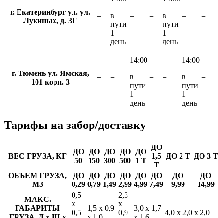
г. Екатеринбург ул. ул.
в
в
−
−
−
−
−
Лукиных, д. 3Г
пути
пути
1
1
день
день
14:00
14:00
г. Тюмень ул. Ямская,
в
в
−
−
−
−
−
101 корп. 3
пути
пути
1
1
день
день
Тарифы
на забор/доставку
ДО
ДО
ДО
ДО
ДО
ДО
ВЕС ГРУЗА, КГ
1,5
ДО 2 Т
ДО 3 Т
50
150
300
500
1 Т
Т
ОБЪЕМ ГРУЗА,
ДО
ДО
ДО
ДО
ДО
ДО
ДО
ДО
М3
0,29
0,79
1,49
2,99
4,99
7,49
9,99
14,99
0,5
2,3
МАКС.
х
х
ГАБАРИТЫ
1,5 х 0,9
3,0 х 1,7
0,5
0,9
4,0 х 2,0 х 2,0
ГРУЗА, Д х Ш х
х 1,0
х 1,6