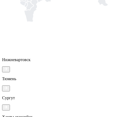
Нижневартовск
Тюмень
Сургут
Ханты-мансийск