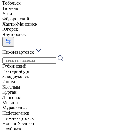
Тобольск
Тюмень
Урай
Фёдоровский
Ханты-Мансийск
Югорск
Ялуторовск
Нижневартовск
Губкинский
Екатеринбург
Заводоуковск
Ишим
Когалым
Курган
Лангепас
Мегион
Муравленко
Нефтеюганск
Нижневартовск
Новый Уренгой
Ноябрьск