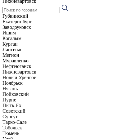
Нижневартовск
Губкинский
Екатеринбург
Заводоуковск
Ишим
Когалым
Курган
Лангепас
Мегион
Муравленко
Нефтеюганск
Нижневартовск
Новый Уренгой
Ноябрьск
Нягань
Пойковский
Пурпе
Пыть-Ях
Советский
Сургут
Тарко-Сале
Тобольск
Тюмень
Урай