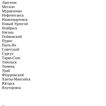
Лангепас
Мегион
Муравленко
Нефтеюганск
Нижневартовск
Новый Уренгой
Ноябрьск
Нягань
Пойковский
Пурпе
Пыть-Ях
Советский
Сургут
Тарко-Сале
Тобольск
Тюмень
Урай
Фёдоровский
Ханты-Мансийск
Югорск
Ялуторовск