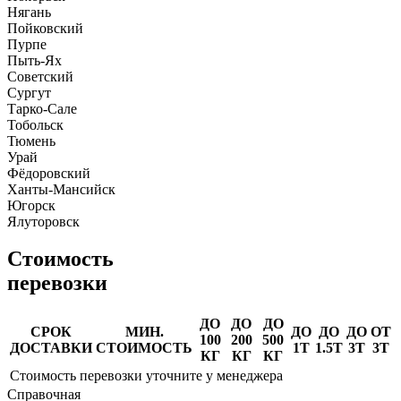
Нягань
Пойковский
Пурпе
Пыть-Ях
Советский
Сургут
Тарко-Сале
Тобольск
Тюмень
Урай
Фёдоровский
Ханты-Мансийск
Югорск
Ялуторовск
Стоимость
перевозки
ДО
ДО
ДО
СРОК
МИН.
ДО
ДО
ДО
ОТ
100
200
500
ДОСТАВКИ
СТОИМОСТЬ
1Т
1.5Т
3Т
3Т
КГ
КГ
КГ
Стоимость перевозки уточните у менеджера
Справочная