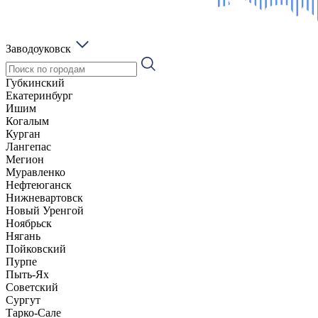
Заводоуковск
Губкинский
Екатеринбург
Ишим
Когалым
Курган
Лангепас
Мегион
Муравленко
Нефтеюганск
Нижневартовск
Новый Уренгой
Ноябрьск
Нягань
Пойковский
Пурпе
Пыть-Ях
Советский
Сургут
Тарко-Сале