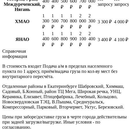
400
400
500
600
700
000
Междуреченский,
запросу
запрос
₽
₽
₽
₽
₽
₽
Нягань
1
1
1
1
2
2
300
500
700
800
000
300
ХМАО
3 300 ₽
4 000 ₽
₽
₽
₽
₽
₽
₽
1
1
1
1
2
2
400
600
800
900
100
400
ЯНАО
3 400 ₽
4 100 ₽
₽
₽
₽
₽
₽
₽
Справочная
информация
В стоимость входит
Подача а/м в пределах населенного
пункта по 1 адресу, приём/выдача груза по кол-ву мест без
внутритарного пересчёта.
Отдаленные районы в Екатеринбурге
Шабровский, Химмаш,
Садовый, Б.Конный, район ТЦ Мега, Широкая речка, УНЦ,
Керамика, Елизавет, Птицефабрика, Лечебный, Кольцово,
Новосвердловская ТЭЦ, В.Пышма, Среднеуральск,
Компрессорный, Парковый, Вторчермет, Уктус, Березовский.
Цены при заборе/доставке груза в черте города действительны
при задней загрузке/выгрузке. Иные условия - по
согласованию.