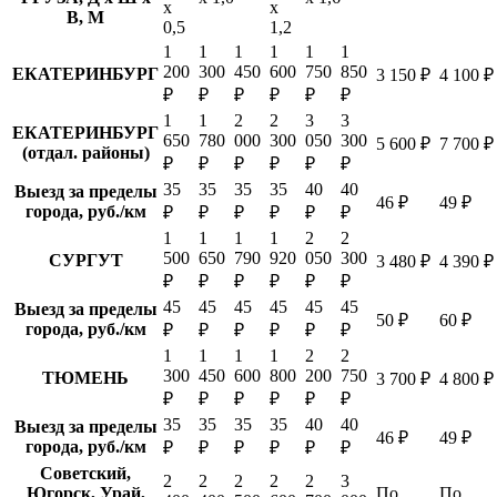
х
х
В, М
0,5
1,2
1
1
1
1
1
1
200
300
450
600
750
850
ЕКАТЕРИНБУРГ
3 150 ₽
4 100 ₽
₽
₽
₽
₽
₽
₽
1
1
2
2
3
3
ЕКАТЕРИНБУРГ
650
780
000
300
050
300
5 600 ₽
7 700 ₽
(отдал. районы)
₽
₽
₽
₽
₽
₽
35
35
35
35
40
40
Выезд за пределы
46 ₽
49 ₽
города, руб./км
₽
₽
₽
₽
₽
₽
1
1
1
1
2
2
500
650
790
920
050
300
СУРГУТ
3 480 ₽
4 390 ₽
₽
₽
₽
₽
₽
₽
45
45
45
45
45
45
Выезд за пределы
50 ₽
60 ₽
города, руб./км
₽
₽
₽
₽
₽
₽
1
1
1
1
2
2
300
450
600
800
200
750
ТЮМЕНЬ
3 700 ₽
4 800 ₽
₽
₽
₽
₽
₽
₽
35
35
35
35
40
40
Выезд за пределы
46 ₽
49 ₽
города, руб./км
₽
₽
₽
₽
₽
₽
Советский,
2
2
2
2
2
3
Югорск, Урай,
По
По