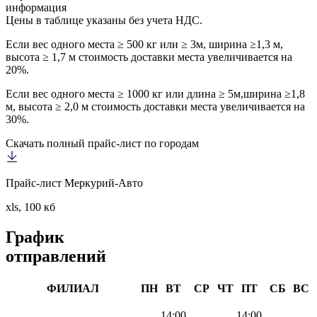
информация
Цены в таблице указаны без учета НДС.
Если вес одного места ≥ 500 кг или ≥ 3м, ширина ≥1,3 м,
высота ≥ 1,7 м стоимость доставки места увеличивается на
20%.
Если вес одного места ≥ 1000 кг или длина ≥ 5м,ширина ≥1,8
м, высота ≥ 2,0 м стоимость доставки места увеличивается на
30%.
Скачать полный прайс-лист по городам
Прайс-лист Меркурий-Авто
xls, 100 кб
График
отправлений
ФИЛИАЛ
ПН
ВТ
СР
ЧТ
ПТ
СБ
ВС
14:00
14:00