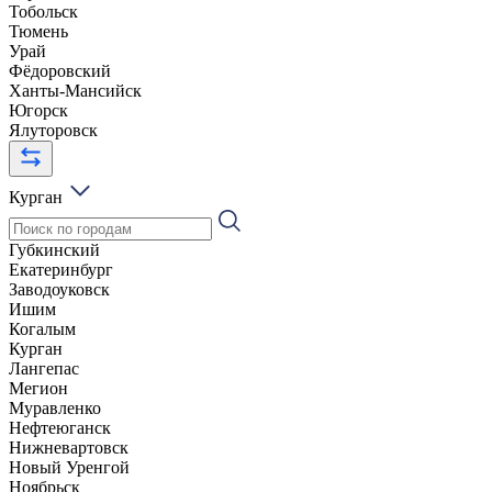
Тобольск
Тюмень
Урай
Фёдоровский
Ханты-Мансийск
Югорск
Ялуторовск
Курган
Губкинский
Екатеринбург
Заводоуковск
Ишим
Когалым
Курган
Лангепас
Мегион
Муравленко
Нефтеюганск
Нижневартовск
Новый Уренгой
Ноябрьск