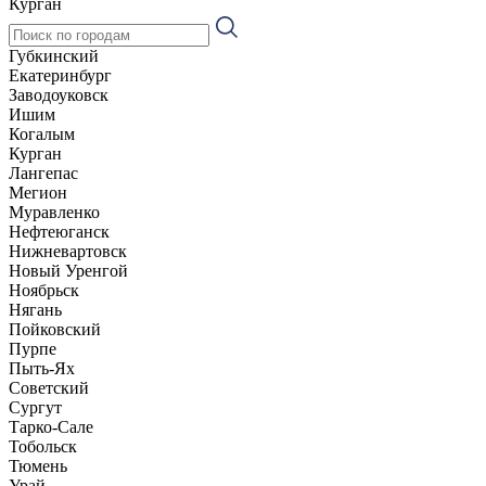
Курган
Губкинский
Екатеринбург
Заводоуковск
Ишим
Когалым
Курган
Лангепас
Мегион
Муравленко
Нефтеюганск
Нижневартовск
Новый Уренгой
Ноябрьск
Нягань
Пойковский
Пурпе
Пыть-Ях
Советский
Сургут
Тарко-Сале
Тобольск
Тюмень
Урай