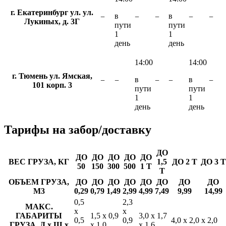
г. Екатеринбург ул. ул.
в
в
−
−
−
−
−
Лукиных, д. 3Г
пути
пути
1
1
день
день
14:00
14:00
г. Тюмень ул. Ямская,
в
в
−
−
−
−
−
101 корп. 3
пути
пути
1
1
день
день
Тарифы
на забор/доставку
ДО
ДО
ДО
ДО
ДО
ДО
ВЕС ГРУЗА, КГ
1,5
ДО 2 Т
ДО 3 Т
50
150
300
500
1 Т
Т
ОБЪЕМ ГРУЗА,
ДО
ДО
ДО
ДО
ДО
ДО
ДО
ДО
М3
0,29
0,79
1,49
2,99
4,99
7,49
9,99
14,99
0,5
2,3
МАКС.
х
х
ГАБАРИТЫ
1,5 х 0,9
3,0 х 1,7
0,5
0,9
4,0 х 2,0 х 2,0
ГРУЗА, Д х Ш х
х 1,0
х 1,6