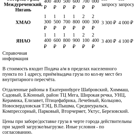
400
400
500
600
700
000
Междуреченский,
запросу
запрос
₽
₽
₽
₽
₽
₽
Нягань
1
1
1
1
2
2
300
500
700
800
000
300
ХМАО
3 300 ₽
4 000 ₽
₽
₽
₽
₽
₽
₽
1
1
1
1
2
2
400
600
800
900
100
400
ЯНАО
3 400 ₽
4 100 ₽
₽
₽
₽
₽
₽
₽
Справочная
информация
В стоимость входит
Подача а/м в пределах населенного
пункта по 1 адресу, приём/выдача груза по кол-ву мест без
внутритарного пересчёта.
Отдаленные районы в Екатеринбурге
Шабровский, Химмаш,
Садовый, Б.Конный, район ТЦ Мега, Широкая речка, УНЦ,
Керамика, Елизавет, Птицефабрика, Лечебный, Кольцово,
Новосвердловская ТЭЦ, В.Пышма, Среднеуральск,
Компрессорный, Парковый, Вторчермет, Уктус, Березовский.
Цены при заборе/доставке груза в черте города действительны
при задней загрузке/выгрузке. Иные условия - по
согласованию.