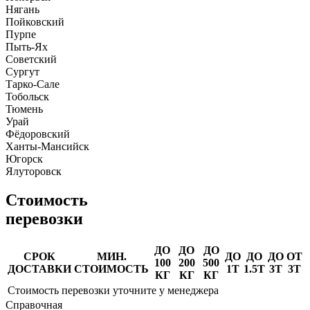
Нягань
Пойковский
Пурпе
Пыть-Ях
Советский
Сургут
Тарко-Сале
Тобольск
Тюмень
Урай
Фёдоровский
Ханты-Мансийск
Югорск
Ялуторовск
Стоимость
перевозки
ДО
ДО
ДО
СРОК
МИН.
ДО
ДО
ДО
ОТ
100
200
500
ДОСТАВКИ
СТОИМОСТЬ
1Т
1.5Т
3Т
3Т
КГ
КГ
КГ
Стоимость перевозки уточните у менеджера
Справочная