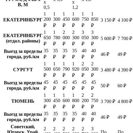
х
х
В, М
0,5
1,2
1
1
1
1
1
1
200
300
450
600
750
850
ЕКАТЕРИНБУРГ
3 150 ₽
4 100 ₽
₽
₽
₽
₽
₽
₽
1
1
2
2
3
3
ЕКАТЕРИНБУРГ
650
780
000
300
050
300
5 600 ₽
7 700 ₽
(отдал. районы)
₽
₽
₽
₽
₽
₽
35
35
35
35
40
40
Выезд за пределы
46 ₽
49 ₽
города, руб./км
₽
₽
₽
₽
₽
₽
1
1
1
1
2
2
500
650
790
920
050
300
СУРГУТ
3 480 ₽
4 390 ₽
₽
₽
₽
₽
₽
₽
45
45
45
45
45
45
Выезд за пределы
50 ₽
60 ₽
города, руб./км
₽
₽
₽
₽
₽
₽
1
1
1
1
2
2
300
450
600
800
200
750
ТЮМЕНЬ
3 700 ₽
4 800 ₽
₽
₽
₽
₽
₽
₽
35
35
35
35
40
40
Выезд за пределы
46 ₽
49 ₽
города, руб./км
₽
₽
₽
₽
₽
₽
Советский,
2
2
2
2
2
3
Югорск, Урай,
По
По