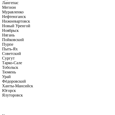
Лангепас
Мегион
Муравленко
Нефтеюганск
Нижневартовск
Новый Уренгой
Ноябрьск
Нягань
Пойковский
Пурпе
Пыть-Ях
Советский
Сургут
Тарко-Сале
Тобольск
Тюмень
Урай
Фёдоровский
Ханты-Мансийск
Югорск
Ялуторовск