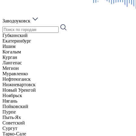
Заводоуковск
Губкинский
Екатеринбург
Ишим
Когалым
Курган
Лангепас
Мегион
Муравленко
Нефтеюганск
Нижневартовск
Новый Уренгой
Ноябрьск
Нягань
Пойковский
Пурпе
Пыть-Ях
Советский
Сургут
Тарко-Сале