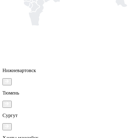
Нижневартовск
Тюмень
Сургут
Ханты-мансийск