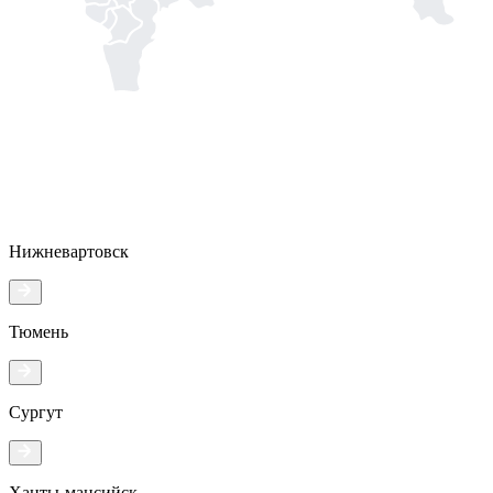
Нижневартовск
Тюмень
Сургут
Ханты-мансийск