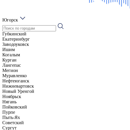
Югорск
Губкинский
Екатеринбург
Заводоуковск
Ишим
Когалым
Курган
Лангепас
Мегион
Муравленко
Нефтеюганск
Нижневартовск
Новый Уренгой
Ноябрьск
Нягань
Пойковский
Пурпе
Пыть-Ях
Советский
Сургут