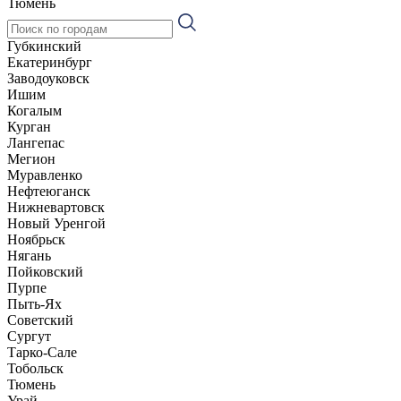
Тюмень
Губкинский
Екатеринбург
Заводоуковск
Ишим
Когалым
Курган
Лангепас
Мегион
Муравленко
Нефтеюганск
Нижневартовск
Новый Уренгой
Ноябрьск
Нягань
Пойковский
Пурпе
Пыть-Ях
Советский
Сургут
Тарко-Сале
Тобольск
Тюмень
Урай