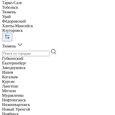
Тарко-Сале
Тобольск
Тюмень
Урай
Фёдоровский
Ханты-Мансийск
Ялуторовск
Тюмень
Губкинский
Екатеринбург
Заводоуковск
Ишим
Когалым
Курган
Лангепас
Мегион
Муравленко
Нефтеюганск
Нижневартовск
Новый Уренгой
Ноябрьск