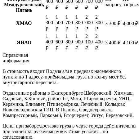
400
400
500
600
700
000
Междуреченский,
запросу
запрос
₽
₽
₽
₽
₽
₽
Нягань
1
1
1
1
2
2
300
500
700
800
000
300
ХМАО
3 300 ₽
4 000 ₽
₽
₽
₽
₽
₽
₽
1
1
1
1
2
2
400
600
800
900
100
400
ЯНАО
3 400 ₽
4 100 ₽
₽
₽
₽
₽
₽
₽
Справочная
информация
В стоимость входит
Подача а/м в пределах населенного
пункта по 1 адресу, приём/выдача груза по кол-ву мест без
внутритарного пересчёта.
Отдаленные районы в Екатеринбурге
Шабровский, Химмаш,
Садовый, Б.Конный, район ТЦ Мега, Широкая речка, УНЦ,
Керамика, Елизавет, Птицефабрика, Лечебный, Кольцово,
Новосвердловская ТЭЦ, В.Пышма, Среднеуральск,
Компрессорный, Парковый, Вторчермет, Уктус, Березовский.
Цены при заборе/доставке груза в черте города действительны
при задней загрузке/выгрузке. Иные условия - по
согласованию.