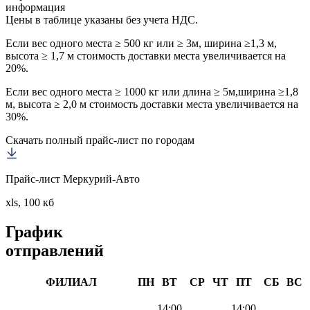
информация
Цены в таблице указаны без учета НДС.
Если вес одного места ≥ 500 кг или ≥ 3м, ширина ≥1,3 м,
высота ≥ 1,7 м стоимость доставки места увеличивается на
20%.
Если вес одного места ≥ 1000 кг или длина ≥ 5м,ширина ≥1,8
м, высота ≥ 2,0 м стоимость доставки места увеличивается на
30%.
Скачать полный прайс-лист по городам
Прайс-лист Меркурий-Авто
xls, 100 кб
График
отправлений
ФИЛИАЛ
ПН
ВТ
СР
ЧТ
ПТ
СБ
ВС
14:00
14:00