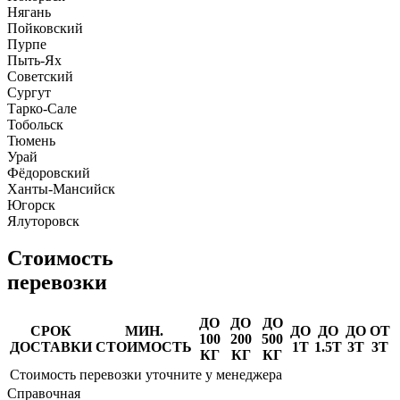
Нягань
Пойковский
Пурпе
Пыть-Ях
Советский
Сургут
Тарко-Сале
Тобольск
Тюмень
Урай
Фёдоровский
Ханты-Мансийск
Югорск
Ялуторовск
Стоимость
перевозки
ДО
ДО
ДО
СРОК
МИН.
ДО
ДО
ДО
ОТ
100
200
500
ДОСТАВКИ
СТОИМОСТЬ
1Т
1.5Т
3Т
3Т
КГ
КГ
КГ
Стоимость перевозки уточните у менеджера
Справочная