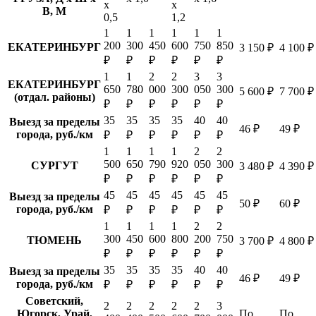
х
х
В, М
0,5
1,2
1
1
1
1
1
1
200
300
450
600
750
850
ЕКАТЕРИНБУРГ
3 150 ₽
4 100 ₽
₽
₽
₽
₽
₽
₽
1
1
2
2
3
3
ЕКАТЕРИНБУРГ
650
780
000
300
050
300
5 600 ₽
7 700 ₽
(отдал. районы)
₽
₽
₽
₽
₽
₽
35
35
35
35
40
40
Выезд за пределы
46 ₽
49 ₽
города, руб./км
₽
₽
₽
₽
₽
₽
1
1
1
1
2
2
500
650
790
920
050
300
СУРГУТ
3 480 ₽
4 390 ₽
₽
₽
₽
₽
₽
₽
45
45
45
45
45
45
Выезд за пределы
50 ₽
60 ₽
города, руб./км
₽
₽
₽
₽
₽
₽
1
1
1
1
2
2
300
450
600
800
200
750
ТЮМЕНЬ
3 700 ₽
4 800 ₽
₽
₽
₽
₽
₽
₽
35
35
35
35
40
40
Выезд за пределы
46 ₽
49 ₽
города, руб./км
₽
₽
₽
₽
₽
₽
Советский,
2
2
2
2
2
3
Югорск, Урай,
По
По