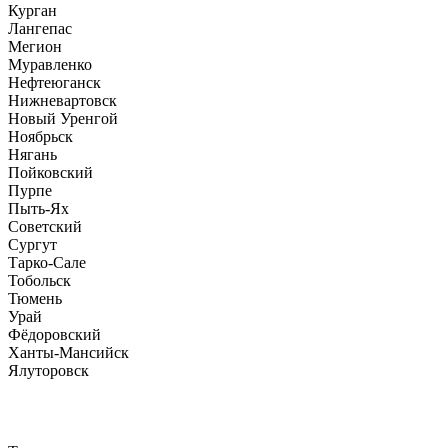
Курган
Лангепас
Мегион
Муравленко
Нефтеюганск
Нижневартовск
Новый Уренгой
Ноябрьск
Нягань
Пойковский
Пурпе
Пыть-Ях
Советский
Сургут
Тарко-Сале
Тобольск
Тюмень
Урай
Фёдоровский
Ханты-Мансийск
Ялуторовск