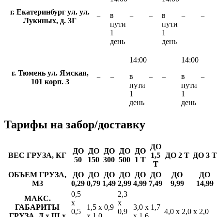
г. Екатеринбург ул. ул.
в
в
−
−
−
−
−
Лукиных, д. 3Г
пути
пути
1
1
день
день
14:00
14:00
г. Тюмень ул. Ямская,
в
в
−
−
−
−
−
101 корп. 3
пути
пути
1
1
день
день
Тарифы
на забор/доставку
ДО
ДО
ДО
ДО
ДО
ДО
ВЕС ГРУЗА, КГ
1,5
ДО 2 Т
ДО 3 Т
50
150
300
500
1 Т
Т
ОБЪЕМ ГРУЗА,
ДО
ДО
ДО
ДО
ДО
ДО
ДО
ДО
М3
0,29
0,79
1,49
2,99
4,99
7,49
9,99
14,99
0,5
2,3
МАКС.
х
х
ГАБАРИТЫ
1,5 х 0,9
3,0 х 1,7
0,5
0,9
4,0 х 2,0 х 2,0
ГРУЗА, Д х Ш х
х 1,0
х 1,6