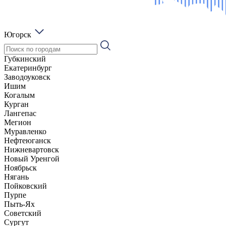
Югорск
Губкинский
Екатеринбург
Заводоуковск
Ишим
Когалым
Курган
Лангепас
Мегион
Муравленко
Нефтеюганск
Нижневартовск
Новый Уренгой
Ноябрьск
Нягань
Пойковский
Пурпе
Пыть-Ях
Советский
Сургут