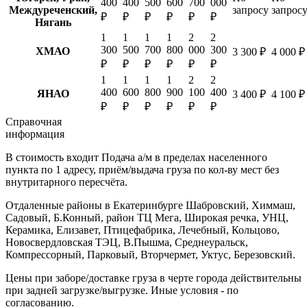
400
400
500
600
700
000
Междуреченский,
запросу
запрос
₽
₽
₽
₽
₽
₽
Нягань
1
1
1
1
2
2
300
500
700
800
000
300
ХМАО
3 300 ₽
4 000 ₽
₽
₽
₽
₽
₽
₽
1
1
1
1
2
2
400
600
800
900
100
400
ЯНАО
3 400 ₽
4 100 ₽
₽
₽
₽
₽
₽
₽
Справочная
информация
В стоимость входит
Подача а/м в пределах населенного
пункта по 1 адресу, приём/выдача груза по кол-ву мест без
внутритарного пересчёта.
Отдаленные районы в Екатеринбурге
Шабровский, Химмаш,
Садовый, Б.Конный, район ТЦ Мега, Широкая речка, УНЦ,
Керамика, Елизавет, Птицефабрика, Лечебный, Кольцово,
Новосвердловская ТЭЦ, В.Пышма, Среднеуральск,
Компрессорный, Парковый, Вторчермет, Уктус, Березовский.
Цены при заборе/доставке груза в черте города действительны
при задней загрузке/выгрузке. Иные условия - по
согласованию.