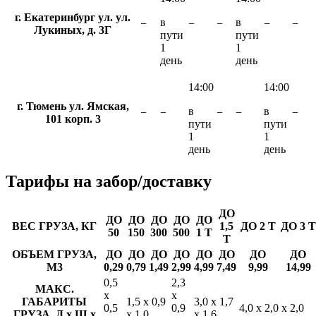
г. Екатеринбург ул. ул.
в
в
−
−
−
−
−
Лукиных, д. 3Г
пути
пути
1
1
день
день
14:00
14:00
г. Тюмень ул. Ямская,
в
в
−
−
−
−
−
101 корп. 3
пути
пути
1
1
день
день
Тарифы
на забор/доставку
ДО
ДО
ДО
ДО
ДО
ДО
ВЕС ГРУЗА, КГ
1,5
ДО 2 Т
ДО 3 Т
50
150
300
500
1 Т
Т
ОБЪЕМ ГРУЗА,
ДО
ДО
ДО
ДО
ДО
ДО
ДО
ДО
М3
0,29
0,79
1,49
2,99
4,99
7,49
9,99
14,99
0,5
2,3
МАКС.
х
х
ГАБАРИТЫ
1,5 х 0,9
3,0 х 1,7
0,5
0,9
4,0 х 2,0 х 2,0
ГРУЗА, Д х Ш х
х 1,0
х 1,6