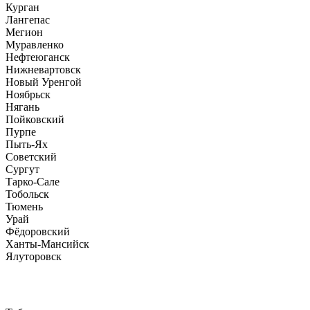
Курган
Лангепас
Мегион
Муравленко
Нефтеюганск
Нижневартовск
Новый Уренгой
Ноябрьск
Нягань
Пойковский
Пурпе
Пыть-Ях
Советский
Сургут
Тарко-Сале
Тобольск
Тюмень
Урай
Фёдоровский
Ханты-Мансийск
Ялуторовск