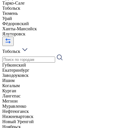
Тарко-Сале
Тобольск
Тюмень
Урай
Фёдоровский
Ханты-Мансийск
Ялуторовск
Тобольск
Губкинский
Екатеринбург
Заводоуковск
Ишим
Когалым
Курган
Лангепас
Мегион
Муравленко
Нефтеюганск
Нижневартовск
Новый Уренгой
Ноябрьск