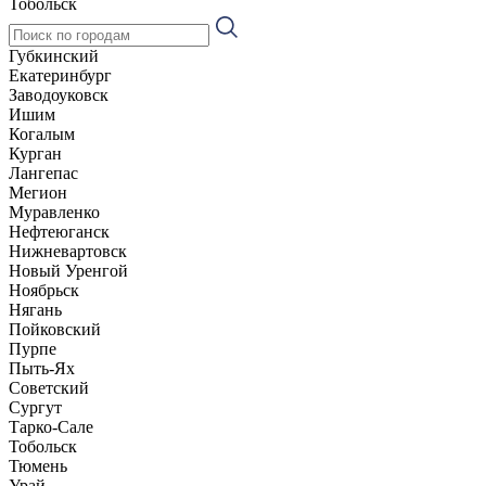
Тобольск
Губкинский
Екатеринбург
Заводоуковск
Ишим
Когалым
Курган
Лангепас
Мегион
Муравленко
Нефтеюганск
Нижневартовск
Новый Уренгой
Ноябрьск
Нягань
Пойковский
Пурпе
Пыть-Ях
Советский
Сургут
Тарко-Сале
Тобольск
Тюмень
Урай