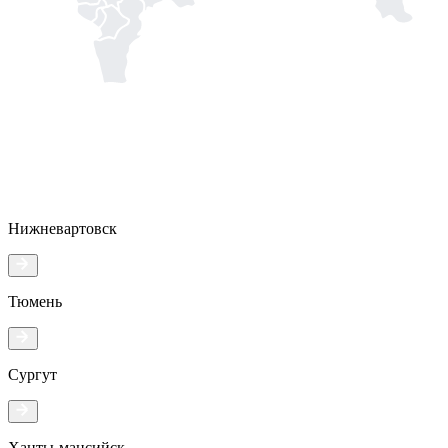
Нижневартовск
Тюмень
Сургут
Ханты-мансийск