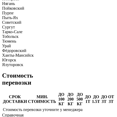
Нягань
Пойковский
Пурпе
Пыть-Ях
Советский
Сургут
Тарко-Сале
Тобольск
Тюмень
Урай
Фёдоровский
Ханты-Мансийск
Югорск
Ялуторовск
Стоимость
перевозки
ДО
ДО
ДО
СРОК
МИН.
ДО
ДО
ДО
ОТ
100
200
500
ДОСТАВКИ
СТОИМОСТЬ
1Т
1.5Т
3Т
3Т
КГ
КГ
КГ
Стоимость перевозки уточните у менеджера
Справочная