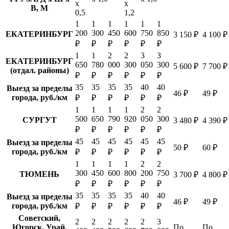
х
х
В, М
0,5
1,2
1
1
1
1
1
1
200
300
450
600
750
850
ЕКАТЕРИНБУРГ
3 150 ₽
4 100 ₽
₽
₽
₽
₽
₽
₽
1
1
2
2
3
3
ЕКАТЕРИНБУРГ
650
780
000
300
050
300
5 600 ₽
7 700 ₽
(отдал. районы)
₽
₽
₽
₽
₽
₽
35
35
35
35
40
40
Выезд за пределы
46 ₽
49 ₽
города, руб./км
₽
₽
₽
₽
₽
₽
1
1
1
1
2
2
500
650
790
920
050
300
СУРГУТ
3 480 ₽
4 390 ₽
₽
₽
₽
₽
₽
₽
45
45
45
45
45
45
Выезд за пределы
50 ₽
60 ₽
города, руб./км
₽
₽
₽
₽
₽
₽
1
1
1
1
2
2
300
450
600
800
200
750
ТЮМЕНЬ
3 700 ₽
4 800 ₽
₽
₽
₽
₽
₽
₽
35
35
35
35
40
40
Выезд за пределы
46 ₽
49 ₽
города, руб./км
₽
₽
₽
₽
₽
₽
Советский,
2
2
2
2
2
3
Югорск, Урай,
По
По