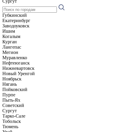
Сургут
Губкинский
Екатеринбург
Заводоуковск
Ишим
Когалым
Курган
Лангепас
Мегион
Муравленко
Нефтеюганск
Нижневартовск
Новый Уренгой
Ноябрьск
Нягань
Пойковский
Пурпе
Пыть-Ях
Советский
Сургут
Тарко-Сале
Тобольск
Тюмень
Урай