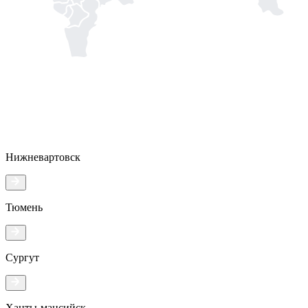
Нижневартовск
Тюмень
Сургут
Ханты-мансийск