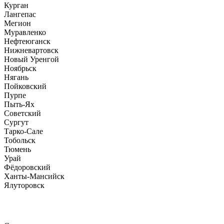
Курган
Лангепас
Мегион
Муравленко
Нефтеюганск
Нижневартовск
Новый Уренгой
Ноябрьск
Нягань
Пойковский
Пурпе
Пыть-Ях
Советский
Сургут
Тарко-Сале
Тобольск
Тюмень
Урай
Фёдоровский
Ханты-Мансийск
Ялуторовск