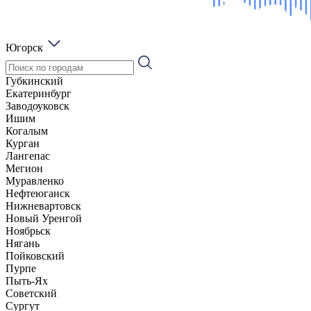
Югорск
Губкинский
Екатеринбург
Заводоуковск
Ишим
Когалым
Курган
Лангепас
Мегион
Муравленко
Нефтеюганск
Нижневартовск
Новый Уренгой
Ноябрьск
Нягань
Пойковский
Пурпе
Пыть-Ях
Советский
Сургут