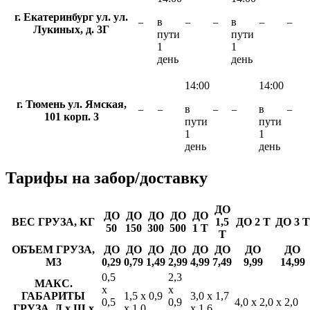
г. Екатеринбург ул. ул.
в
в
−
−
−
−
−
Лукиных, д. 3Г
пути
пути
1
1
день
день
14:00
14:00
г. Тюмень ул. Ямская,
в
в
−
−
−
−
−
101 корп. 3
пути
пути
1
1
день
день
Тарифы
на забор/доставку
ДО
ДО
ДО
ДО
ДО
ДО
ВЕС ГРУЗА, КГ
1,5
ДО 2 Т
ДО 3 Т
50
150
300
500
1 Т
Т
ОБЪЕМ ГРУЗА,
ДО
ДО
ДО
ДО
ДО
ДО
ДО
ДО
М3
0,29
0,79
1,49
2,99
4,99
7,49
9,99
14,99
0,5
2,3
МАКС.
х
х
ГАБАРИТЫ
1,5 х 0,9
3,0 х 1,7
0,5
0,9
4,0 х 2,0 х 2,0
ГРУЗА, Д х Ш х
х 1,0
х 1,6