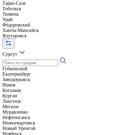
Тарко-Сале
Тобольск
Тюмень
Урай
Фёдоровский
Ханты-Мансийск
Ялуторовск
Сургут
Губкинский
Екатеринбург
Заводоуковск
Ишим
Когалым
Курган
Лангепас
Мегион
Муравленко
Нефтеюганск
Нижневартовск
Новый Уренгой
Ноябрьск