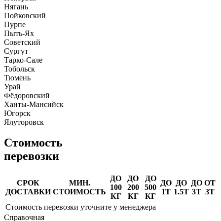
Нягань
Пойковский
Пурпе
Пыть-Ях
Советский
Сургут
Тарко-Сале
Тобольск
Тюмень
Урай
Фёдоровский
Ханты-Мансийск
Югорск
Ялуторовск
Стоимость
перевозки
ДО
ДО
ДО
СРОК
МИН.
ДО
ДО
ДО
ОТ
100
200
500
ДОСТАВКИ
СТОИМОСТЬ
1Т
1.5Т
3Т
3Т
КГ
КГ
КГ
Стоимость перевозки уточните у менеджера
Справочная