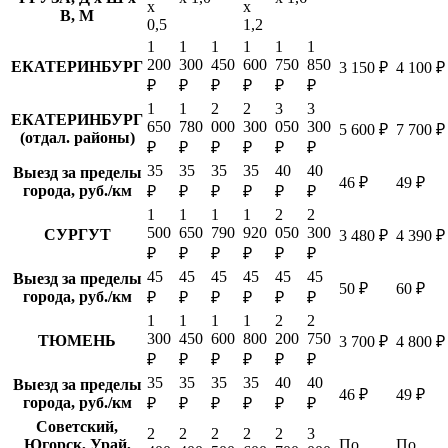
х
х
В, М
0,5
1,2
1
1
1
1
1
1
200
300
450
600
750
850
ЕКАТЕРИНБУРГ
3 150 ₽
4 100 ₽
₽
₽
₽
₽
₽
₽
1
1
2
2
3
3
ЕКАТЕРИНБУРГ
650
780
000
300
050
300
5 600 ₽
7 700 ₽
(отдал. районы)
₽
₽
₽
₽
₽
₽
35
35
35
35
40
40
Выезд за пределы
46 ₽
49 ₽
города, руб./км
₽
₽
₽
₽
₽
₽
1
1
1
1
2
2
500
650
790
920
050
300
СУРГУТ
3 480 ₽
4 390 ₽
₽
₽
₽
₽
₽
₽
45
45
45
45
45
45
Выезд за пределы
50 ₽
60 ₽
города, руб./км
₽
₽
₽
₽
₽
₽
1
1
1
1
2
2
300
450
600
800
200
750
ТЮМЕНЬ
3 700 ₽
4 800 ₽
₽
₽
₽
₽
₽
₽
35
35
35
35
40
40
Выезд за пределы
46 ₽
49 ₽
города, руб./км
₽
₽
₽
₽
₽
₽
Советский,
2
2
2
2
2
3
Югорск, Урай,
По
По