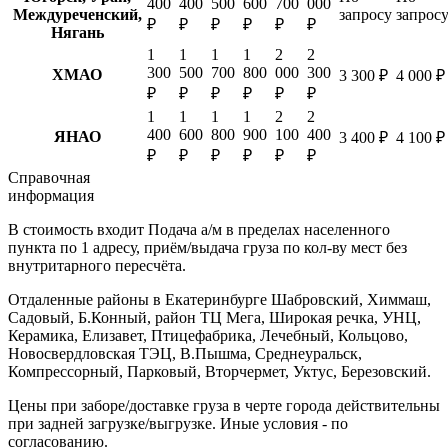
400
400
500
600
700
000
Междуреченский,
запросу
запрос
₽
₽
₽
₽
₽
₽
Нягань
1
1
1
1
2
2
300
500
700
800
000
300
ХМАО
3 300 ₽
4 000 ₽
₽
₽
₽
₽
₽
₽
1
1
1
1
2
2
400
600
800
900
100
400
ЯНАО
3 400 ₽
4 100 ₽
₽
₽
₽
₽
₽
₽
Справочная
информация
В стоимость входит
Подача а/м в пределах населенного
пункта по 1 адресу, приём/выдача груза по кол-ву мест без
внутритарного пересчёта.
Отдаленные районы в Екатеринбурге
Шабровский, Химмаш,
Садовый, Б.Конный, район ТЦ Мега, Широкая речка, УНЦ,
Керамика, Елизавет, Птицефабрика, Лечебный, Кольцово,
Новосвердловская ТЭЦ, В.Пышма, Среднеуральск,
Компрессорный, Парковый, Вторчермет, Уктус, Березовский.
Цены при заборе/доставке груза в черте города действительны
при задней загрузке/выгрузке. Иные условия - по
согласованию.