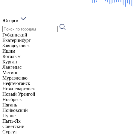
Югорск
Губкинский
Екатеринбург
Заводоуковск
Ишим
Когалым
Курган
Лангепас
Мегион
Муравленко
Нефтеюганск
Нижневартовск
Новый Уренгой
Ноябрьск
Нягань
Пойковский
Пурпе
Пыть-Ях
Советский
Сургут