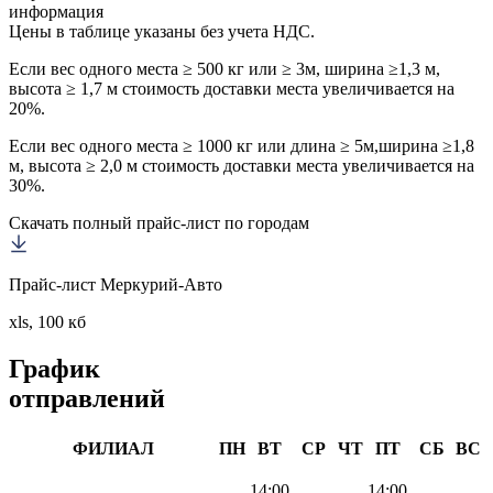
информация
Цены в таблице указаны без учета НДС.
Если вес одного места ≥ 500 кг или ≥ 3м, ширина ≥1,3 м,
высота ≥ 1,7 м стоимость доставки места увеличивается на
20%.
Если вес одного места ≥ 1000 кг или длина ≥ 5м,ширина ≥1,8
м, высота ≥ 2,0 м стоимость доставки места увеличивается на
30%.
Скачать полный прайс-лист по городам
Прайс-лист Меркурий-Авто
xls, 100 кб
График
отправлений
ФИЛИАЛ
ПН
ВТ
СР
ЧТ
ПТ
СБ
ВС
14:00
14:00