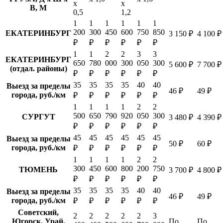
х
х
В, М
0,5
1,2
1
1
1
1
1
1
200
300
450
600
750
850
ЕКАТЕРИНБУРГ
3 150 ₽
4 100 ₽
₽
₽
₽
₽
₽
₽
1
1
2
2
3
3
ЕКАТЕРИНБУРГ
650
780
000
300
050
300
5 600 ₽
7 700 ₽
(отдал. районы)
₽
₽
₽
₽
₽
₽
35
35
35
35
40
40
Выезд за пределы
46 ₽
49 ₽
города, руб./км
₽
₽
₽
₽
₽
₽
1
1
1
1
2
2
500
650
790
920
050
300
СУРГУТ
3 480 ₽
4 390 ₽
₽
₽
₽
₽
₽
₽
45
45
45
45
45
45
Выезд за пределы
50 ₽
60 ₽
города, руб./км
₽
₽
₽
₽
₽
₽
1
1
1
1
2
2
300
450
600
800
200
750
ТЮМЕНЬ
3 700 ₽
4 800 ₽
₽
₽
₽
₽
₽
₽
35
35
35
35
40
40
Выезд за пределы
46 ₽
49 ₽
города, руб./км
₽
₽
₽
₽
₽
₽
Советский,
2
2
2
2
2
3
Югорск, Урай,
По
По