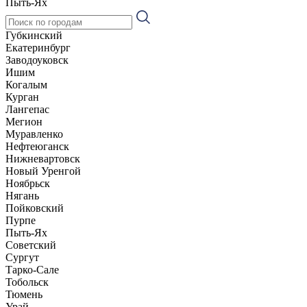
Пыть-Ях
Губкинский
Екатеринбург
Заводоуковск
Ишим
Когалым
Курган
Лангепас
Мегион
Муравленко
Нефтеюганск
Нижневартовск
Новый Уренгой
Ноябрьск
Нягань
Пойковский
Пурпе
Пыть-Ях
Советский
Сургут
Тарко-Сале
Тобольск
Тюмень
Урай