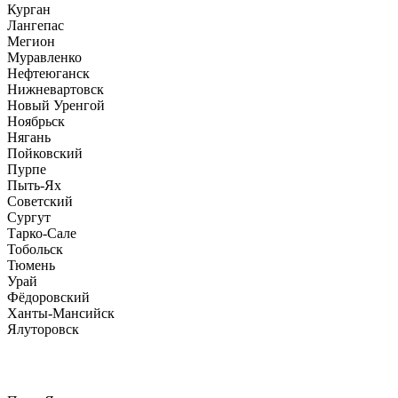
Курган
Лангепас
Мегион
Муравленко
Нефтеюганск
Нижневартовск
Новый Уренгой
Ноябрьск
Нягань
Пойковский
Пурпе
Пыть-Ях
Советский
Сургут
Тарко-Сале
Тобольск
Тюмень
Урай
Фёдоровский
Ханты-Мансийск
Ялуторовск