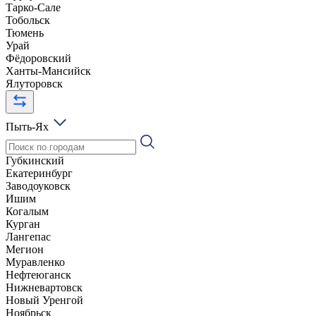
Тарко-Сале
Тобольск
Тюмень
Урай
Фёдоровский
Ханты-Мансийск
Ялуторовск
Пыть-Ях
Губкинский
Екатеринбург
Заводоуковск
Ишим
Когалым
Курган
Лангепас
Мегион
Муравленко
Нефтеюганск
Нижневартовск
Новый Уренгой
Ноябрьск