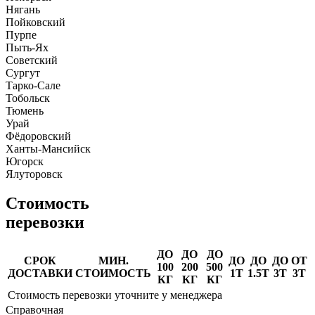
Нягань
Пойковский
Пурпе
Пыть-Ях
Советский
Сургут
Тарко-Сале
Тобольск
Тюмень
Урай
Фёдоровский
Ханты-Мансийск
Югорск
Ялуторовск
Стоимость
перевозки
ДО
ДО
ДО
СРОК
МИН.
ДО
ДО
ДО
ОТ
100
200
500
ДОСТАВКИ
СТОИМОСТЬ
1Т
1.5Т
3Т
3Т
КГ
КГ
КГ
Стоимость перевозки уточните у менеджера
Справочная