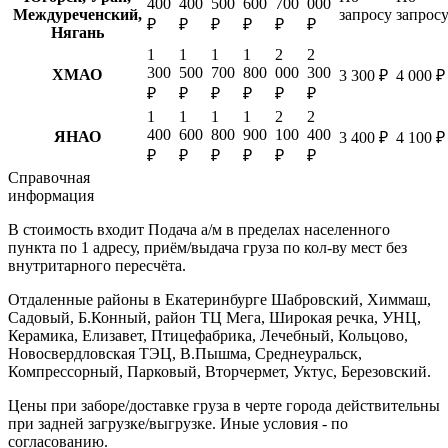
400
400
500
600
700
000
Междуреченский,
запросу
запрос
₽
₽
₽
₽
₽
₽
Нягань
1
1
1
1
2
2
300
500
700
800
000
300
ХМАО
3 300 ₽
4 000 ₽
₽
₽
₽
₽
₽
₽
1
1
1
1
2
2
400
600
800
900
100
400
ЯНАО
3 400 ₽
4 100 ₽
₽
₽
₽
₽
₽
₽
Справочная
информация
В стоимость входит
Подача а/м в пределах населенного
пункта по 1 адресу, приём/выдача груза по кол-ву мест без
внутритарного пересчёта.
Отдаленные районы в Екатеринбурге
Шабровский, Химмаш,
Садовый, Б.Конный, район ТЦ Мега, Широкая речка, УНЦ,
Керамика, Елизавет, Птицефабрика, Лечебный, Кольцово,
Новосвердловская ТЭЦ, В.Пышма, Среднеуральск,
Компрессорный, Парковый, Вторчермет, Уктус, Березовский.
Цены при заборе/доставке груза в черте города действительны
при задней загрузке/выгрузке. Иные условия - по
согласованию.