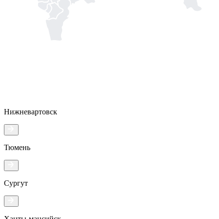
Нижневартовск
Тюмень
Сургут
Ханты-мансийск