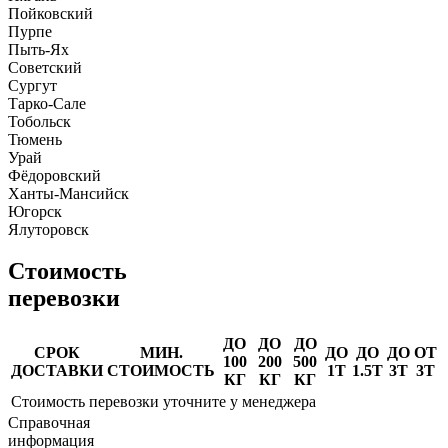
Пойковский
Пурпе
Пыть-Ях
Советский
Сургут
Тарко-Сале
Тобольск
Тюмень
Урай
Фёдоровский
Ханты-Мансийск
Югорск
Ялуторовск
Стоимость
перевозки
ДО
ДО
ДО
СРОК
МИН.
ДО
ДО
ДО
ОТ
100
200
500
ДОСТАВКИ
СТОИМОСТЬ
1Т
1.5Т
3Т
3Т
КГ
КГ
КГ
Стоимость перевозки уточните у менеджера
Справочная
информация