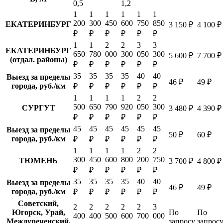
0,5
1,2
1
1
1
1
1
1
200
300
450
600
750
850
ЕКАТЕРИНБУРГ
3 150 ₽
4 100 ₽
₽
₽
₽
₽
₽
₽
1
1
2
2
3
3
ЕКАТЕРИНБУРГ
650
780
000
300
050
300
5 600 ₽
7 700 ₽
(отдал. районы)
₽
₽
₽
₽
₽
₽
35
35
35
35
40
40
Выезд за пределы
46 ₽
49 ₽
города, руб./км
₽
₽
₽
₽
₽
₽
1
1
1
1
2
2
500
650
790
920
050
300
СУРГУТ
3 480 ₽
4 390 ₽
₽
₽
₽
₽
₽
₽
45
45
45
45
45
45
Выезд за пределы
50 ₽
60 ₽
города, руб./км
₽
₽
₽
₽
₽
₽
1
1
1
1
2
2
300
450
600
800
200
750
ТЮМЕНЬ
3 700 ₽
4 800 ₽
₽
₽
₽
₽
₽
₽
35
35
35
35
40
40
Выезд за пределы
46 ₽
49 ₽
города, руб./км
₽
₽
₽
₽
₽
₽
Советский,
2
2
2
2
2
3
Югорск, Урай,
По
По
400
400
500
600
700
000
Междуреченский,
запросу
запрос