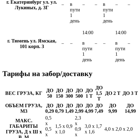
г. Екатеринбург ул. ул.
в
в
−
−
−
−
−
Лукиных, д. 3Г
пути
пути
1
1
день
день
14:00
14:00
г. Тюмень ул. Ямская,
в
в
−
−
−
−
−
101 корп. 3
пути
пути
1
1
день
день
Тарифы
на забор/доставку
ДО
ДО
ДО
ДО
ДО
ДО
ВЕС ГРУЗА, КГ
1,5
ДО 2 Т
ДО 3 Т
50
150
300
500
1 Т
Т
ОБЪЕМ ГРУЗА,
ДО
ДО
ДО
ДО
ДО
ДО
ДО
ДО
М3
0,29
0,79
1,49
2,99
4,99
7,49
9,99
14,99
0,5
2,3
МАКС.
х
х
ГАБАРИТЫ
1,5 х 0,9
3,0 х 1,7
0,5
0,9
4,0 х 2,0 х 2,0
ГРУЗА, Д х Ш х
х 1,0
х 1,6
х
х
В, М