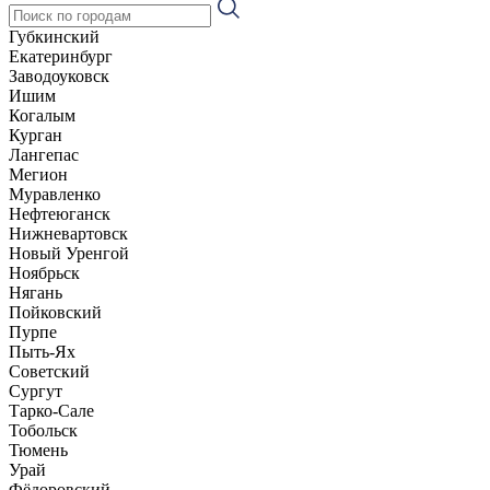
Губкинский
Екатеринбург
Заводоуковск
Ишим
Когалым
Курган
Лангепас
Мегион
Муравленко
Нефтеюганск
Нижневартовск
Новый Уренгой
Ноябрьск
Нягань
Пойковский
Пурпе
Пыть-Ях
Советский
Сургут
Тарко-Сале
Тобольск
Тюмень
Урай
Фёдоровский