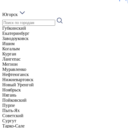
Югорск
Губкинский
Екатеринбург
Заводоуковск
Ишим
Когалым
Курган
Лангепас
Мегион
Муравленко
Нефтеюганск
Нижневартовск
Новый Уренгой
Ноябрьск
Нягань
Пойковский
Пурпе
Пыть-Ях
Советский
Сургут
Тарко-Сале