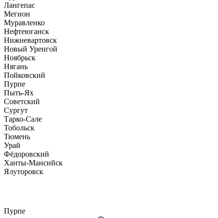
Лангепас
Мегион
Муравленко
Нефтеюганск
Нижневартовск
Новый Уренгой
Ноябрьск
Нягань
Пойковский
Пурпе
Пыть-Ях
Советский
Сургут
Тарко-Сале
Тобольск
Тюмень
Урай
Фёдоровский
Ханты-Мансийск
Ялуторовск
Пурпе