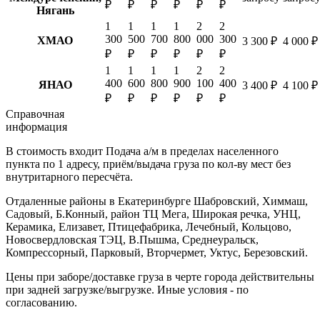
₽
₽
₽
₽
₽
₽
Нягань
1
1
1
1
2
2
300
500
700
800
000
300
ХМАО
3 300 ₽
4 000 ₽
₽
₽
₽
₽
₽
₽
1
1
1
1
2
2
400
600
800
900
100
400
ЯНАО
3 400 ₽
4 100 ₽
₽
₽
₽
₽
₽
₽
Справочная
информация
В стоимость входит
Подача а/м в пределах населенного
пункта по 1 адресу, приём/выдача груза по кол-ву мест без
внутритарного пересчёта.
Отдаленные районы в Екатеринбурге
Шабровский, Химмаш,
Садовый, Б.Конный, район ТЦ Мега, Широкая речка, УНЦ,
Керамика, Елизавет, Птицефабрика, Лечебный, Кольцово,
Новосвердловская ТЭЦ, В.Пышма, Среднеуральск,
Компрессорный, Парковый, Вторчермет, Уктус, Березовский.
Цены при заборе/доставке груза в черте города действительны
при задней загрузке/выгрузке. Иные условия - по
согласованию.