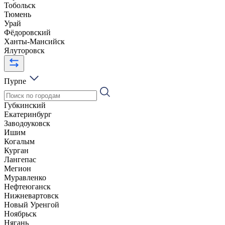
Тобольск
Тюмень
Урай
Фёдоровский
Ханты-Мансийск
Ялуторовск
Пурпе
Губкинский
Екатеринбург
Заводоуковск
Ишим
Когалым
Курган
Лангепас
Мегион
Муравленко
Нефтеюганск
Нижневартовск
Новый Уренгой
Ноябрьск
Нягань