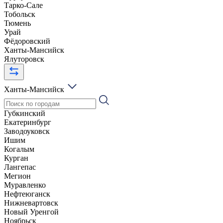
Тарко-Сале
Тобольск
Тюмень
Урай
Фёдоровский
Ханты-Мансийск
Ялуторовск
Ханты-Мансийск
Губкинский
Екатеринбург
Заводоуковск
Ишим
Когалым
Курган
Лангепас
Мегион
Муравленко
Нефтеюганск
Нижневартовск
Новый Уренгой
Ноябрьск