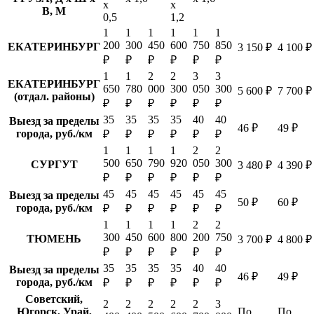
х
х
В, М
0,5
1,2
1
1
1
1
1
1
200
300
450
600
750
850
ЕКАТЕРИНБУРГ
3 150 ₽
4 100 ₽
₽
₽
₽
₽
₽
₽
1
1
2
2
3
3
ЕКАТЕРИНБУРГ
650
780
000
300
050
300
5 600 ₽
7 700 ₽
(отдал. районы)
₽
₽
₽
₽
₽
₽
35
35
35
35
40
40
Выезд за пределы
46 ₽
49 ₽
города, руб./км
₽
₽
₽
₽
₽
₽
1
1
1
1
2
2
500
650
790
920
050
300
СУРГУТ
3 480 ₽
4 390 ₽
₽
₽
₽
₽
₽
₽
45
45
45
45
45
45
Выезд за пределы
50 ₽
60 ₽
города, руб./км
₽
₽
₽
₽
₽
₽
1
1
1
1
2
2
300
450
600
800
200
750
ТЮМЕНЬ
3 700 ₽
4 800 ₽
₽
₽
₽
₽
₽
₽
35
35
35
35
40
40
Выезд за пределы
46 ₽
49 ₽
города, руб./км
₽
₽
₽
₽
₽
₽
Советский,
2
2
2
2
2
3
Югорск, Урай,
По
По