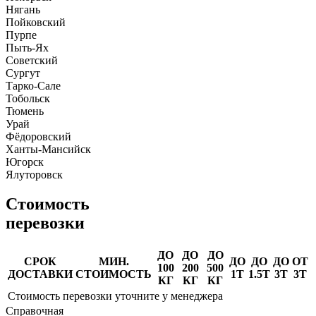
Нягань
Пойковский
Пурпе
Пыть-Ях
Советский
Сургут
Тарко-Сале
Тобольск
Тюмень
Урай
Фёдоровский
Ханты-Мансийск
Югорск
Ялуторовск
Стоимость
перевозки
ДО
ДО
ДО
СРОК
МИН.
ДО
ДО
ДО
ОТ
100
200
500
ДОСТАВКИ
СТОИМОСТЬ
1Т
1.5Т
3Т
3Т
КГ
КГ
КГ
Стоимость перевозки уточните у менеджера
Справочная