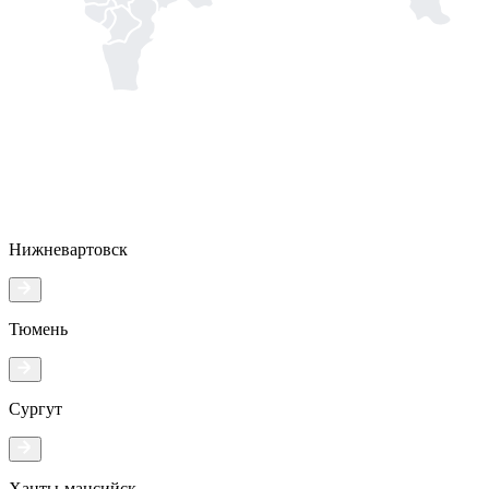
Нижневартовск
Тюмень
Сургут
Ханты-мансийск