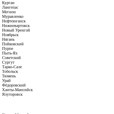
Курган
Лангепас
Мегион
Муравленко
Нефтеюганск
Нижневартовск
Новый Уренгой
Ноябрьск
Нягань
Пойковский
Пурпе
Пыть-Ях
Советский
Сургут
Тарко-Сале
Тобольск
Тюмень
Урай
Фёдоровский
Ханты-Мансийск
Ялуторовск