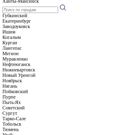
Ханты-Мансийск
Губкинский
Екатеринбург
Заводоуковск
Ишим
Когалым
Курган
Лангепас
Мегион
Муравленко
Нефтеюганск
Нижневартовск
Новый Уренгой
Ноябрьск
Нягань
Пойковский
Пурпе
Пыть-Ях
Советский
Сургут
Тарко-Сале
Тобольск
Тюмень
Урай