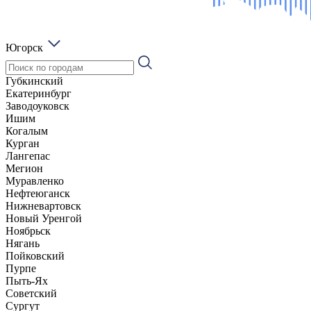
Югорск
Губкинский
Екатеринбург
Заводоуковск
Ишим
Когалым
Курган
Лангепас
Мегион
Муравленко
Нефтеюганск
Нижневартовск
Новый Уренгой
Ноябрьск
Нягань
Пойковский
Пурпе
Пыть-Ях
Советский
Сургут