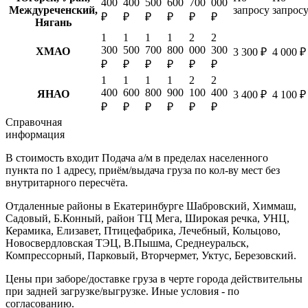
400
400
500
600
700
000
Междуреченский,
запросу
запрос
₽
₽
₽
₽
₽
₽
Нягань
1
1
1
1
2
2
300
500
700
800
000
300
ХМАО
3 300 ₽
4 000 ₽
₽
₽
₽
₽
₽
₽
1
1
1
1
2
2
400
600
800
900
100
400
ЯНАО
3 400 ₽
4 100 ₽
₽
₽
₽
₽
₽
₽
Справочная
информация
В стоимость входит
Подача а/м в пределах населенного
пункта по 1 адресу, приём/выдача груза по кол-ву мест без
внутритарного пересчёта.
Отдаленные районы в Екатеринбурге
Шабровский, Химмаш,
Садовый, Б.Конный, район ТЦ Мега, Широкая речка, УНЦ,
Керамика, Елизавет, Птицефабрика, Лечебный, Кольцово,
Новосвердловская ТЭЦ, В.Пышма, Среднеуральск,
Компрессорный, Парковый, Вторчермет, Уктус, Березовский.
Цены при заборе/доставке груза в черте города действительны
при задней загрузке/выгрузке. Иные условия - по
согласованию.