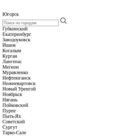
Югорск
Губкинский
Екатеринбург
Заводоуковск
Ишим
Когалым
Курган
Лангепас
Мегион
Муравленко
Нефтеюганск
Нижневартовск
Новый Уренгой
Ноябрьск
Нягань
Пойковский
Пурпе
Пыть-Ях
Советский
Сургут
Тарко-Сале