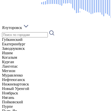
Ялуторовск
Губкинский
Екатеринбург
Заводоуковск
Ишим
Когалым
Курган
Лангепас
Мегион
Муравленко
Нефтеюганск
Нижневартовск
Новый Уренгой
Ноябрьск
Нягань
Пойковский
Пурпе
Пыть-Ях