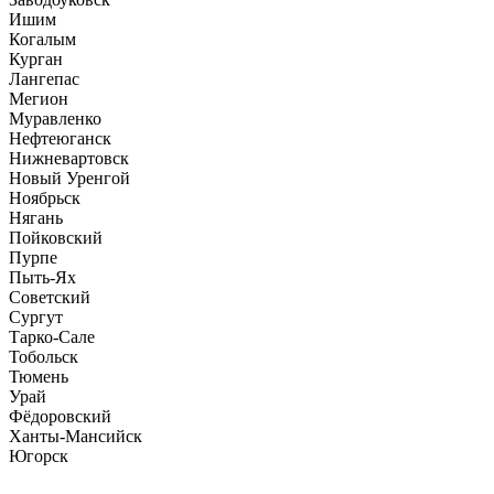
Ишим
Когалым
Курган
Лангепас
Мегион
Муравленко
Нефтеюганск
Нижневартовск
Новый Уренгой
Ноябрьск
Нягань
Пойковский
Пурпе
Пыть-Ях
Советский
Сургут
Тарко-Сале
Тобольск
Тюмень
Урай
Фёдоровский
Ханты-Мансийск
Югорск