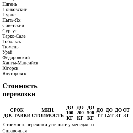
Нягань
Пойковский
Пурпе
Пыть-Ях
Советский
Сургут
Тарко-Сале
Тобольск
Тюмень
Урай
Фёдоровский
Ханты-Мансийск
Югорск
Ялуторовск
Стоимость
перевозки
ДО
ДО
ДО
СРОК
МИН.
ДО
ДО
ДО
ОТ
100
200
500
ДОСТАВКИ
СТОИМОСТЬ
1Т
1.5Т
3Т
3Т
КГ
КГ
КГ
Стоимость перевозки уточните у менеджера
Справочная