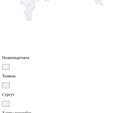
Нижневартовск
Тюмень
Сургут
Ханты-мансийск