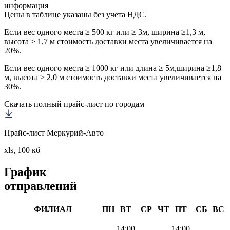
информация
Цены в таблице указаны без учета НДС.
Если вес одного места ≥ 500 кг или ≥ 3м, ширина ≥1,3 м,
высота ≥ 1,7 м стоимость доставки места увеличивается на
20%.
Если вес одного места ≥ 1000 кг или длина ≥ 5м,ширина ≥1,8
м, высота ≥ 2,0 м стоимость доставки места увеличивается на
30%.
Скачать полный прайс-лист по городам
Прайс-лист Меркурий-Авто
xls, 100 кб
График
отправлений
ФИЛИАЛ
ПН
ВТ
СР
ЧТ
ПТ
СБ
ВС
14:00
14:00