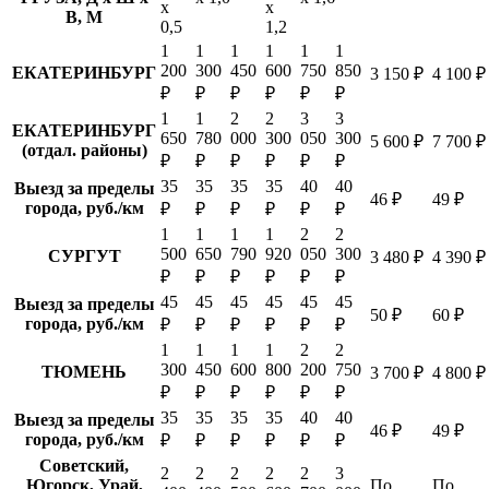
х
х
В, М
0,5
1,2
1
1
1
1
1
1
200
300
450
600
750
850
ЕКАТЕРИНБУРГ
3 150 ₽
4 100 ₽
₽
₽
₽
₽
₽
₽
1
1
2
2
3
3
ЕКАТЕРИНБУРГ
650
780
000
300
050
300
5 600 ₽
7 700 ₽
(отдал. районы)
₽
₽
₽
₽
₽
₽
35
35
35
35
40
40
Выезд за пределы
46 ₽
49 ₽
города, руб./км
₽
₽
₽
₽
₽
₽
1
1
1
1
2
2
500
650
790
920
050
300
СУРГУТ
3 480 ₽
4 390 ₽
₽
₽
₽
₽
₽
₽
45
45
45
45
45
45
Выезд за пределы
50 ₽
60 ₽
города, руб./км
₽
₽
₽
₽
₽
₽
1
1
1
1
2
2
300
450
600
800
200
750
ТЮМЕНЬ
3 700 ₽
4 800 ₽
₽
₽
₽
₽
₽
₽
35
35
35
35
40
40
Выезд за пределы
46 ₽
49 ₽
города, руб./км
₽
₽
₽
₽
₽
₽
Советский,
2
2
2
2
2
3
Югорск, Урай,
По
По