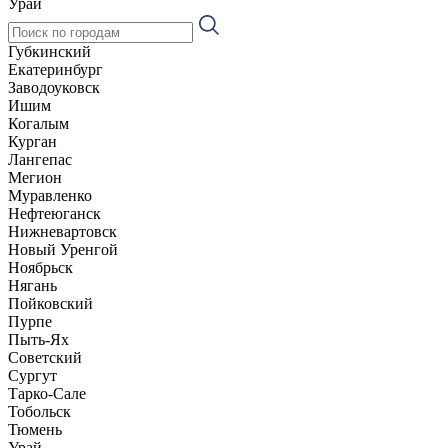
Урай
Губкинский
Екатеринбург
Заводоуковск
Ишим
Когалым
Курган
Лангепас
Мегион
Муравленко
Нефтеюганск
Нижневартовск
Новый Уренгой
Ноябрьск
Нягань
Пойковский
Пурпе
Пыть-Ях
Советский
Сургут
Тарко-Сале
Тобольск
Тюмень
Урай