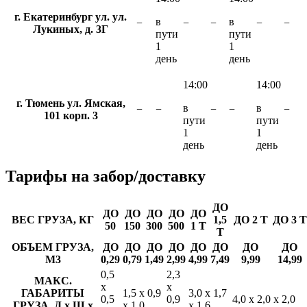
г. Екатеринбург ул. ул.
в
в
−
−
−
−
−
Лукиных, д. 3Г
пути
пути
1
1
день
день
14:00
14:00
г. Тюмень ул. Ямская,
в
в
−
−
−
−
−
101 корп. 3
пути
пути
1
1
день
день
Тарифы
на забор/доставку
ДО
ДО
ДО
ДО
ДО
ДО
ВЕС ГРУЗА, КГ
1,5
ДО 2 Т
ДО 3 Т
50
150
300
500
1 Т
Т
ОБЪЕМ ГРУЗА,
ДО
ДО
ДО
ДО
ДО
ДО
ДО
ДО
М3
0,29
0,79
1,49
2,99
4,99
7,49
9,99
14,99
0,5
2,3
МАКС.
х
х
ГАБАРИТЫ
1,5 х 0,9
3,0 х 1,7
0,5
0,9
4,0 х 2,0 х 2,0
ГРУЗА, Д х Ш х
х 1,0
х 1,6