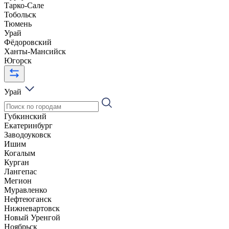
Тарко-Сале
Тобольск
Тюмень
Урай
Фёдоровский
Ханты-Мансийск
Югорск
Урай
Губкинский
Екатеринбург
Заводоуковск
Ишим
Когалым
Курган
Лангепас
Мегион
Муравленко
Нефтеюганск
Нижневартовск
Новый Уренгой
Ноябрьск