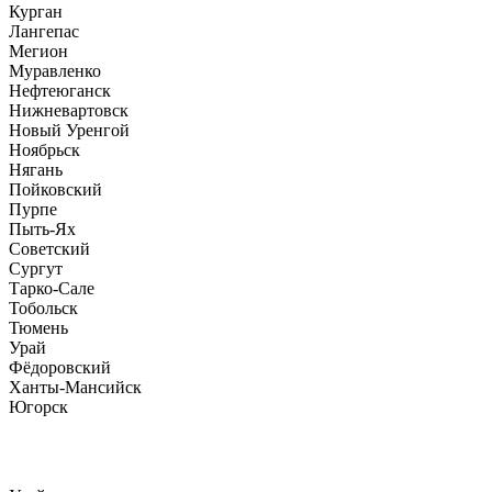
Курган
Лангепас
Мегион
Муравленко
Нефтеюганск
Нижневартовск
Новый Уренгой
Ноябрьск
Нягань
Пойковский
Пурпе
Пыть-Ях
Советский
Сургут
Тарко-Сале
Тобольск
Тюмень
Урай
Фёдоровский
Ханты-Мансийск
Югорск