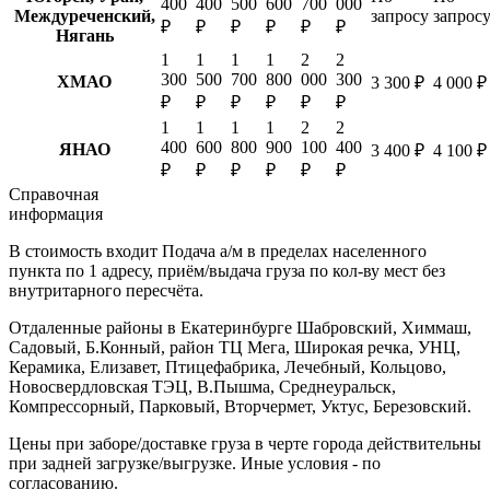
400
400
500
600
700
000
Междуреченский,
запросу
запрос
₽
₽
₽
₽
₽
₽
Нягань
1
1
1
1
2
2
300
500
700
800
000
300
ХМАО
3 300 ₽
4 000 ₽
₽
₽
₽
₽
₽
₽
1
1
1
1
2
2
400
600
800
900
100
400
ЯНАО
3 400 ₽
4 100 ₽
₽
₽
₽
₽
₽
₽
Справочная
информация
В стоимость входит
Подача а/м в пределах населенного
пункта по 1 адресу, приём/выдача груза по кол-ву мест без
внутритарного пересчёта.
Отдаленные районы в Екатеринбурге
Шабровский, Химмаш,
Садовый, Б.Конный, район ТЦ Мега, Широкая речка, УНЦ,
Керамика, Елизавет, Птицефабрика, Лечебный, Кольцово,
Новосвердловская ТЭЦ, В.Пышма, Среднеуральск,
Компрессорный, Парковый, Вторчермет, Уктус, Березовский.
Цены при заборе/доставке груза в черте города действительны
при задней загрузке/выгрузке. Иные условия - по
согласованию.