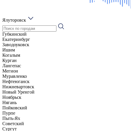
Ялуторовск
Губкинский
Екатеринбург
Заводоуковск
Ишим
Когалым
Курган
Лангепас
Мегион
Муравленко
Нефтеюганск
Нижневартовск
Новый Уренгой
Ноябрьск
Нягань
Пойковский
Пурпе
Пыть-Ях
Советский
Сургут