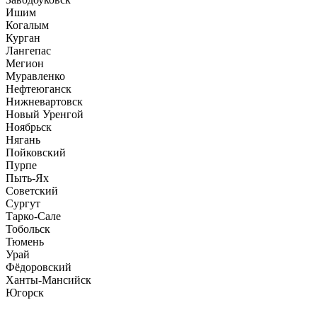
Ишим
Когалым
Курган
Лангепас
Мегион
Муравленко
Нефтеюганск
Нижневартовск
Новый Уренгой
Ноябрьск
Нягань
Пойковский
Пурпе
Пыть-Ях
Советский
Сургут
Тарко-Сале
Тобольск
Тюмень
Урай
Фёдоровский
Ханты-Мансийск
Югорск