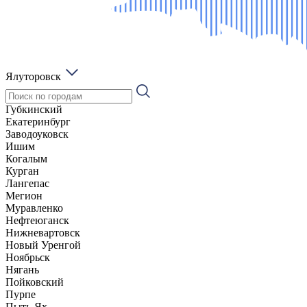
Ялуторовск
Губкинский
Екатеринбург
Заводоуковск
Ишим
Когалым
Курган
Лангепас
Мегион
Муравленко
Нефтеюганск
Нижневартовск
Новый Уренгой
Ноябрьск
Нягань
Пойковский
Пурпе
Пыть-Ях