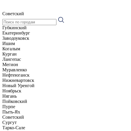
Советский
Губкинский
Екатеринбург
Заводоуковск
Ишим
Когалым
Курган
Лангепас
Мегион
Муравленко
Нефтеюганск
Нижневартовск
Новый Уренгой
Ноябрьск
Нягань
Пойковский
Пурпе
Пыть-Ях
Советский
Сургут
Тарко-Сале