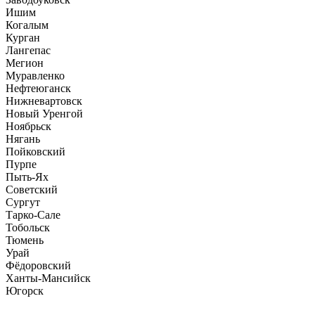
Ишим
Когалым
Курган
Лангепас
Мегион
Муравленко
Нефтеюганск
Нижневартовск
Новый Уренгой
Ноябрьск
Нягань
Пойковский
Пурпе
Пыть-Ях
Советский
Сургут
Тарко-Сале
Тобольск
Тюмень
Урай
Фёдоровский
Ханты-Мансийск
Югорск