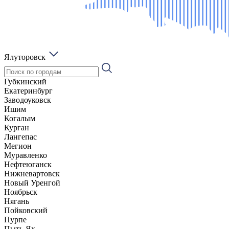
Ялуторовск
Губкинский
Екатеринбург
Заводоуковск
Ишим
Когалым
Курган
Лангепас
Мегион
Муравленко
Нефтеюганск
Нижневартовск
Новый Уренгой
Ноябрьск
Нягань
Пойковский
Пурпе
Пыть-Ях