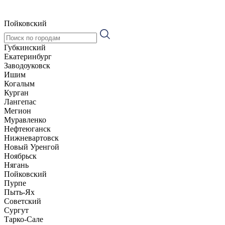
Пойковский
Губкинский
Екатеринбург
Заводоуковск
Ишим
Когалым
Курган
Лангепас
Мегион
Муравленко
Нефтеюганск
Нижневартовск
Новый Уренгой
Ноябрьск
Нягань
Пойковский
Пурпе
Пыть-Ях
Советский
Сургут
Тарко-Сале