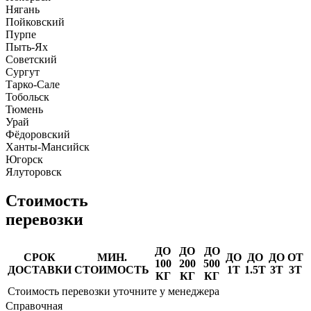
Нягань
Пойковский
Пурпе
Пыть-Ях
Советский
Сургут
Тарко-Сале
Тобольск
Тюмень
Урай
Фёдоровский
Ханты-Мансийск
Югорск
Ялуторовск
Стоимость
перевозки
ДО
ДО
ДО
СРОК
МИН.
ДО
ДО
ДО
ОТ
100
200
500
ДОСТАВКИ
СТОИМОСТЬ
1Т
1.5Т
3Т
3Т
КГ
КГ
КГ
Стоимость перевозки уточните у менеджера
Справочная