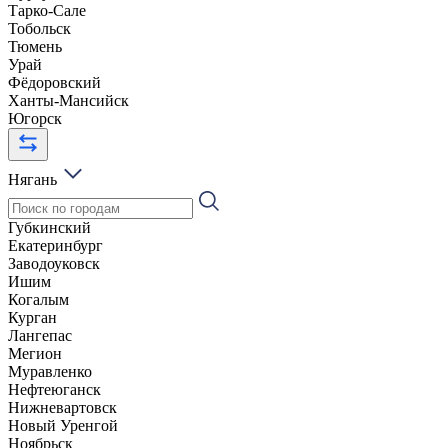
Тарко-Сале
Тобольск
Тюмень
Урай
Фёдоровский
Ханты-Мансийск
Югорск
Нягань
Губкинский
Екатеринбург
Заводоуковск
Ишим
Когалым
Курган
Лангепас
Мегион
Муравленко
Нефтеюганск
Нижневартовск
Новый Уренгой
Ноябрьск