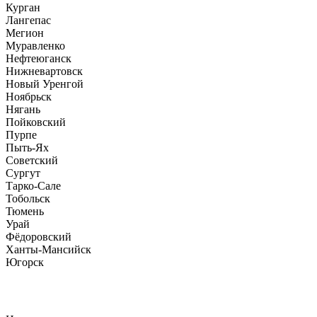
Курган
Лангепас
Мегион
Муравленко
Нефтеюганск
Нижневартовск
Новый Уренгой
Ноябрьск
Нягань
Пойковский
Пурпе
Пыть-Ях
Советский
Сургут
Тарко-Сале
Тобольск
Тюмень
Урай
Фёдоровский
Ханты-Мансийск
Югорск