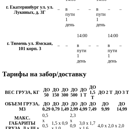
г. Екатеринбург ул. ул.
в
в
−
−
−
−
−
Лукиных, д. 3Г
пути
пути
1
1
день
день
14:00
14:00
г. Тюмень ул. Ямская,
в
в
−
−
−
−
−
101 корп. 3
пути
пути
1
1
день
день
Тарифы
на забор/доставку
ДО
ДО
ДО
ДО
ДО
ДО
ВЕС ГРУЗА, КГ
1,5
ДО 2 Т
ДО 3 Т
50
150
300
500
1 Т
Т
ОБЪЕМ ГРУЗА,
ДО
ДО
ДО
ДО
ДО
ДО
ДО
ДО
М3
0,29
0,79
1,49
2,99
4,99
7,49
9,99
14,99
0,5
2,3
МАКС.
х
х
ГАБАРИТЫ
1,5 х 0,9
3,0 х 1,7
0,5
0,9
4,0 х 2,0 х 2,0
ГРУЗА, Д х Ш х
х 1,0
х 1,6