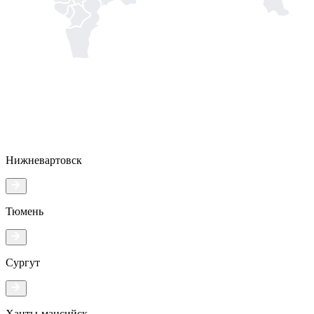
Нижневартовск
Тюмень
Сургут
Ханты-мансийск