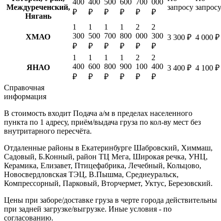
400
400
500
600
700
000
Междуреченский,
запросу
запрос
₽
₽
₽
₽
₽
₽
Нягань
1
1
1
1
2
2
300
500
700
800
000
300
ХМАО
3 300 ₽
4 000 ₽
₽
₽
₽
₽
₽
₽
1
1
1
1
2
2
400
600
800
900
100
400
ЯНАО
3 400 ₽
4 100 ₽
₽
₽
₽
₽
₽
₽
Справочная
информация
В стоимость входит
Подача а/м в пределах населенного
пункта по 1 адресу, приём/выдача груза по кол-ву мест без
внутритарного пересчёта.
Отдаленные районы в Екатеринбурге
Шабровский, Химмаш,
Садовый, Б.Конный, район ТЦ Мега, Широкая речка, УНЦ,
Керамика, Елизавет, Птицефабрика, Лечебный, Кольцово,
Новосвердловская ТЭЦ, В.Пышма, Среднеуральск,
Компрессорный, Парковый, Вторчермет, Уктус, Березовский.
Цены при заборе/доставке груза в черте города действительны
при задней загрузке/выгрузке. Иные условия - по
согласованию.