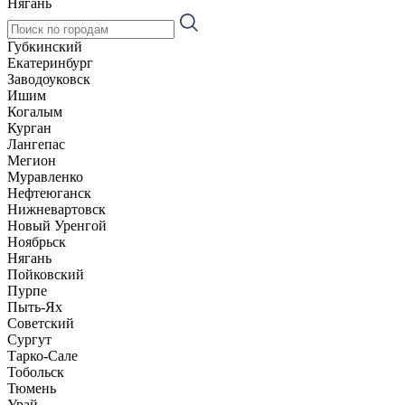
Нягань
Губкинский
Екатеринбург
Заводоуковск
Ишим
Когалым
Курган
Лангепас
Мегион
Муравленко
Нефтеюганск
Нижневартовск
Новый Уренгой
Ноябрьск
Нягань
Пойковский
Пурпе
Пыть-Ях
Советский
Сургут
Тарко-Сале
Тобольск
Тюмень
Урай