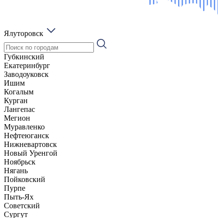
Ялуторовск
Губкинский
Екатеринбург
Заводоуковск
Ишим
Когалым
Курган
Лангепас
Мегион
Муравленко
Нефтеюганск
Нижневартовск
Новый Уренгой
Ноябрьск
Нягань
Пойковский
Пурпе
Пыть-Ях
Советский
Сургут