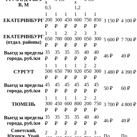
х
х
В, М
0,5
1,2
1
1
1
1
1
1
200
300
450
600
750
850
ЕКАТЕРИНБУРГ
3 150 ₽
4 100 ₽
₽
₽
₽
₽
₽
₽
1
1
2
2
3
3
ЕКАТЕРИНБУРГ
650
780
000
300
050
300
5 600 ₽
7 700 ₽
(отдал. районы)
₽
₽
₽
₽
₽
₽
35
35
35
35
40
40
Выезд за пределы
46 ₽
49 ₽
города, руб./км
₽
₽
₽
₽
₽
₽
1
1
1
1
2
2
500
650
790
920
050
300
СУРГУТ
3 480 ₽
4 390 ₽
₽
₽
₽
₽
₽
₽
45
45
45
45
45
45
Выезд за пределы
50 ₽
60 ₽
города, руб./км
₽
₽
₽
₽
₽
₽
1
1
1
1
2
2
300
450
600
800
200
750
ТЮМЕНЬ
3 700 ₽
4 800 ₽
₽
₽
₽
₽
₽
₽
35
35
35
35
40
40
Выезд за пределы
46 ₽
49 ₽
города, руб./км
₽
₽
₽
₽
₽
₽
Советский,
2
2
2
2
2
3
Югорск, Урай,
По
По