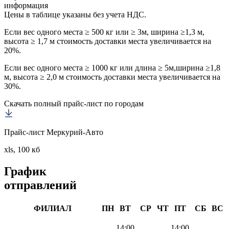
информация
Цены в таблице указаны без учета НДС.
Если вес одного места ≥ 500 кг или ≥ 3м, ширина ≥1,3 м,
высота ≥ 1,7 м стоимость доставки места увеличивается на
20%.
Если вес одного места ≥ 1000 кг или длина ≥ 5м,ширина ≥1,8
м, высота ≥ 2,0 м стоимость доставки места увеличивается на
30%.
Скачать полный прайс-лист по городам
Прайс-лист Меркурий-Авто
xls, 100 кб
График
отправлений
ФИЛИАЛ
ПН
ВТ
СР
ЧТ
ПТ
СБ
ВС
14:00
14:00