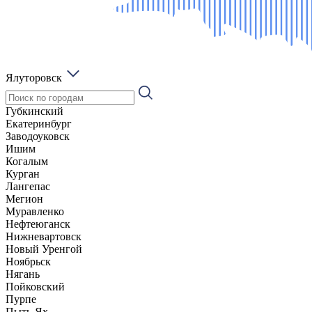
Ялуторовск
Губкинский
Екатеринбург
Заводоуковск
Ишим
Когалым
Курган
Лангепас
Мегион
Муравленко
Нефтеюганск
Нижневартовск
Новый Уренгой
Ноябрьск
Нягань
Пойковский
Пурпе
Пыть-Ях