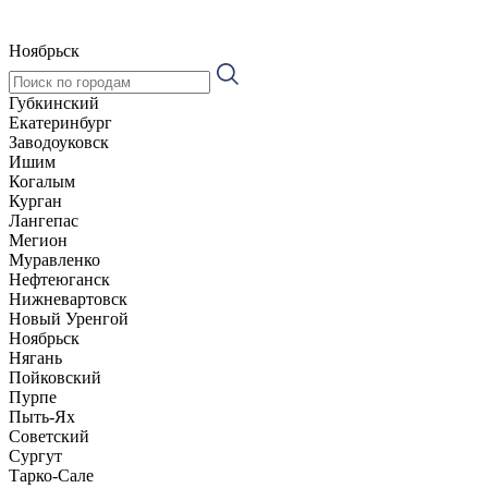
Ноябрьск
Губкинский
Екатеринбург
Заводоуковск
Ишим
Когалым
Курган
Лангепас
Мегион
Муравленко
Нефтеюганск
Нижневартовск
Новый Уренгой
Ноябрьск
Нягань
Пойковский
Пурпе
Пыть-Ях
Советский
Сургут
Тарко-Сале