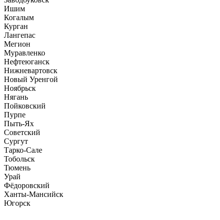
Ишим
Когалым
Курган
Лангепас
Мегион
Муравленко
Нефтеюганск
Нижневартовск
Новый Уренгой
Ноябрьск
Нягань
Пойковский
Пурпе
Пыть-Ях
Советский
Сургут
Тарко-Сале
Тобольск
Тюмень
Урай
Фёдоровский
Ханты-Мансийск
Югорск