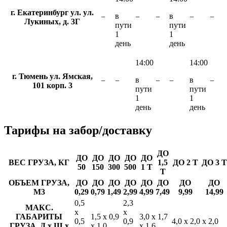
г. Екатеринбург ул. ул.
в
в
−
−
−
−
−
Лукиных, д. 3Г
пути
пути
1
1
день
день
14:00
14:00
г. Тюмень ул. Ямская,
в
в
−
−
−
−
−
101 корп. 3
пути
пути
1
1
день
день
Тарифы
на забор/доставку
ДО
ДО
ДО
ДО
ДО
ДО
ВЕС ГРУЗА, КГ
1,5
ДО 2 Т
ДО 3 Т
50
150
300
500
1 Т
Т
ОБЪЕМ ГРУЗА,
ДО
ДО
ДО
ДО
ДО
ДО
ДО
ДО
М3
0,29
0,79
1,49
2,99
4,99
7,49
9,99
14,99
0,5
2,3
МАКС.
х
х
ГАБАРИТЫ
1,5 х 0,9
3,0 х 1,7
0,5
0,9
4,0 х 2,0 х 2,0
ГРУЗА, Д х Ш х
х 1,0
х 1,6