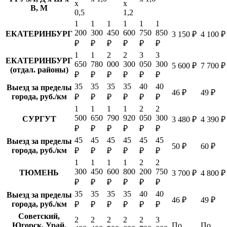
х
х
В, М
0,5
1,2
1
1
1
1
1
1
200
300
450
600
750
850
ЕКАТЕРИНБУРГ
3 150 ₽
4 100 ₽
₽
₽
₽
₽
₽
₽
1
1
2
2
3
3
ЕКАТЕРИНБУРГ
650
780
000
300
050
300
5 600 ₽
7 700 ₽
(отдал. районы)
₽
₽
₽
₽
₽
₽
35
35
35
35
40
40
Выезд за пределы
46 ₽
49 ₽
города, руб./км
₽
₽
₽
₽
₽
₽
1
1
1
1
2
2
500
650
790
920
050
300
СУРГУТ
3 480 ₽
4 390 ₽
₽
₽
₽
₽
₽
₽
45
45
45
45
45
45
Выезд за пределы
50 ₽
60 ₽
города, руб./км
₽
₽
₽
₽
₽
₽
1
1
1
1
2
2
300
450
600
800
200
750
ТЮМЕНЬ
3 700 ₽
4 800 ₽
₽
₽
₽
₽
₽
₽
35
35
35
35
40
40
Выезд за пределы
46 ₽
49 ₽
города, руб./км
₽
₽
₽
₽
₽
₽
Советский,
2
2
2
2
2
3
Югорск, Урай,
По
По