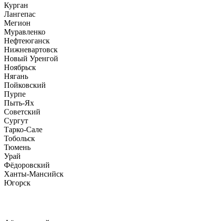
Курган
Лангепас
Мегион
Муравленко
Нефтеюганск
Нижневартовск
Новый Уренгой
Ноябрьск
Нягань
Пойковский
Пурпе
Пыть-Ях
Советский
Сургут
Тарко-Сале
Тобольск
Тюмень
Урай
Фёдоровский
Ханты-Мансийск
Югорск