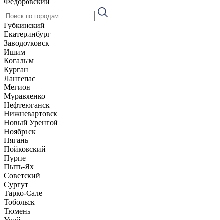
Фёдоровский
Губкинский
Екатеринбург
Заводоуковск
Ишим
Когалым
Курган
Лангепас
Мегион
Муравленко
Нефтеюганск
Нижневартовск
Новый Уренгой
Ноябрьск
Нягань
Пойковский
Пурпе
Пыть-Ях
Советский
Сургут
Тарко-Сале
Тобольск
Тюмень
Урай