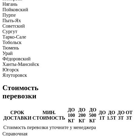
Нягань
Пойковский
Пурпе
Пыть-Ях
Советский
Сургут
Тарко-Сале
Тобольск
Тюмень
Урай
Фёдоровский
Ханты-Мансийск
Югорск
Ялуторовск
Стоимость
перевозки
ДО
ДО
ДО
СРОК
МИН.
ДО
ДО
ДО
ОТ
100
200
500
ДОСТАВКИ
СТОИМОСТЬ
1Т
1.5Т
3Т
3Т
КГ
КГ
КГ
Стоимость перевозки уточните у менеджера
Справочная