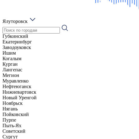
Ялуторовск
Губкинский
Екатеринбург
Заводоуковск
Ишим
Когалым
Курган
Лангепас
Мегион
Муравленко
Нефтеюганск
Нижневартовск
Новый Уренгой
Ноябрьск
Нягань
Пойковский
Пурпе
Пыть-Ях
Советский
Сургут