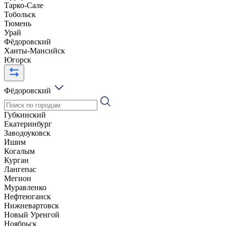
Тарко-Сале
Тобольск
Тюмень
Урай
Фёдоровский
Ханты-Мансийск
Югорск
Фёдоровский
Губкинский
Екатеринбург
Заводоуковск
Ишим
Когалым
Курган
Лангепас
Мегион
Муравленко
Нефтеюганск
Нижневартовск
Новый Уренгой
Ноябрьск