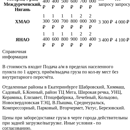
400
400
500
600
700
000
Междуреченский,
запросу
запрос
₽
₽
₽
₽
₽
₽
Нягань
1
1
1
1
2
2
300
500
700
800
000
300
ХМАО
3 300 ₽
4 000 ₽
₽
₽
₽
₽
₽
₽
1
1
1
1
2
2
400
600
800
900
100
400
ЯНАО
3 400 ₽
4 100 ₽
₽
₽
₽
₽
₽
₽
Справочная
информация
В стоимость входит
Подача а/м в пределах населенного
пункта по 1 адресу, приём/выдача груза по кол-ву мест без
внутритарного пересчёта.
Отдаленные районы в Екатеринбурге
Шабровский, Химмаш,
Садовый, Б.Конный, район ТЦ Мега, Широкая речка, УНЦ,
Керамика, Елизавет, Птицефабрика, Лечебный, Кольцово,
Новосвердловская ТЭЦ, В.Пышма, Среднеуральск,
Компрессорный, Парковый, Вторчермет, Уктус, Березовский.
Цены при заборе/доставке груза в черте города действительны
при задней загрузке/выгрузке. Иные условия - по
согласованию.