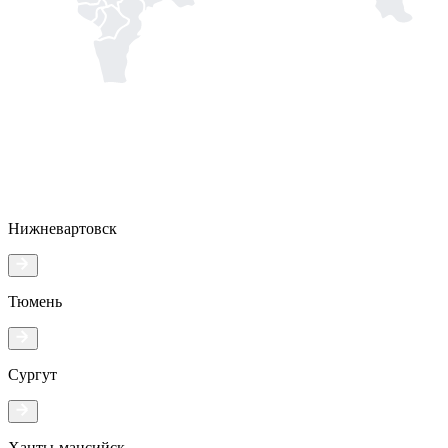
Нижневартовск
Тюмень
Сургут
Ханты-мансийск