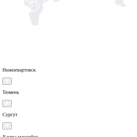
Нижневартовск
Тюмень
Сургут
Ханты-мансийск