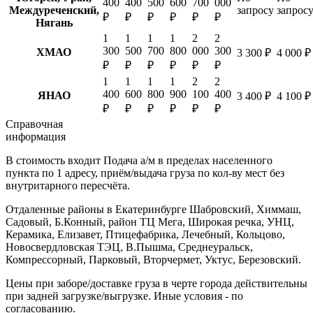
400
400
500
600
700
000
Междуреченский,
запросу
запрос
₽
₽
₽
₽
₽
₽
Нягань
1
1
1
1
2
2
300
500
700
800
000
300
ХМАО
3 300 ₽
4 000 ₽
₽
₽
₽
₽
₽
₽
1
1
1
1
2
2
400
600
800
900
100
400
ЯНАО
3 400 ₽
4 100 ₽
₽
₽
₽
₽
₽
₽
Справочная
информация
В стоимость входит
Подача а/м в пределах населенного
пункта по 1 адресу, приём/выдача груза по кол-ву мест без
внутритарного пересчёта.
Отдаленные районы в Екатеринбурге
Шабровский, Химмаш,
Садовый, Б.Конный, район ТЦ Мега, Широкая речка, УНЦ,
Керамика, Елизавет, Птицефабрика, Лечебный, Кольцово,
Новосвердловская ТЭЦ, В.Пышма, Среднеуральск,
Компрессорный, Парковый, Вторчермет, Уктус, Березовский.
Цены при заборе/доставке груза в черте города действительны
при задней загрузке/выгрузке. Иные условия - по
согласованию.