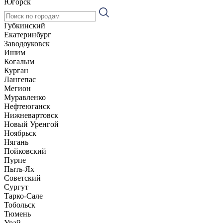
Югорск
Губкинский
Екатеринбург
Заводоуковск
Ишим
Когалым
Курган
Лангепас
Мегион
Муравленко
Нефтеюганск
Нижневартовск
Новый Уренгой
Ноябрьск
Нягань
Пойковский
Пурпе
Пыть-Ях
Советский
Сургут
Тарко-Сале
Тобольск
Тюмень
Урай