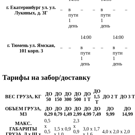
г. Екатеринбург ул. ул.
в
в
−
−
−
−
−
Лукиных, д. 3Г
пути
пути
1
1
день
день
14:00
14:00
г. Тюмень ул. Ямская,
в
в
−
−
−
−
−
101 корп. 3
пути
пути
1
1
день
день
Тарифы
на забор/доставку
ДО
ДО
ДО
ДО
ДО
ДО
ВЕС ГРУЗА, КГ
1,5
ДО 2 Т
ДО 3 Т
50
150
300
500
1 Т
Т
ОБЪЕМ ГРУЗА,
ДО
ДО
ДО
ДО
ДО
ДО
ДО
ДО
М3
0,29
0,79
1,49
2,99
4,99
7,49
9,99
14,99
0,5
2,3
МАКС.
х
х
ГАБАРИТЫ
1,5 х 0,9
3,0 х 1,7
0,5
0,9
4,0 х 2,0 х 2,0
ГРУЗА, Д х Ш х
х 1,0
х 1,6