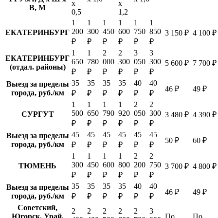
х
х
В, М
0,5
1,2
1
1
1
1
1
1
200
300
450
600
750
850
ЕКАТЕРИНБУРГ
3 150 ₽
4 100 ₽
₽
₽
₽
₽
₽
₽
1
1
2
2
3
3
ЕКАТЕРИНБУРГ
650
780
000
300
050
300
5 600 ₽
7 700 ₽
(отдал. районы)
₽
₽
₽
₽
₽
₽
35
35
35
35
40
40
Выезд за пределы
46 ₽
49 ₽
города, руб./км
₽
₽
₽
₽
₽
₽
1
1
1
1
2
2
500
650
790
920
050
300
СУРГУТ
3 480 ₽
4 390 ₽
₽
₽
₽
₽
₽
₽
45
45
45
45
45
45
Выезд за пределы
50 ₽
60 ₽
города, руб./км
₽
₽
₽
₽
₽
₽
1
1
1
1
2
2
300
450
600
800
200
750
ТЮМЕНЬ
3 700 ₽
4 800 ₽
₽
₽
₽
₽
₽
₽
35
35
35
35
40
40
Выезд за пределы
46 ₽
49 ₽
города, руб./км
₽
₽
₽
₽
₽
₽
Советский,
2
2
2
2
2
3
Югорск, Урай,
По
По