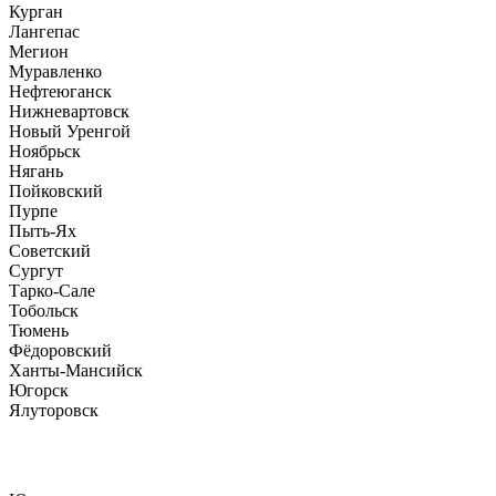
Курган
Лангепас
Мегион
Муравленко
Нефтеюганск
Нижневартовск
Новый Уренгой
Ноябрьск
Нягань
Пойковский
Пурпе
Пыть-Ях
Советский
Сургут
Тарко-Сале
Тобольск
Тюмень
Фёдоровский
Ханты-Мансийск
Югорск
Ялуторовск