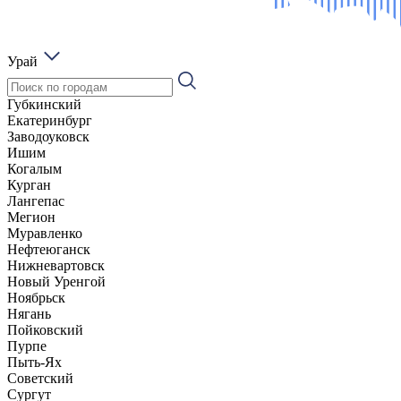
Урай
Губкинский
Екатеринбург
Заводоуковск
Ишим
Когалым
Курган
Лангепас
Мегион
Муравленко
Нефтеюганск
Нижневартовск
Новый Уренгой
Ноябрьск
Нягань
Пойковский
Пурпе
Пыть-Ях
Советский
Сургут