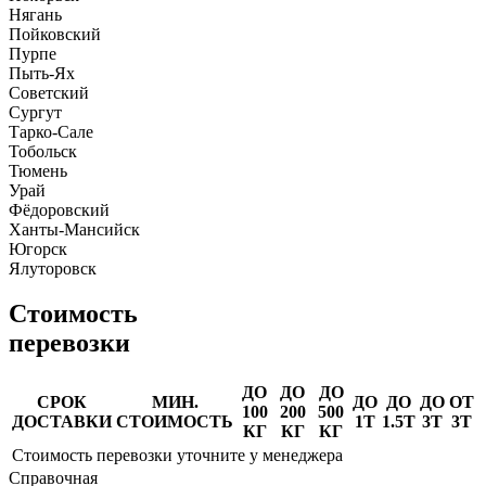
Нягань
Пойковский
Пурпе
Пыть-Ях
Советский
Сургут
Тарко-Сале
Тобольск
Тюмень
Урай
Фёдоровский
Ханты-Мансийск
Югорск
Ялуторовск
Стоимость
перевозки
ДО
ДО
ДО
СРОК
МИН.
ДО
ДО
ДО
ОТ
100
200
500
ДОСТАВКИ
СТОИМОСТЬ
1Т
1.5Т
3Т
3Т
КГ
КГ
КГ
Стоимость перевозки уточните у менеджера
Справочная