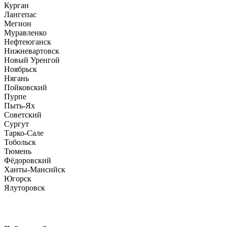
Курган
Лангепас
Мегион
Муравленко
Нефтеюганск
Нижневартовск
Новый Уренгой
Ноябрьск
Нягань
Пойковский
Пурпе
Пыть-Ях
Советский
Сургут
Тарко-Сале
Тобольск
Тюмень
Фёдоровский
Ханты-Мансийск
Югорск
Ялуторовск