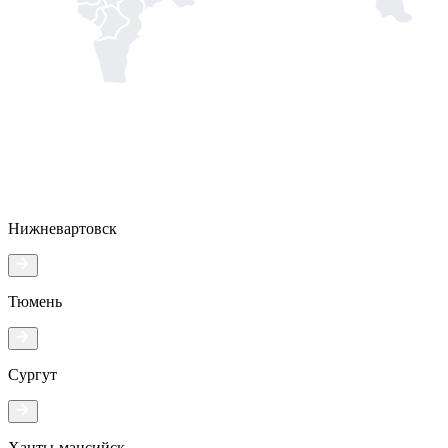
Нижневартовск
Тюмень
Сургут
Ханты-мансийск