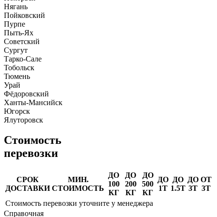
Нягань
Пойковский
Пурпе
Пыть-Ях
Советский
Сургут
Тарко-Сале
Тобольск
Тюмень
Урай
Фёдоровский
Ханты-Мансийск
Югорск
Ялуторовск
Стоимость
перевозки
ДО
ДО
ДО
СРОК
МИН.
ДО
ДО
ДО
ОТ
100
200
500
ДОСТАВКИ
СТОИМОСТЬ
1Т
1.5Т
3Т
3Т
КГ
КГ
КГ
Стоимость перевозки уточните у менеджера
Справочная