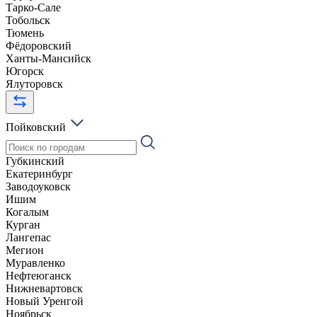
Тарко-Сале
Тобольск
Тюмень
Фёдоровский
Ханты-Мансийск
Югорск
Ялуторовск
Пойковский
Губкинский
Екатеринбург
Заводоуковск
Ишим
Когалым
Курган
Лангепас
Мегион
Муравленко
Нефтеюганск
Нижневартовск
Новый Уренгой
Ноябрьск