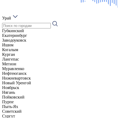
Урай
Губкинский
Екатеринбург
Заводоуковск
Ишим
Когалым
Курган
Лангепас
Мегион
Муравленко
Нефтеюганск
Нижневартовск
Новый Уренгой
Ноябрьск
Нягань
Пойковский
Пурпе
Пыть-Ях
Советский
Сургут