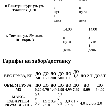
г. Екатеринбург ул. ул.
в
в
−
−
−
−
−
Лукиных, д. 3Г
пути
пути
1
1
день
день
14:00
14:00
г. Тюмень ул. Ямская,
в
в
−
−
−
−
−
101 корп. 3
пути
пути
1
1
день
день
Тарифы
на забор/доставку
ДО
ДО
ДО
ДО
ДО
ДО
ВЕС ГРУЗА, КГ
1,5
ДО 2 Т
ДО 3 Т
50
150
300
500
1 Т
Т
ОБЪЕМ ГРУЗА,
ДО
ДО
ДО
ДО
ДО
ДО
ДО
ДО
М3
0,29
0,79
1,49
2,99
4,99
7,49
9,99
14,99
0,5
2,3
МАКС.
х
х
ГАБАРИТЫ
1,5 х 0,9
3,0 х 1,7
0,5
0,9
4,0 х 2,0 х 2,0
ГРУЗА, Д х Ш х
х 1,0
х 1,6