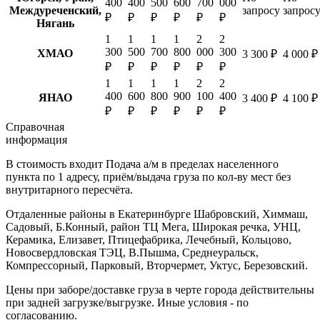
400
400
500
600
700
000
Междуреченский,
запросу
запрос
₽
₽
₽
₽
₽
₽
Нягань
1
1
1
1
2
2
300
500
700
800
000
300
ХМАО
3 300 ₽
4 000 ₽
₽
₽
₽
₽
₽
₽
1
1
1
1
2
2
400
600
800
900
100
400
ЯНАО
3 400 ₽
4 100 ₽
₽
₽
₽
₽
₽
₽
Справочная
информация
В стоимость входит
Подача а/м в пределах населенного
пункта по 1 адресу, приём/выдача груза по кол-ву мест без
внутритарного пересчёта.
Отдаленные районы в Екатеринбурге
Шабровский, Химмаш,
Садовый, Б.Конный, район ТЦ Мега, Широкая речка, УНЦ,
Керамика, Елизавет, Птицефабрика, Лечебный, Кольцово,
Новосвердловская ТЭЦ, В.Пышма, Среднеуральск,
Компрессорный, Парковый, Вторчермет, Уктус, Березовский.
Цены при заборе/доставке груза в черте города действительны
при задней загрузке/выгрузке. Иные условия - по
согласованию.