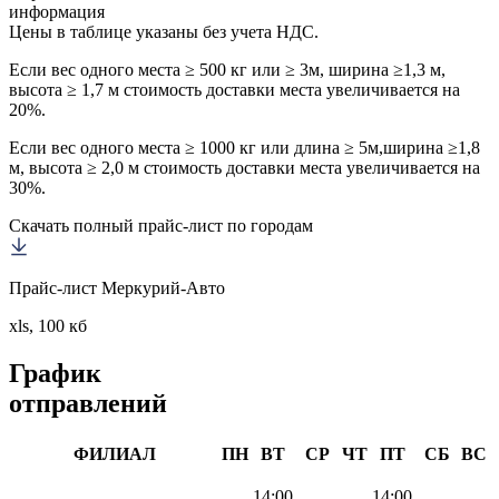
информация
Цены в таблице указаны без учета НДС.
Если вес одного места ≥ 500 кг или ≥ 3м, ширина ≥1,3 м,
высота ≥ 1,7 м стоимость доставки места увеличивается на
20%.
Если вес одного места ≥ 1000 кг или длина ≥ 5м,ширина ≥1,8
м, высота ≥ 2,0 м стоимость доставки места увеличивается на
30%.
Скачать полный прайс-лист по городам
Прайс-лист Меркурий-Авто
xls, 100 кб
График
отправлений
ФИЛИАЛ
ПН
ВТ
СР
ЧТ
ПТ
СБ
ВС
14:00
14:00