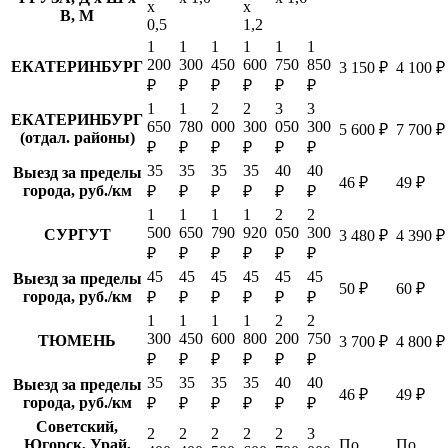
х
х
В, М
0,5
1,2
1
1
1
1
1
1
200
300
450
600
750
850
ЕКАТЕРИНБУРГ
3 150 ₽
4 100 ₽
₽
₽
₽
₽
₽
₽
1
1
2
2
3
3
ЕКАТЕРИНБУРГ
650
780
000
300
050
300
5 600 ₽
7 700 ₽
(отдал. районы)
₽
₽
₽
₽
₽
₽
35
35
35
35
40
40
Выезд за пределы
46 ₽
49 ₽
города, руб./км
₽
₽
₽
₽
₽
₽
1
1
1
1
2
2
500
650
790
920
050
300
СУРГУТ
3 480 ₽
4 390 ₽
₽
₽
₽
₽
₽
₽
45
45
45
45
45
45
Выезд за пределы
50 ₽
60 ₽
города, руб./км
₽
₽
₽
₽
₽
₽
1
1
1
1
2
2
300
450
600
800
200
750
ТЮМЕНЬ
3 700 ₽
4 800 ₽
₽
₽
₽
₽
₽
₽
35
35
35
35
40
40
Выезд за пределы
46 ₽
49 ₽
города, руб./км
₽
₽
₽
₽
₽
₽
Советский,
2
2
2
2
2
3
Югорск, Урай,
По
По