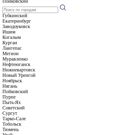
Пойковский
Губкинский
Екатеринбург
Заводоуковск
Ишим
Когалым
Курган
Лангепас
Мегион
Муравленко
Нефтеюганск
Нижневартовск
Новый Уренгой
Ноябрьск
Нягань
Пойковский
Пурпе
Пыть-Ях
Советский
Сургут
Тарко-Сале
Тобольск
Тюмень
Урай