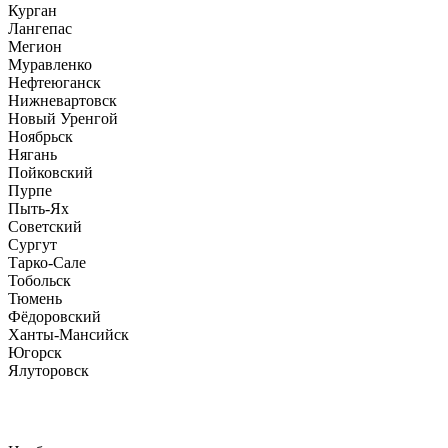
Курган
Лангепас
Мегион
Муравленко
Нефтеюганск
Нижневартовск
Новый Уренгой
Ноябрьск
Нягань
Пойковский
Пурпе
Пыть-Ях
Советский
Сургут
Тарко-Сале
Тобольск
Тюмень
Фёдоровский
Ханты-Мансийск
Югорск
Ялуторовск