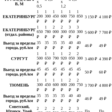
х
х
В, М
0,5
1,2
1
1
1
1
1
1
200
300
450
600
750
850
ЕКАТЕРИНБУРГ
3 150 ₽
4 100 ₽
₽
₽
₽
₽
₽
₽
1
1
2
2
3
3
ЕКАТЕРИНБУРГ
650
780
000
300
050
300
5 600 ₽
7 700 ₽
(отдал. районы)
₽
₽
₽
₽
₽
₽
35
35
35
35
40
40
Выезд за пределы
46 ₽
49 ₽
города, руб./км
₽
₽
₽
₽
₽
₽
1
1
1
1
2
2
500
650
790
920
050
300
СУРГУТ
3 480 ₽
4 390 ₽
₽
₽
₽
₽
₽
₽
45
45
45
45
45
45
Выезд за пределы
50 ₽
60 ₽
города, руб./км
₽
₽
₽
₽
₽
₽
1
1
1
1
2
2
300
450
600
800
200
750
ТЮМЕНЬ
3 700 ₽
4 800 ₽
₽
₽
₽
₽
₽
₽
35
35
35
35
40
40
Выезд за пределы
46 ₽
49 ₽
города, руб./км
₽
₽
₽
₽
₽
₽
Советский,
2
2
2
2
2
3
Югорск, Урай,
По
По