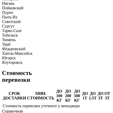
Нягань
Пойковский
Пурпе
Пыть-Ях
Советский
Сургут
Тарко-Сале
Тобольск
Тюмень
Урай
Фёдоровский
Ханты-Мансийск
Югорск
Ялуторовск
Стоимость
перевозки
ДО
ДО
ДО
СРОК
МИН.
ДО
ДО
ДО
ОТ
100
200
500
ДОСТАВКИ
СТОИМОСТЬ
1Т
1.5Т
3Т
3Т
КГ
КГ
КГ
Стоимость перевозки уточните у менеджера
Справочная