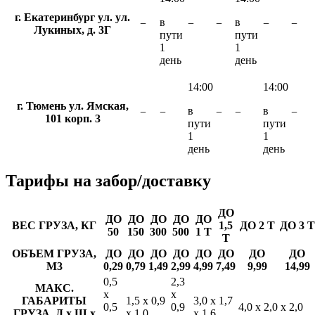
г. Екатеринбург ул. ул.
в
в
−
−
−
−
−
Лукиных, д. 3Г
пути
пути
1
1
день
день
14:00
14:00
г. Тюмень ул. Ямская,
в
в
−
−
−
−
−
101 корп. 3
пути
пути
1
1
день
день
Тарифы
на забор/доставку
ДО
ДО
ДО
ДО
ДО
ДО
ВЕС ГРУЗА, КГ
1,5
ДО 2 Т
ДО 3 Т
50
150
300
500
1 Т
Т
ОБЪЕМ ГРУЗА,
ДО
ДО
ДО
ДО
ДО
ДО
ДО
ДО
М3
0,29
0,79
1,49
2,99
4,99
7,49
9,99
14,99
0,5
2,3
МАКС.
х
х
ГАБАРИТЫ
1,5 х 0,9
3,0 х 1,7
0,5
0,9
4,0 х 2,0 х 2,0
ГРУЗА, Д х Ш х
х 1,0
х 1,6