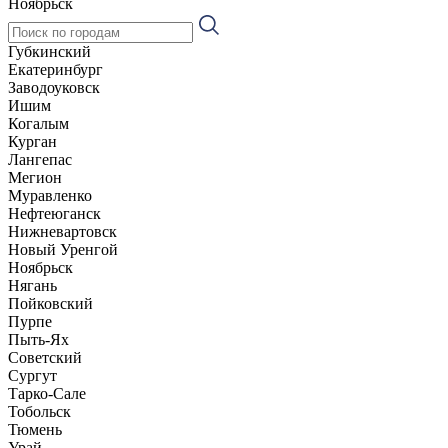
Ноябрьск
Губкинский
Екатеринбург
Заводоуковск
Ишим
Когалым
Курган
Лангепас
Мегион
Муравленко
Нефтеюганск
Нижневартовск
Новый Уренгой
Ноябрьск
Нягань
Пойковский
Пурпе
Пыть-Ях
Советский
Сургут
Тарко-Сале
Тобольск
Тюмень
Урай