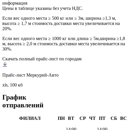
информация
Цены в таблице указаны без учета НДС.
Если вес одного места ≥ 500 кг или ≥ 3м, ширина ≥1,3 м,
высота ≥ 1,7 м стоимость доставки места увеличивается на
20%.
Если вес одного места ≥ 1000 кг или длина ≥ 5м,ширина ≥1,8
м, высота ≥ 2,0 м стоимость доставки места увеличивается на
30%.
Скачать полный прайс-лист по городам
Прайс-лист Меркурий-Авто
xls, 100 кб
График
отправлений
ФИЛИАЛ
ПН
ВТ
СР
ЧТ
ПТ
СБ
ВС
14:00
14:00