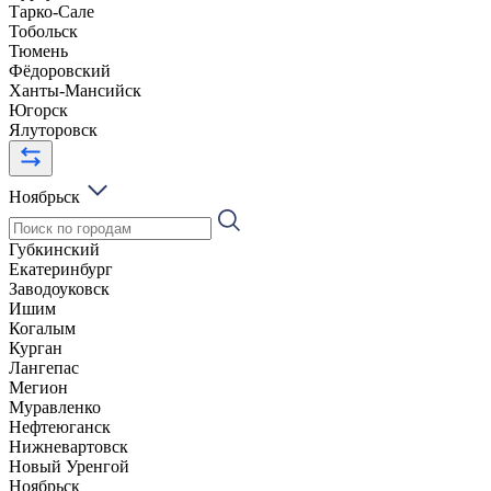
Тарко-Сале
Тобольск
Тюмень
Фёдоровский
Ханты-Мансийск
Югорск
Ялуторовск
Ноябрьск
Губкинский
Екатеринбург
Заводоуковск
Ишим
Когалым
Курган
Лангепас
Мегион
Муравленко
Нефтеюганск
Нижневартовск
Новый Уренгой
Ноябрьск