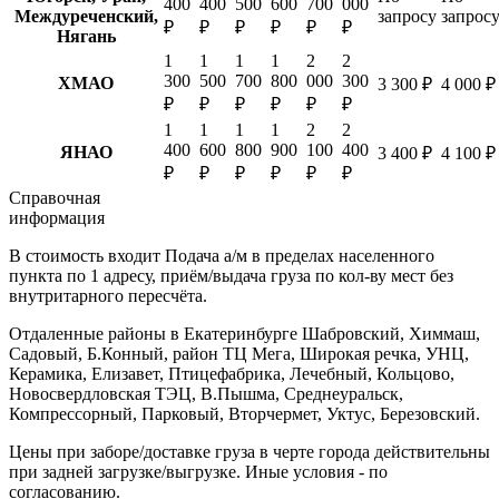
400
400
500
600
700
000
Междуреченский,
запросу
запрос
₽
₽
₽
₽
₽
₽
Нягань
1
1
1
1
2
2
300
500
700
800
000
300
ХМАО
3 300 ₽
4 000 ₽
₽
₽
₽
₽
₽
₽
1
1
1
1
2
2
400
600
800
900
100
400
ЯНАО
3 400 ₽
4 100 ₽
₽
₽
₽
₽
₽
₽
Справочная
информация
В стоимость входит
Подача а/м в пределах населенного
пункта по 1 адресу, приём/выдача груза по кол-ву мест без
внутритарного пересчёта.
Отдаленные районы в Екатеринбурге
Шабровский, Химмаш,
Садовый, Б.Конный, район ТЦ Мега, Широкая речка, УНЦ,
Керамика, Елизавет, Птицефабрика, Лечебный, Кольцово,
Новосвердловская ТЭЦ, В.Пышма, Среднеуральск,
Компрессорный, Парковый, Вторчермет, Уктус, Березовский.
Цены при заборе/доставке груза в черте города действительны
при задней загрузке/выгрузке. Иные условия - по
согласованию.