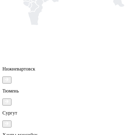
Нижневартовск
Тюмень
Сургут
Ханты-мансийск