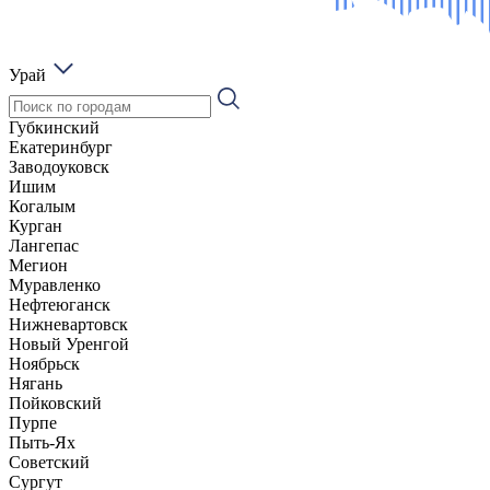
Урай
Губкинский
Екатеринбург
Заводоуковск
Ишим
Когалым
Курган
Лангепас
Мегион
Муравленко
Нефтеюганск
Нижневартовск
Новый Уренгой
Ноябрьск
Нягань
Пойковский
Пурпе
Пыть-Ях
Советский
Сургут