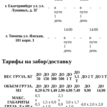
г. Екатеринбург ул. ул.
в
в
−
−
−
−
−
Лукиных, д. 3Г
пути
пути
1
1
день
день
14:00
14:00
г. Тюмень ул. Ямская,
в
в
−
−
−
−
−
101 корп. 3
пути
пути
1
1
день
день
Тарифы
на забор/доставку
ДО
ДО
ДО
ДО
ДО
ДО
ВЕС ГРУЗА, КГ
1,5
ДО 2 Т
ДО 3 Т
50
150
300
500
1 Т
Т
ОБЪЕМ ГРУЗА,
ДО
ДО
ДО
ДО
ДО
ДО
ДО
ДО
М3
0,29
0,79
1,49
2,99
4,99
7,49
9,99
14,99
0,5
2,3
МАКС.
х
х
ГАБАРИТЫ
1,5 х 0,9
3,0 х 1,7
0,5
0,9
4,0 х 2,0 х 2,0
ГРУЗА, Д х Ш х
х 1,0
х 1,6