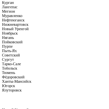
Курган
Лангепас
Мегион
Муравленко
Нефтеюганск
Нижневартовск
Новый Уренгой
Ноябрьск
Нягань
Пойковский
Пурпе
Пыть-Ях
Советский
Сургут
Тарко-Сале
Тобольск
Тюмень
Фёдоровский
Ханты-Мансийск
Югорск
Ялуторовск