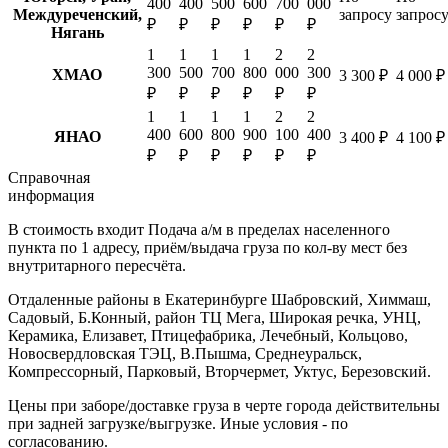
400
400
500
600
700
000
Междуреченский,
запросу
запрос
₽
₽
₽
₽
₽
₽
Нягань
1
1
1
1
2
2
300
500
700
800
000
300
ХМАО
3 300 ₽
4 000 ₽
₽
₽
₽
₽
₽
₽
1
1
1
1
2
2
400
600
800
900
100
400
ЯНАО
3 400 ₽
4 100 ₽
₽
₽
₽
₽
₽
₽
Справочная
информация
В стоимость входит
Подача а/м в пределах населенного
пункта по 1 адресу, приём/выдача груза по кол-ву мест без
внутритарного пересчёта.
Отдаленные районы в Екатеринбурге
Шабровский, Химмаш,
Садовый, Б.Конный, район ТЦ Мега, Широкая речка, УНЦ,
Керамика, Елизавет, Птицефабрика, Лечебный, Кольцово,
Новосвердловская ТЭЦ, В.Пышма, Среднеуральск,
Компрессорный, Парковый, Вторчермет, Уктус, Березовский.
Цены при заборе/доставке груза в черте города действительны
при задней загрузке/выгрузке. Иные условия - по
согласованию.