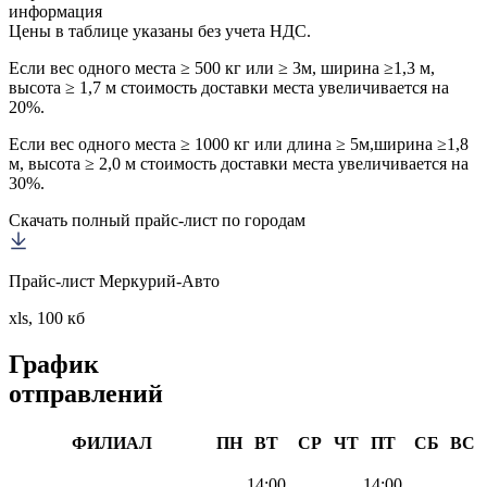
информация
Цены в таблице указаны без учета НДС.
Если вес одного места ≥ 500 кг или ≥ 3м, ширина ≥1,3 м,
высота ≥ 1,7 м стоимость доставки места увеличивается на
20%.
Если вес одного места ≥ 1000 кг или длина ≥ 5м,ширина ≥1,8
м, высота ≥ 2,0 м стоимость доставки места увеличивается на
30%.
Скачать полный прайс-лист по городам
Прайс-лист Меркурий-Авто
xls, 100 кб
График
отправлений
ФИЛИАЛ
ПН
ВТ
СР
ЧТ
ПТ
СБ
ВС
14:00
14:00