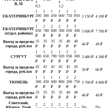
х
х
В, М
0,5
1,2
1
1
1
1
1
1
200
300
450
600
750
850
ЕКАТЕРИНБУРГ
3 150 ₽
4 100 ₽
₽
₽
₽
₽
₽
₽
1
1
2
2
3
3
ЕКАТЕРИНБУРГ
650
780
000
300
050
300
5 600 ₽
7 700 ₽
(отдал. районы)
₽
₽
₽
₽
₽
₽
35
35
35
35
40
40
Выезд за пределы
46 ₽
49 ₽
города, руб./км
₽
₽
₽
₽
₽
₽
1
1
1
1
2
2
500
650
790
920
050
300
СУРГУТ
3 480 ₽
4 390 ₽
₽
₽
₽
₽
₽
₽
45
45
45
45
45
45
Выезд за пределы
50 ₽
60 ₽
города, руб./км
₽
₽
₽
₽
₽
₽
1
1
1
1
2
2
300
450
600
800
200
750
ТЮМЕНЬ
3 700 ₽
4 800 ₽
₽
₽
₽
₽
₽
₽
35
35
35
35
40
40
Выезд за пределы
46 ₽
49 ₽
города, руб./км
₽
₽
₽
₽
₽
₽
Советский,
2
2
2
2
2
3
Югорск, Урай,
По
По