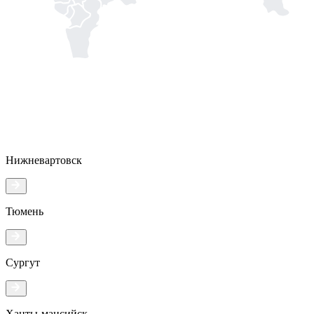
Нижневартовск
Тюмень
Сургут
Ханты-мансийск