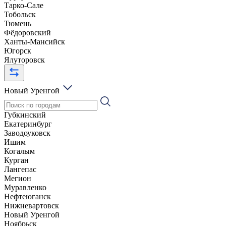
Тарко-Сале
Тобольск
Тюмень
Фёдоровский
Ханты-Мансийск
Югорск
Ялуторовск
Новый Уренгой
Губкинский
Екатеринбург
Заводоуковск
Ишим
Когалым
Курган
Лангепас
Мегион
Муравленко
Нефтеюганск
Нижневартовск
Новый Уренгой
Ноябрьск