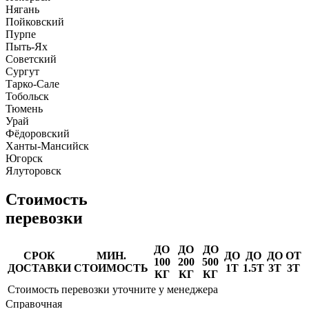
Нягань
Пойковский
Пурпе
Пыть-Ях
Советский
Сургут
Тарко-Сале
Тобольск
Тюмень
Урай
Фёдоровский
Ханты-Мансийск
Югорск
Ялуторовск
Стоимость
перевозки
ДО
ДО
ДО
СРОК
МИН.
ДО
ДО
ДО
ОТ
100
200
500
ДОСТАВКИ
СТОИМОСТЬ
1Т
1.5Т
3Т
3Т
КГ
КГ
КГ
Стоимость перевозки уточните у менеджера
Справочная