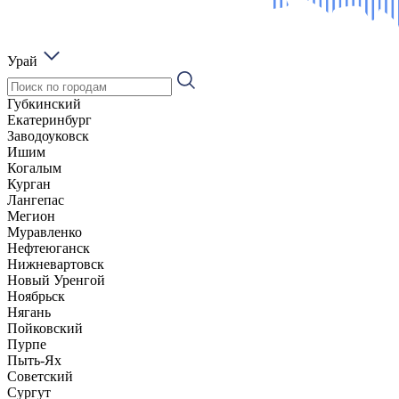
Урай
Губкинский
Екатеринбург
Заводоуковск
Ишим
Когалым
Курган
Лангепас
Мегион
Муравленко
Нефтеюганск
Нижневартовск
Новый Уренгой
Ноябрьск
Нягань
Пойковский
Пурпе
Пыть-Ях
Советский
Сургут