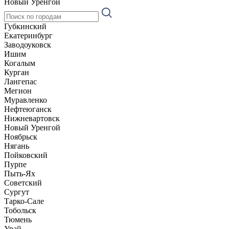
Новый Уренгой
Губкинский
Екатеринбург
Заводоуковск
Ишим
Когалым
Курган
Лангепас
Мегион
Муравленко
Нефтеюганск
Нижневартовск
Новый Уренгой
Ноябрьск
Нягань
Пойковский
Пурпе
Пыть-Ях
Советский
Сургут
Тарко-Сале
Тобольск
Тюмень
Урай