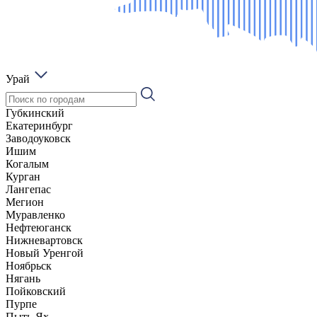
Урай
Губкинский
Екатеринбург
Заводоуковск
Ишим
Когалым
Курган
Лангепас
Мегион
Муравленко
Нефтеюганск
Нижневартовск
Новый Уренгой
Ноябрьск
Нягань
Пойковский
Пурпе
Пыть-Ях