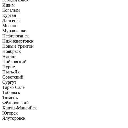
Ишим
Когалым
Курган
Лангепас
Мегион
Муравленко
Нефтеюганск
Нижневартовск
Новый Уренгой
Ноябрьск
Нягань
Пойковский
Пурпе
Пыть-Ях
Советский
Сургут
Тарко-Сале
Тобольск
Тюмень
Фёдоровский
Ханты-Мансийск
Югорск
Ялуторовск