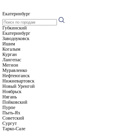
Екатеринбург
Губкинский
Екатеринбург
Заводоуковск
Ишим
Когалым
Курган
Лангепас
Мегион
Муравленко
Нефтеюганск
Нижневартовск
Новый Уренгой
Ноябрьск
Нягань
Пойковский
Пурпе
Пыть-Ях
Советский
Сургут
Тарко-Сале