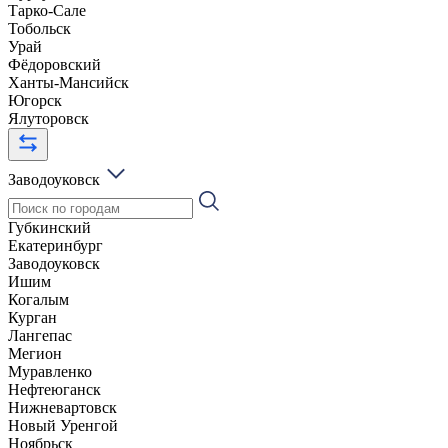
Тарко-Сале
Тобольск
Урай
Фёдоровский
Ханты-Мансийск
Югорск
Ялуторовск
Заводоуковск
Губкинский
Екатеринбург
Заводоуковск
Ишим
Когалым
Курган
Лангепас
Мегион
Муравленко
Нефтеюганск
Нижневартовск
Новый Уренгой
Ноябрьск