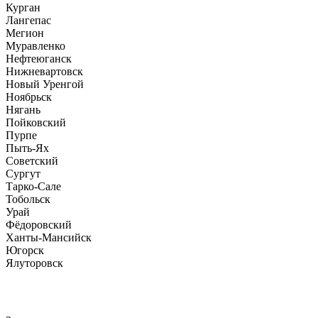
Курган
Лангепас
Мегион
Муравленко
Нефтеюганск
Нижневартовск
Новый Уренгой
Ноябрьск
Нягань
Пойковский
Пурпе
Пыть-Ях
Советский
Сургут
Тарко-Сале
Тобольск
Урай
Фёдоровский
Ханты-Мансийск
Югорск
Ялуторовск