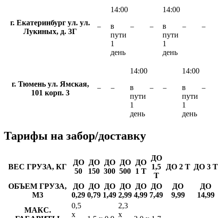
14:00
14:00
г. Екатеринбург ул. ул.
в
в
−
−
−
−
−
Лукиных, д. 3Г
пути
пути
1
1
день
день
14:00
14:00
г. Тюмень ул. Ямская,
в
в
−
−
−
−
−
101 корп. 3
пути
пути
1
1
день
день
Тарифы
на забор/доставку
ДО
ДО
ДО
ДО
ДО
ДО
ВЕС ГРУЗА, КГ
1,5
ДО 2 Т
ДО 3 Т
50
150
300
500
1 Т
Т
ОБЪЕМ ГРУЗА,
ДО
ДО
ДО
ДО
ДО
ДО
ДО
ДО
М3
0,29
0,79
1,49
2,99
4,99
7,49
9,99
14,99
0,5
2,3
МАКС.
х
х