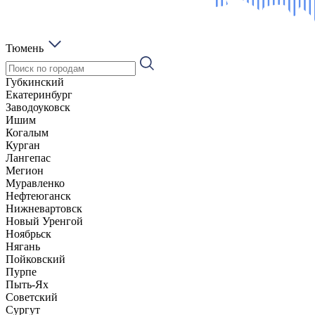
Тюмень
Губкинский
Екатеринбург
Заводоуковск
Ишим
Когалым
Курган
Лангепас
Мегион
Муравленко
Нефтеюганск
Нижневартовск
Новый Уренгой
Ноябрьск
Нягань
Пойковский
Пурпе
Пыть-Ях
Советский
Сургут