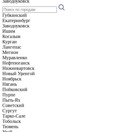
Заводоуковск
Губкинский
Екатеринбург
Заводоуковск
Ишим
Когалым
Курган
Лангепас
Мегион
Муравленко
Нефтеюганск
Нижневартовск
Новый Уренгой
Ноябрьск
Нягань
Пойковский
Пурпе
Пыть-Ях
Советский
Сургут
Тарко-Сале
Тобольск
Тюмень
Урай