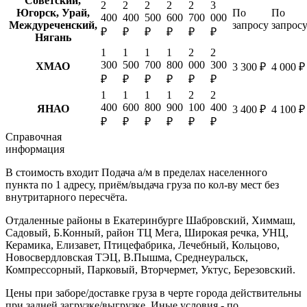
Советский,
2
2
2
2
2
3
Югорск, Урай,
По
По
400
400
500
600
700
000
Междуреченский,
запросу
запрос
₽
₽
₽
₽
₽
₽
Нягань
1
1
1
1
2
2
300
500
700
800
000
300
ХМАО
3 300 ₽
4 000 ₽
₽
₽
₽
₽
₽
₽
1
1
1
1
2
2
400
600
800
900
100
400
ЯНАО
3 400 ₽
4 100 ₽
₽
₽
₽
₽
₽
₽
Справочная
информация
В стоимость входит
Подача а/м в пределах населенного
пункта по 1 адресу, приём/выдача груза по кол-ву мест без
внутритарного пересчёта.
Отдаленные районы в Екатеринбурге
Шабровский, Химмаш,
Садовый, Б.Конный, район ТЦ Мега, Широкая речка, УНЦ,
Керамика, Елизавет, Птицефабрика, Лечебный, Кольцово,
Новосвердловская ТЭЦ, В.Пышма, Среднеуральск,
Компрессорный, Парковый, Вторчермет, Уктус, Березовский.
Цены при заборе/доставке груза в черте города действительны
при задней загрузке/выгрузке. Иные условия - по