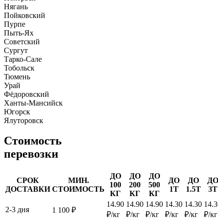
Нягань
Пойковский
Пурпе
Пыть-Ях
Советский
Сургут
Тарко-Сале
Тобольск
Тюмень
Урай
Фёдоровский
Ханты-Мансийск
Югорск
Ялуторовск
Стоимость
перевозки
ДО
ДО
ДО
СРОК
МИН.
ДО
ДО
Д
100
200
500
ДОСТАВКИ
СТОИМОСТЬ
1Т
1.5Т
3Т
КГ
КГ
КГ
14.90
14.90
14.90
14.30
14.30
14.3
2-3 дня
1 100 ₽
₽/кг
₽/кг
₽/кг
₽/кг
₽/кг
₽/кг