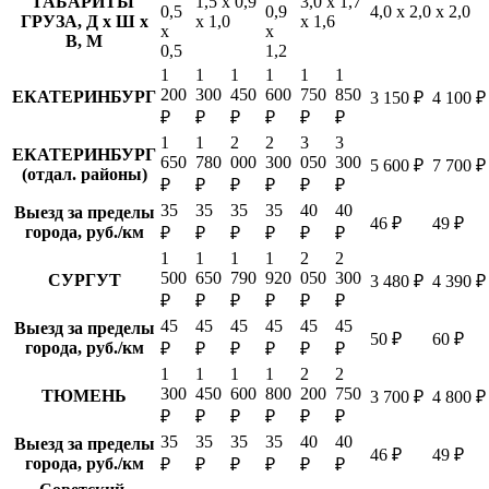
ГАБАРИТЫ
1,5 х 0,9
3,0 х 1,7
0,5
0,9
4,0 х 2,0 х 2,0
ГРУЗА, Д х Ш х
х 1,0
х 1,6
х
х
В, М
0,5
1,2
1
1
1
1
1
1
200
300
450
600
750
850
ЕКАТЕРИНБУРГ
3 150 ₽
4 100 ₽
₽
₽
₽
₽
₽
₽
1
1
2
2
3
3
ЕКАТЕРИНБУРГ
650
780
000
300
050
300
5 600 ₽
7 700 ₽
(отдал. районы)
₽
₽
₽
₽
₽
₽
35
35
35
35
40
40
Выезд за пределы
46 ₽
49 ₽
города, руб./км
₽
₽
₽
₽
₽
₽
1
1
1
1
2
2
500
650
790
920
050
300
СУРГУТ
3 480 ₽
4 390 ₽
₽
₽
₽
₽
₽
₽
45
45
45
45
45
45
Выезд за пределы
50 ₽
60 ₽
города, руб./км
₽
₽
₽
₽
₽
₽
1
1
1
1
2
2
300
450
600
800
200
750
ТЮМЕНЬ
3 700 ₽
4 800 ₽
₽
₽
₽
₽
₽
₽
35
35
35
35
40
40
Выезд за пределы
46 ₽
49 ₽
города, руб./км
₽
₽
₽
₽
₽
₽