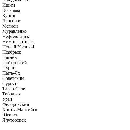
Ишим
Когалым
Курган
Лангепас
Мегион
Муравленко
Нефтеюганск
Нижневартовск
Новый Уренгой
Ноябрьск
Нягань
Пойковский
Пурпе
Пыть-Ях
Советский
Сургут
Тарко-Сале
Тобольск
Урай
Фёдоровский
Ханты-Мансийск
Югорск
Ялуторовск