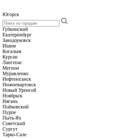
Югорск
Губкинский
Екатеринбург
Заводоуковск
Ишим
Когалым
Курган
Лангепас
Мегион
Муравленко
Нефтеюганск
Нижневартовск
Новый Уренгой
Ноябрьск
Нягань
Пойковский
Пурпе
Пыть-Ях
Советский
Сургут
Тарко-Сале