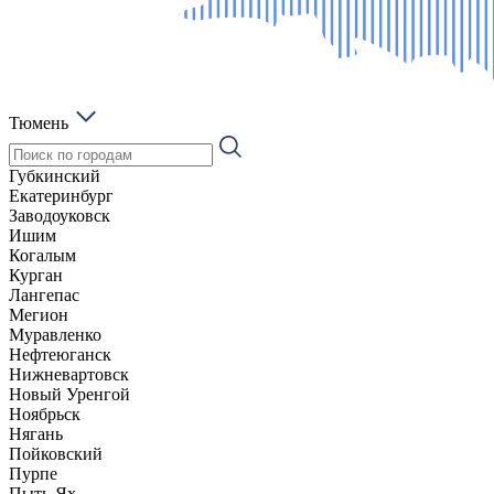
Тюмень
Губкинский
Екатеринбург
Заводоуковск
Ишим
Когалым
Курган
Лангепас
Мегион
Муравленко
Нефтеюганск
Нижневартовск
Новый Уренгой
Ноябрьск
Нягань
Пойковский
Пурпе
Пыть-Ях