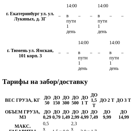
14:00
14:00
г. Екатеринбург ул. ул.
в
в
−
−
−
−
−
Лукиных, д. 3Г
пути
пути
1
1
день
день
14:00
14:00
г. Тюмень ул. Ямская,
в
в
−
−
−
−
−
101 корп. 3
пути
пути
1
1
день
день
Тарифы
на забор/доставку
ДО
ДО
ДО
ДО
ДО
ДО
ВЕС ГРУЗА, КГ
1,5
ДО 2 Т
ДО 3 Т
50
150
300
500
1 Т
Т
ОБЪЕМ ГРУЗА,
ДО
ДО
ДО
ДО
ДО
ДО
ДО
ДО
М3
0,29
0,79
1,49
2,99
4,99
7,49
9,99
14,99
0,5
2,3
МАКС.
х
х