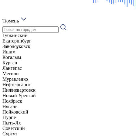
Тюмень
Губкинский
Екатеринбург
Заводоуковск
Ишим
Когалым
Курган
Лангепас
Мегион
Муравленко
Нефтеюганск
Нижневартовск
Новый Уренгой
Ноябрьск
Нягань
Пойковский
Пурпе
Пыть-Ях
Советский
Сургут