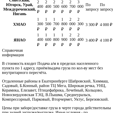
Советский,
2
2
2
2
2
3
Югорск, Урай,
По
По
400
400
500
600
700
000
Междуреченский,
запросу
запрос
₽
₽
₽
₽
₽
₽
Нягань
1
1
1
1
2
2
300
500
700
800
000
300
ХМАО
3 300 ₽
4 000 ₽
₽
₽
₽
₽
₽
₽
1
1
1
1
2
2
400
600
800
900
100
400
ЯНАО
3 400 ₽
4 100 ₽
₽
₽
₽
₽
₽
₽
Справочная
информация
В стоимость входит
Подача а/м в пределах населенного
пункта по 1 адресу, приём/выдача груза по кол-ву мест без
внутритарного пересчёта.
Отдаленные районы в Екатеринбурге
Шабровский, Химмаш,
Садовый, Б.Конный, район ТЦ Мега, Широкая речка, УНЦ,
Керамика, Елизавет, Птицефабрика, Лечебный, Кольцово,
Новосвердловская ТЭЦ, В.Пышма, Среднеуральск,
Компрессорный, Парковый, Вторчермет, Уктус, Березовский.
Цены при заборе/доставке груза в черте города действительны
при задней загрузке/выгрузке. Иные условия - по