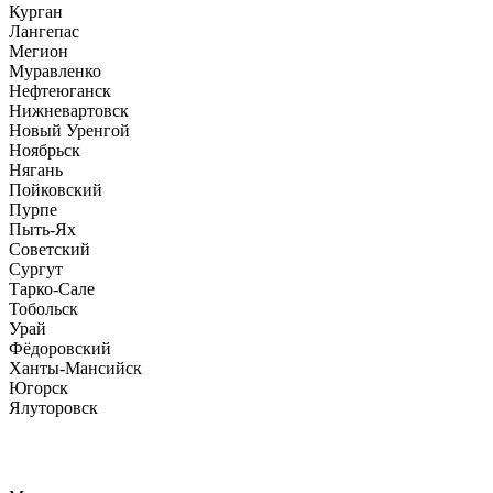
Курган
Лангепас
Мегион
Муравленко
Нефтеюганск
Нижневартовск
Новый Уренгой
Ноябрьск
Нягань
Пойковский
Пурпе
Пыть-Ях
Советский
Сургут
Тарко-Сале
Тобольск
Урай
Фёдоровский
Ханты-Мансийск
Югорск
Ялуторовск