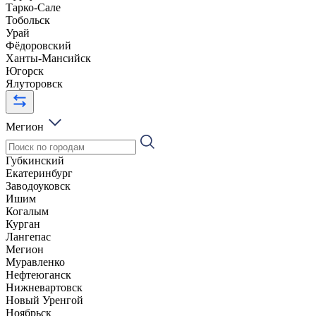
Тарко-Сале
Тобольск
Урай
Фёдоровский
Ханты-Мансийск
Югорск
Ялуторовск
Мегион
Губкинский
Екатеринбург
Заводоуковск
Ишим
Когалым
Курган
Лангепас
Мегион
Муравленко
Нефтеюганск
Нижневартовск
Новый Уренгой
Ноябрьск