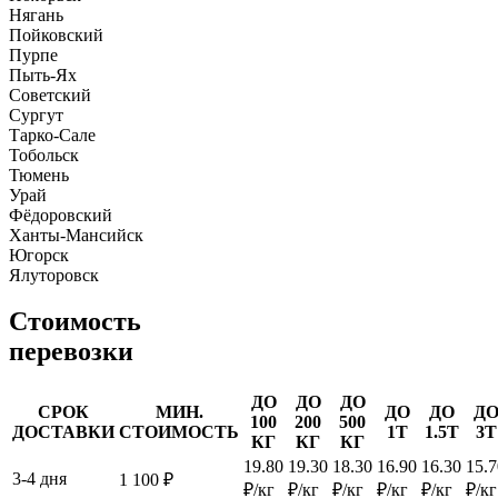
Нягань
Пойковский
Пурпе
Пыть-Ях
Советский
Сургут
Тарко-Сале
Тобольск
Тюмень
Урай
Фёдоровский
Ханты-Мансийск
Югорск
Ялуторовск
Стоимость
перевозки
ДО
ДО
ДО
СРОК
МИН.
ДО
ДО
Д
100
200
500
ДОСТАВКИ
СТОИМОСТЬ
1Т
1.5Т
3Т
КГ
КГ
КГ
19.80
19.30
18.30
16.90
16.30
15.7
3-4 дня
1 100 ₽
₽/кг
₽/кг
₽/кг
₽/кг
₽/кг
₽/кг