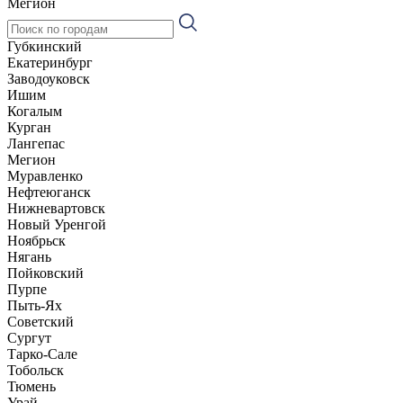
Мегион
Губкинский
Екатеринбург
Заводоуковск
Ишим
Когалым
Курган
Лангепас
Мегион
Муравленко
Нефтеюганск
Нижневартовск
Новый Уренгой
Ноябрьск
Нягань
Пойковский
Пурпе
Пыть-Ях
Советский
Сургут
Тарко-Сале
Тобольск
Тюмень
Урай