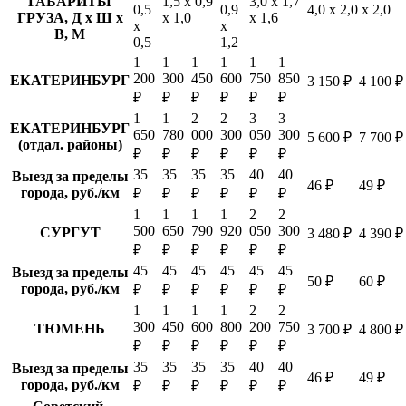
ГАБАРИТЫ
1,5 х 0,9
3,0 х 1,7
0,5
0,9
4,0 х 2,0 х 2,0
ГРУЗА, Д х Ш х
х 1,0
х 1,6
х
х
В, М
0,5
1,2
1
1
1
1
1
1
200
300
450
600
750
850
ЕКАТЕРИНБУРГ
3 150 ₽
4 100 ₽
₽
₽
₽
₽
₽
₽
1
1
2
2
3
3
ЕКАТЕРИНБУРГ
650
780
000
300
050
300
5 600 ₽
7 700 ₽
(отдал. районы)
₽
₽
₽
₽
₽
₽
35
35
35
35
40
40
Выезд за пределы
46 ₽
49 ₽
города, руб./км
₽
₽
₽
₽
₽
₽
1
1
1
1
2
2
500
650
790
920
050
300
СУРГУТ
3 480 ₽
4 390 ₽
₽
₽
₽
₽
₽
₽
45
45
45
45
45
45
Выезд за пределы
50 ₽
60 ₽
города, руб./км
₽
₽
₽
₽
₽
₽
1
1
1
1
2
2
300
450
600
800
200
750
ТЮМЕНЬ
3 700 ₽
4 800 ₽
₽
₽
₽
₽
₽
₽
35
35
35
35
40
40
Выезд за пределы
46 ₽
49 ₽
города, руб./км
₽
₽
₽
₽
₽
₽