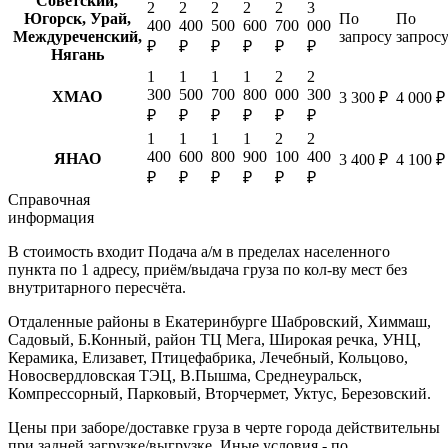
Советский,
2
2
2
2
2
3
Югорск, Урай,
По
По
400
400
500
600
700
000
Междуреченский,
запросу
запрос
₽
₽
₽
₽
₽
₽
Нягань
1
1
1
1
2
2
300
500
700
800
000
300
ХМАО
3 300 ₽
4 000 ₽
₽
₽
₽
₽
₽
₽
1
1
1
1
2
2
400
600
800
900
100
400
ЯНАО
3 400 ₽
4 100 ₽
₽
₽
₽
₽
₽
₽
Справочная
информация
В стоимость входит
Подача а/м в пределах населенного
пункта по 1 адресу, приём/выдача груза по кол-ву мест без
внутритарного пересчёта.
Отдаленные районы в Екатеринбурге
Шабровский, Химмаш,
Садовый, Б.Конный, район ТЦ Мега, Широкая речка, УНЦ,
Керамика, Елизавет, Птицефабрика, Лечебный, Кольцово,
Новосвердловская ТЭЦ, В.Пышма, Среднеуральск,
Компрессорный, Парковый, Вторчермет, Уктус, Березовский.
Цены при заборе/доставке груза в черте города действительны
при задней загрузке/выгрузке. Иные условия - по