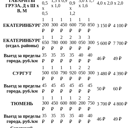
ГАБАРИТЫ
1,5 х 0,9
3,0 х 1,7
0,5
0,9
4,0 х 2,0 х 2,0
ГРУЗА, Д х Ш х
х 1,0
х 1,6
х
х
В, М
0,5
1,2
1
1
1
1
1
1
200
300
450
600
750
850
ЕКАТЕРИНБУРГ
3 150 ₽
4 100 ₽
₽
₽
₽
₽
₽
₽
1
1
2
2
3
3
ЕКАТЕРИНБУРГ
650
780
000
300
050
300
5 600 ₽
7 700 ₽
(отдал. районы)
₽
₽
₽
₽
₽
₽
35
35
35
35
40
40
Выезд за пределы
46 ₽
49 ₽
города, руб./км
₽
₽
₽
₽
₽
₽
1
1
1
1
2
2
500
650
790
920
050
300
СУРГУТ
3 480 ₽
4 390 ₽
₽
₽
₽
₽
₽
₽
45
45
45
45
45
45
Выезд за пределы
50 ₽
60 ₽
города, руб./км
₽
₽
₽
₽
₽
₽
1
1
1
1
2
2
300
450
600
800
200
750
ТЮМЕНЬ
3 700 ₽
4 800 ₽
₽
₽
₽
₽
₽
₽
35
35
35
35
40
40
Выезд за пределы
46 ₽
49 ₽
города, руб./км
₽
₽
₽
₽
₽
₽