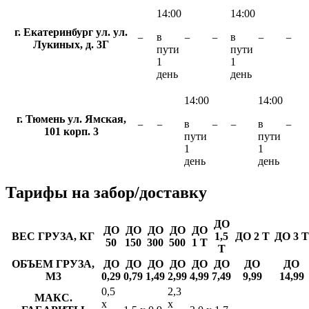
14:00
14:00
г. Екатеринбург ул. ул.
в
в
−
−
−
−
−
Лукиных, д. 3Г
пути
пути
1
1
день
день
14:00
14:00
г. Тюмень ул. Ямская,
в
в
−
−
−
−
−
101 корп. 3
пути
пути
1
1
день
день
Тарифы
на забор/доставку
ДО
ДО
ДО
ДО
ДО
ДО
ВЕС ГРУЗА, КГ
1,5
ДО 2 Т
ДО 3 Т
50
150
300
500
1 Т
Т
ОБЪЕМ ГРУЗА,
ДО
ДО
ДО
ДО
ДО
ДО
ДО
ДО
М3
0,29
0,79
1,49
2,99
4,99
7,49
9,99
14,99
0,5
2,3
МАКС.
х
х