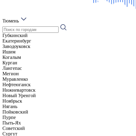
Тюмень
Губкинский
Екатеринбург
Заводоуковск
Ишим
Когалым
Курган
Лангепас
Мегион
Муравленко
Нефтеюганск
Нижневартовск
Новый Уренгой
Ноябрьск
Нягань
Пойковский
Пурпе
Пыть-Ях
Советский
Сургут