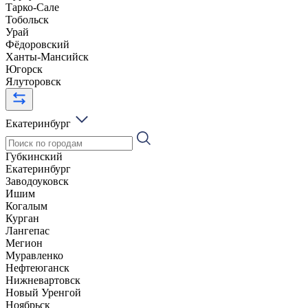
Тарко-Сале
Тобольск
Урай
Фёдоровский
Ханты-Мансийск
Югорск
Ялуторовск
Екатеринбург
Губкинский
Екатеринбург
Заводоуковск
Ишим
Когалым
Курган
Лангепас
Мегион
Муравленко
Нефтеюганск
Нижневартовск
Новый Уренгой
Ноябрьск