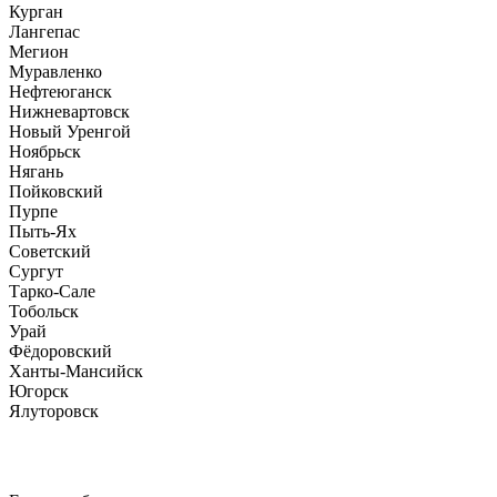
Курган
Лангепас
Мегион
Муравленко
Нефтеюганск
Нижневартовск
Новый Уренгой
Ноябрьск
Нягань
Пойковский
Пурпе
Пыть-Ях
Советский
Сургут
Тарко-Сале
Тобольск
Урай
Фёдоровский
Ханты-Мансийск
Югорск
Ялуторовск