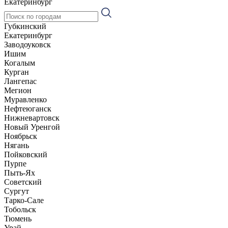
Екатеринбург
Губкинский
Екатеринбург
Заводоуковск
Ишим
Когалым
Курган
Лангепас
Мегион
Муравленко
Нефтеюганск
Нижневартовск
Новый Уренгой
Ноябрьск
Нягань
Пойковский
Пурпе
Пыть-Ях
Советский
Сургут
Тарко-Сале
Тобольск
Тюмень
Урай