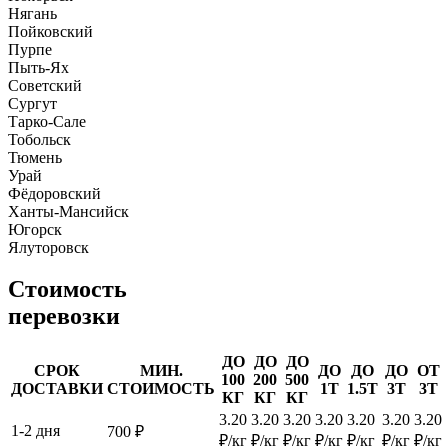
Нягань
Пойковский
Пурпе
Пыть-Ях
Советский
Сургут
Тарко-Сале
Тобольск
Тюмень
Урай
Фёдоровский
Ханты-Мансийск
Югорск
Ялуторовск
Стоимость
перевозки
ДО
ДО
ДО
СРОК
МИН.
ДО
ДО
ДО
ОТ
100
200
500
ДОСТАВКИ
СТОИМОСТЬ
1Т
1.5Т
3Т
3Т
КГ
КГ
КГ
3.20
3.20
3.20
3.20
3.20
3.20
3.20
1-2 дня
700 ₽
₽/кг
₽/кг
₽/кг
₽/кг
₽/кг
₽/кг
₽/кг