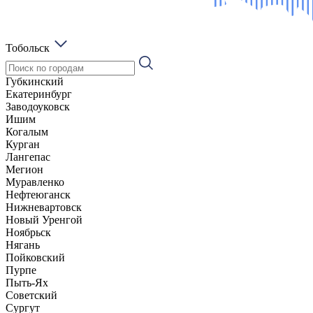
Тобольск
Губкинский
Екатеринбург
Заводоуковск
Ишим
Когалым
Курган
Лангепас
Мегион
Муравленко
Нефтеюганск
Нижневартовск
Новый Уренгой
Ноябрьск
Нягань
Пойковский
Пурпе
Пыть-Ях
Советский
Сургут