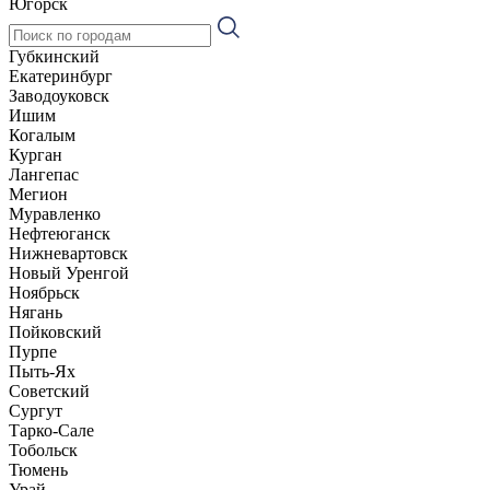
Югорск
Губкинский
Екатеринбург
Заводоуковск
Ишим
Когалым
Курган
Лангепас
Мегион
Муравленко
Нефтеюганск
Нижневартовск
Новый Уренгой
Ноябрьск
Нягань
Пойковский
Пурпе
Пыть-Ях
Советский
Сургут
Тарко-Сале
Тобольск
Тюмень
Урай