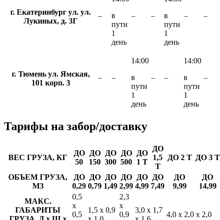
г. Екатеринбург ул. ул.
в
в
−
−
−
−
−
Лукиных, д. 3Г
пути
пути
1
1
день
день
14:00
14:00
г. Тюмень ул. Ямская,
в
в
−
−
−
−
−
101 корп. 3
пути
пути
1
1
день
день
Тарифы
на забор/доставку
ДО
ДО
ДО
ДО
ДО
ДО
ВЕС ГРУЗА, КГ
1,5
ДО 2 Т
ДО 3 Т
50
150
300
500
1 Т
Т
ОБЪЕМ ГРУЗА,
ДО
ДО
ДО
ДО
ДО
ДО
ДО
ДО
М3
0,29
0,79
1,49
2,99
4,99
7,49
9,99
14,99
0,5
2,3
МАКС.
х
х
ГАБАРИТЫ
1,5 х 0,9
3,0 х 1,7
0,5
0,9
4,0 х 2,0 х 2,0
ГРУЗА, Д х Ш х
х 1,0
х 1,6