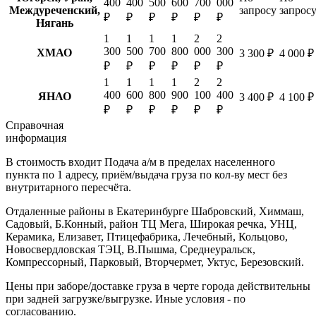
400
400
500
600
700
000
Междуреченский,
запросу
запрос
₽
₽
₽
₽
₽
₽
Нягань
1
1
1
1
2
2
300
500
700
800
000
300
ХМАО
3 300 ₽
4 000 ₽
₽
₽
₽
₽
₽
₽
1
1
1
1
2
2
400
600
800
900
100
400
ЯНАО
3 400 ₽
4 100 ₽
₽
₽
₽
₽
₽
₽
Справочная
информация
В стоимость входит
Подача а/м в пределах населенного
пункта по 1 адресу, приём/выдача груза по кол-ву мест без
внутритарного пересчёта.
Отдаленные районы в Екатеринбурге
Шабровский, Химмаш,
Садовый, Б.Конный, район ТЦ Мега, Широкая речка, УНЦ,
Керамика, Елизавет, Птицефабрика, Лечебный, Кольцово,
Новосвердловская ТЭЦ, В.Пышма, Среднеуральск,
Компрессорный, Парковый, Вторчермет, Уктус, Березовский.
Цены при заборе/доставке груза в черте города действительны
при задней загрузке/выгрузке. Иные условия - по
согласованию.