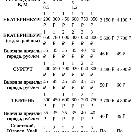
х
х
В, М
0,5
1,2
1
1
1
1
1
1
200
300
450
600
750
850
ЕКАТЕРИНБУРГ
3 150 ₽
4 100 ₽
₽
₽
₽
₽
₽
₽
1
1
2
2
3
3
ЕКАТЕРИНБУРГ
650
780
000
300
050
300
5 600 ₽
7 700 ₽
(отдал. районы)
₽
₽
₽
₽
₽
₽
35
35
35
35
40
40
Выезд за пределы
46 ₽
49 ₽
города, руб./км
₽
₽
₽
₽
₽
₽
1
1
1
1
2
2
500
650
790
920
050
300
СУРГУТ
3 480 ₽
4 390 ₽
₽
₽
₽
₽
₽
₽
45
45
45
45
45
45
Выезд за пределы
50 ₽
60 ₽
города, руб./км
₽
₽
₽
₽
₽
₽
1
1
1
1
2
2
300
450
600
800
200
750
ТЮМЕНЬ
3 700 ₽
4 800 ₽
₽
₽
₽
₽
₽
₽
35
35
35
35
40
40
Выезд за пределы
46 ₽
49 ₽
города, руб./км
₽
₽
₽
₽
₽
₽
Советский,
2
2
2
2
2
3
Югорск, Урай,
По
По