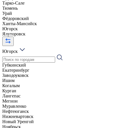
Тарко-Сале
Тюмень
Урай
Фёдоровский
Ханты-Мансийск
Югорск
Ялуторовск
Югорск
Губкинский
Екатеринбург
Заводоуковск
Ишим
Когалым
Курган
Лангепас
Мегион
Муравленко
Нефтеюганск
Нижневартовск
Новый Уренгой
Ноябрьск