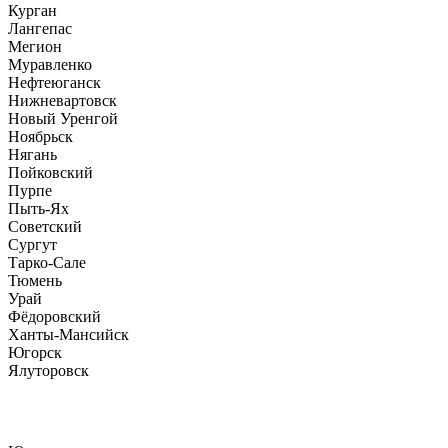
Курган
Лангепас
Мегион
Муравленко
Нефтеюганск
Нижневартовск
Новый Уренгой
Ноябрьск
Нягань
Пойковский
Пурпе
Пыть-Ях
Советский
Сургут
Тарко-Сале
Тюмень
Урай
Фёдоровский
Ханты-Мансийск
Югорск
Ялуторовск