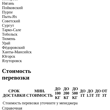
Нягань
Пойковский
Пурпе
Пыть-Ях
Советский
Сургут
Тарко-Сале
Тобольск
Тюмень
Урай
Фёдоровский
Ханты-Мансийск
Югорск
Ялуторовск
Стоимость
перевозки
ДО
ДО
ДО
СРОК
МИН.
ДО
ДО
ДО
ОТ
100
200
500
ДОСТАВКИ
СТОИМОСТЬ
1Т
1.5Т
3Т
3Т
КГ
КГ
КГ
Стоимость перевозки уточните у менеджера
Справочная