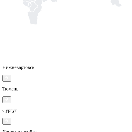
Нижневартовск
Тюмень
Сургут
Ханты-мансийск