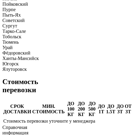
Пойковский
Пурпе
Пыть-Ях
Советский
Сургут
Тарко-Сале
Тобольск
Тюмень
Урай
Фёдоровский
Ханты-Мансийск
Югорск
Ялуторовск
Стоимость
перевозки
ДО
ДО
ДО
СРОК
МИН.
ДО
ДО
ДО
ОТ
100
200
500
ДОСТАВКИ
СТОИМОСТЬ
1Т
1.5Т
3Т
3Т
КГ
КГ
КГ
Стоимость перевозки уточните у менеджера
Справочная
информация