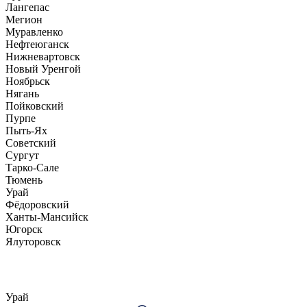
Лангепас
Мегион
Муравленко
Нефтеюганск
Нижневартовск
Новый Уренгой
Ноябрьск
Нягань
Пойковский
Пурпе
Пыть-Ях
Советский
Сургут
Тарко-Сале
Тюмень
Урай
Фёдоровский
Ханты-Мансийск
Югорск
Ялуторовск
Урай