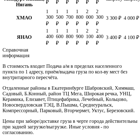
₽
₽
₽
₽
₽
₽
Нягань
1
1
1
1
2
2
300
500
700
800
000
300
ХМАО
3 300 ₽
4 000 ₽
₽
₽
₽
₽
₽
₽
1
1
1
1
2
2
400
600
800
900
100
400
ЯНАО
3 400 ₽
4 100 ₽
₽
₽
₽
₽
₽
₽
Справочная
информация
В стоимость входит
Подача а/м в пределах населенного
пункта по 1 адресу, приём/выдача груза по кол-ву мест без
внутритарного пересчёта.
Отдаленные районы в Екатеринбурге
Шабровский, Химмаш,
Садовый, Б.Конный, район ТЦ Мега, Широкая речка, УНЦ,
Керамика, Елизавет, Птицефабрика, Лечебный, Кольцово,
Новосвердловская ТЭЦ, В.Пышма, Среднеуральск,
Компрессорный, Парковый, Вторчермет, Уктус, Березовский.
Цены при заборе/доставке груза в черте города действительны
при задней загрузке/выгрузке. Иные условия - по
согласованию.