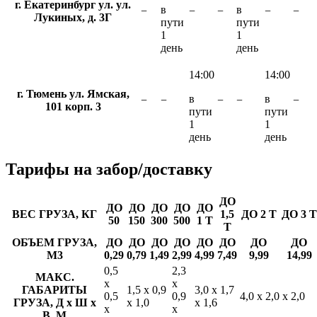
г. Екатеринбург ул. ул.
в
в
−
−
−
−
−
Лукиных, д. 3Г
пути
пути
1
1
день
день
14:00
14:00
г. Тюмень ул. Ямская,
в
в
−
−
−
−
−
101 корп. 3
пути
пути
1
1
день
день
Тарифы
на забор/доставку
ДО
ДО
ДО
ДО
ДО
ДО
ВЕС ГРУЗА, КГ
1,5
ДО 2 Т
ДО 3 Т
50
150
300
500
1 Т
Т
ОБЪЕМ ГРУЗА,
ДО
ДО
ДО
ДО
ДО
ДО
ДО
ДО
М3
0,29
0,79
1,49
2,99
4,99
7,49
9,99
14,99
0,5
2,3
МАКС.
х
х
ГАБАРИТЫ
1,5 х 0,9
3,0 х 1,7
0,5
0,9
4,0 х 2,0 х 2,0
ГРУЗА, Д х Ш х
х 1,0
х 1,6
х
х
В, М