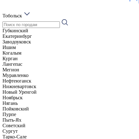
Тобольск
Губкинский
Екатеринбург
Заводоуковск
Ишим
Когалым
Курган
Лангепас
Мегион
Муравленко
Нефтеюганск
Нижневартовск
Новый Уренгой
Ноябрьск
Нягань
Пойковский
Пурпе
Пыть-Ях
Советский
Сургут
Тарко-Сале