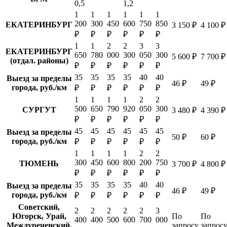
0,5
1,2
1
1
1
1
1
1
200
300
450
600
750
850
ЕКАТЕРИНБУРГ
3 150 ₽
4 100 ₽
₽
₽
₽
₽
₽
₽
1
1
2
2
3
3
ЕКАТЕРИНБУРГ
650
780
000
300
050
300
5 600 ₽
7 700 ₽
(отдал. районы)
₽
₽
₽
₽
₽
₽
35
35
35
35
40
40
Выезд за пределы
46 ₽
49 ₽
города, руб./км
₽
₽
₽
₽
₽
₽
1
1
1
1
2
2
500
650
790
920
050
300
СУРГУТ
3 480 ₽
4 390 ₽
₽
₽
₽
₽
₽
₽
45
45
45
45
45
45
Выезд за пределы
50 ₽
60 ₽
города, руб./км
₽
₽
₽
₽
₽
₽
1
1
1
1
2
2
300
450
600
800
200
750
ТЮМЕНЬ
3 700 ₽
4 800 ₽
₽
₽
₽
₽
₽
₽
35
35
35
35
40
40
Выезд за пределы
46 ₽
49 ₽
города, руб./км
₽
₽
₽
₽
₽
₽
Советский,
2
2
2
2
2
3
Югорск, Урай,
По
По
400
400
500
600
700
000
Междуреченский,
запросу
запрос