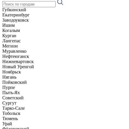
Губкинский
Екатеринбург
Заводоуковск
Ишим
Когалым
Курган
Лангепас
Мегион
Муравленко
Нефтеюганск
Нижневартовск
Новый Уренгой
Ноябрьск
Нягань
Пойковский
Пурпе
Пыть-Ях
Советский
Сургут
Тарко-Сале
Тобольск
Тюмень
Урай
Фёдоровский