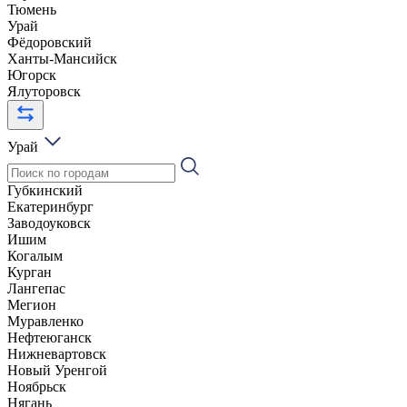
Тюмень
Урай
Фёдоровский
Ханты-Мансийск
Югорск
Ялуторовск
Урай
Губкинский
Екатеринбург
Заводоуковск
Ишим
Когалым
Курган
Лангепас
Мегион
Муравленко
Нефтеюганск
Нижневартовск
Новый Уренгой
Ноябрьск
Нягань