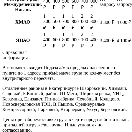
400
400
500
600
700
000
Междуреченский,
запросу
запрос
₽
₽
₽
₽
₽
₽
Нягань
1
1
1
1
2
2
300
500
700
800
000
300
ХМАО
3 300 ₽
4 000 ₽
₽
₽
₽
₽
₽
₽
1
1
1
1
2
2
400
600
800
900
100
400
ЯНАО
3 400 ₽
4 100 ₽
₽
₽
₽
₽
₽
₽
Справочная
информация
В стоимость входит
Подача а/м в пределах населенного
пункта по 1 адресу, приём/выдача груза по кол-ву мест без
внутритарного пересчёта.
Отдаленные районы в Екатеринбурге
Шабровский, Химмаш,
Садовый, Б.Конный, район ТЦ Мега, Широкая речка, УНЦ,
Керамика, Елизавет, Птицефабрика, Лечебный, Кольцово,
Новосвердловская ТЭЦ, В.Пышма, Среднеуральск,
Компрессорный, Парковый, Вторчермет, Уктус, Березовский.
Цены при заборе/доставке груза в черте города действительны
при задней загрузке/выгрузке. Иные условия - по
согласованию.