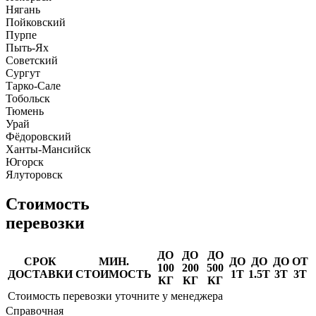
Нягань
Пойковский
Пурпе
Пыть-Ях
Советский
Сургут
Тарко-Сале
Тобольск
Тюмень
Урай
Фёдоровский
Ханты-Мансийск
Югорск
Ялуторовск
Стоимость
перевозки
ДО
ДО
ДО
СРОК
МИН.
ДО
ДО
ДО
ОТ
100
200
500
ДОСТАВКИ
СТОИМОСТЬ
1Т
1.5Т
3Т
3Т
КГ
КГ
КГ
Стоимость перевозки уточните у менеджера
Справочная