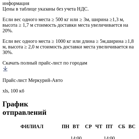
информация
Цены в таблице указаны без учета НДС.
Если вес одного места ≥ 500 кг или ≥ 3м, ширина ≥1,3 м,
высота ≥ 1,7 м стоимость доставки места увеличивается на
20%.
Если вес одного места ≥ 1000 кг или длина ≥ 5м,ширина ≥1,8
м, высота ≥ 2,0 м стоимость доставки места увеличивается на
30%.
Скачать полный прайс-лист по городам
Прайс-лист Меркурий-Авто
xls, 100 кб
График
отправлений
ФИЛИАЛ
ПН
ВТ
СР
ЧТ
ПТ
СБ
ВС
14:00
14:00