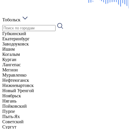
Тобольск
Губкинский
Екатеринбург
Заводоуковск
Ишим
Когалым
Курган
Лангепас
Мегион
Муравленко
Нефтеюганск
Нижневартовск
Новый Уренгой
Ноябрьск
Нягань
Пойковский
Пурпе
Пыть-Ях
Советский
Сургут