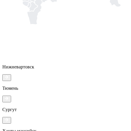
Нижневартовск
Тюмень
Сургут
Ханты-мансийск