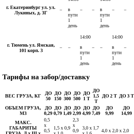
г. Екатеринбург ул. ул.
в
в
−
−
−
−
−
Лукиных, д. 3Г
пути
пути
1
1
день
день
14:00
14:00
г. Тюмень ул. Ямская,
в
в
−
−
−
−
−
101 корп. 3
пути
пути
1
1
день
день
Тарифы
на забор/доставку
ДО
ДО
ДО
ДО
ДО
ДО
ВЕС ГРУЗА, КГ
1,5
ДО 2 Т
ДО 3 Т
50
150
300
500
1 Т
Т
ОБЪЕМ ГРУЗА,
ДО
ДО
ДО
ДО
ДО
ДО
ДО
ДО
М3
0,29
0,79
1,49
2,99
4,99
7,49
9,99
14,99
0,5
2,3
МАКС.
х
х
ГАБАРИТЫ
1,5 х 0,9
3,0 х 1,7
0,5
0,9
4,0 х 2,0 х 2,0
ГРУЗА, Д х Ш х
х 1,0
х 1,6