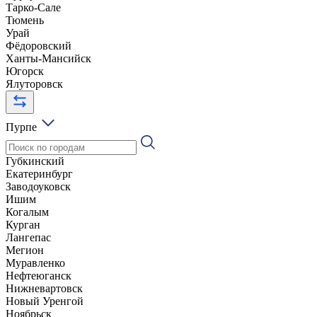
Тарко-Сале
Тюмень
Урай
Фёдоровский
Ханты-Мансийск
Югорск
Ялуторовск
Пурпе
Губкинский
Екатеринбург
Заводоуковск
Ишим
Когалым
Курган
Лангепас
Мегион
Муравленко
Нефтеюганск
Нижневартовск
Новый Уренгой
Ноябрьск