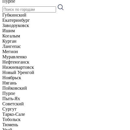
Пурпе
Губкинский
Екатеринбург
Заводоуковск
Ишим
Когалым
Курган
Лангепас
Мегион
Муравленко
Нефтеюганск
Нижневартовск
Новый Уренгой
Ноябрьск
Нягань
Пойковский
Пурпе
Пыть-Ях
Советский
Сургут
Тарко-Сале
Тобольск
Тюмень
Урай