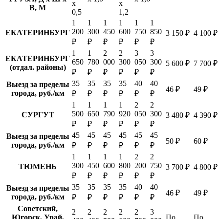
х
х
В, М
0,5
1,2
1
1
1
1
1
1
200
300
450
600
750
850
ЕКАТЕРИНБУРГ
3 150 ₽
4 100 ₽
₽
₽
₽
₽
₽
₽
1
1
2
2
3
3
ЕКАТЕРИНБУРГ
650
780
000
300
050
300
5 600 ₽
7 700 ₽
(отдал. районы)
₽
₽
₽
₽
₽
₽
35
35
35
35
40
40
Выезд за пределы
46 ₽
49 ₽
города, руб./км
₽
₽
₽
₽
₽
₽
1
1
1
1
2
2
500
650
790
920
050
300
СУРГУТ
3 480 ₽
4 390 ₽
₽
₽
₽
₽
₽
₽
45
45
45
45
45
45
Выезд за пределы
50 ₽
60 ₽
города, руб./км
₽
₽
₽
₽
₽
₽
1
1
1
1
2
2
300
450
600
800
200
750
ТЮМЕНЬ
3 700 ₽
4 800 ₽
₽
₽
₽
₽
₽
₽
35
35
35
35
40
40
Выезд за пределы
46 ₽
49 ₽
города, руб./км
₽
₽
₽
₽
₽
₽
Советский,
2
2
2
2
2
3
Югорск, Урай,
По
По