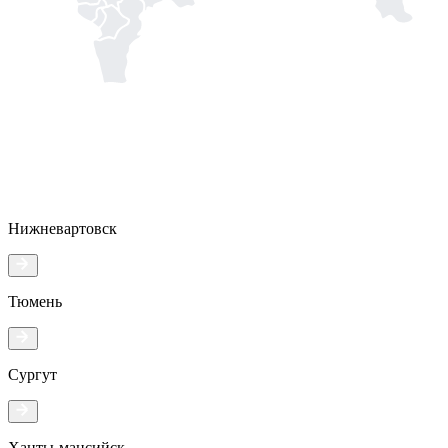
Нижневартовск
Тюмень
Сургут
Ханты-мансийск