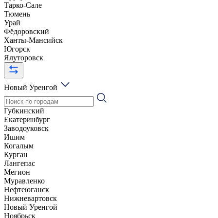
Тарко-Сале
Тюмень
Урай
Фёдоровский
Ханты-Мансийск
Югорск
Ялуторовск
Новый Уренгой
Губкинский
Екатеринбург
Заводоуковск
Ишим
Когалым
Курган
Лангепас
Мегион
Муравленко
Нефтеюганск
Нижневартовск
Новый Уренгой
Ноябрьск