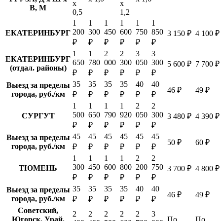
х
х
В, М
0,5
1,2
1
1
1
1
1
1
200
300
450
600
750
850
ЕКАТЕРИНБУРГ
3 150 ₽
4 100 ₽
₽
₽
₽
₽
₽
₽
1
1
2
2
3
3
ЕКАТЕРИНБУРГ
650
780
000
300
050
300
5 600 ₽
7 700 ₽
(отдал. районы)
₽
₽
₽
₽
₽
₽
35
35
35
35
40
40
Выезд за пределы
46 ₽
49 ₽
города, руб./км
₽
₽
₽
₽
₽
₽
1
1
1
1
2
2
500
650
790
920
050
300
СУРГУТ
3 480 ₽
4 390 ₽
₽
₽
₽
₽
₽
₽
45
45
45
45
45
45
Выезд за пределы
50 ₽
60 ₽
города, руб./км
₽
₽
₽
₽
₽
₽
1
1
1
1
2
2
300
450
600
800
200
750
ТЮМЕНЬ
3 700 ₽
4 800 ₽
₽
₽
₽
₽
₽
₽
35
35
35
35
40
40
Выезд за пределы
46 ₽
49 ₽
города, руб./км
₽
₽
₽
₽
₽
₽
Советский,
2
2
2
2
2
3
Югорск, Урай,
По
По