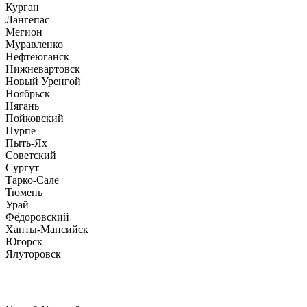
Курган
Лангепас
Мегион
Муравленко
Нефтеюганск
Нижневартовск
Новый Уренгой
Ноябрьск
Нягань
Пойковский
Пурпе
Пыть-Ях
Советский
Сургут
Тарко-Сале
Тюмень
Урай
Фёдоровский
Ханты-Мансийск
Югорск
Ялуторовск