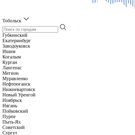
Тобольск
Губкинский
Екатеринбург
Заводоуковск
Ишим
Когалым
Курган
Лангепас
Мегион
Муравленко
Нефтеюганск
Нижневартовск
Новый Уренгой
Ноябрьск
Нягань
Пойковский
Пурпе
Пыть-Ях
Советский
Сургут