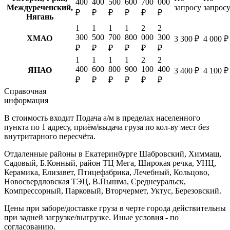
400
400
500
600
700
000
Междуреченский,
запросу
запрос
₽
₽
₽
₽
₽
₽
Нягань
1
1
1
1
2
2
300
500
700
800
000
300
ХМАО
3 300 ₽
4 000 ₽
₽
₽
₽
₽
₽
₽
1
1
1
1
2
2
400
600
800
900
100
400
ЯНАО
3 400 ₽
4 100 ₽
₽
₽
₽
₽
₽
₽
Справочная
информация
В стоимость входит
Подача а/м в пределах населенного
пункта по 1 адресу, приём/выдача груза по кол-ву мест без
внутритарного пересчёта.
Отдаленные районы в Екатеринбурге
Шабровский, Химмаш,
Садовый, Б.Конный, район ТЦ Мега, Широкая речка, УНЦ,
Керамика, Елизавет, Птицефабрика, Лечебный, Кольцово,
Новосвердловская ТЭЦ, В.Пышма, Среднеуральск,
Компрессорный, Парковый, Вторчермет, Уктус, Березовский.
Цены при заборе/доставке груза в черте города действительны
при задней загрузке/выгрузке. Иные условия - по
согласованию.