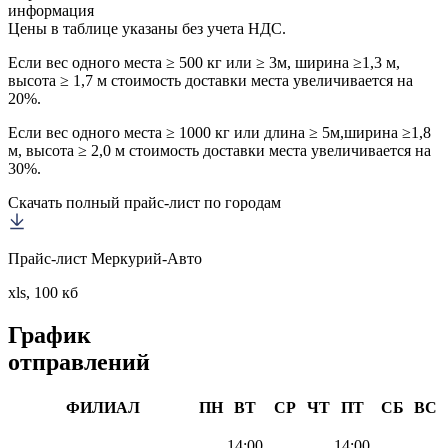
информация
Цены в таблице указаны без учета НДС.
Если вес одного места ≥ 500 кг или ≥ 3м, ширина ≥1,3 м,
высота ≥ 1,7 м стоимость доставки места увеличивается на
20%.
Если вес одного места ≥ 1000 кг или длина ≥ 5м,ширина ≥1,8
м, высота ≥ 2,0 м стоимость доставки места увеличивается на
30%.
Скачать полный прайс-лист по городам
Прайс-лист Меркурий-Авто
xls, 100 кб
График
отправлений
ФИЛИАЛ
ПН
ВТ
СР
ЧТ
ПТ
СБ
ВС
14:00
14:00