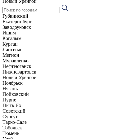
Новый Уренгой
Губкинский
Екатеринбург
Заводоуковск
Ишим
Когалым
Курган
Лангепас
Мегион
Муравленко
Нефтеюганск
Нижневартовск
Новый Уренгой
Ноябрьск
Нягань
Пойковский
Пурпе
Пыть-Ях
Советский
Сургут
Тарко-Сале
Тобольск
Тюмень
Урай