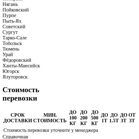
Нягань
Пойковский
Пурпе
Пыть-Ях
Советский
Сургут
Тарко-Сале
Тобольск
Тюмень
Урай
Фёдоровский
Ханты-Мансийск
Югорск
Ялуторовск
Стоимость
перевозки
ДО
ДО
ДО
СРОК
МИН.
ДО
ДО
ДО
ОТ
100
200
500
ДОСТАВКИ
СТОИМОСТЬ
1Т
1.5Т
3Т
3Т
КГ
КГ
КГ
Стоимость перевозки уточните у менеджера
Справочная