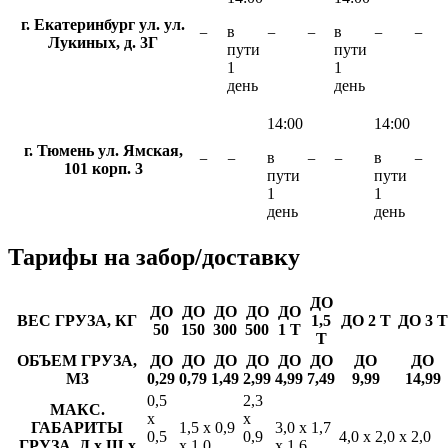
г. Екатеринбург ул. ул.
в
в
−
−
−
−
−
Лукиных, д. 3Г
пути
пути
1
1
день
день
14:00
14:00
г. Тюмень ул. Ямская,
в
в
−
−
−
−
−
101 корп. 3
пути
пути
1
1
день
день
Тарифы
на забор/доставку
ДО
ДО
ДО
ДО
ДО
ДО
ВЕС ГРУЗА, КГ
1,5
ДО 2 Т
ДО 3 Т
50
150
300
500
1 Т
Т
ОБЪЕМ ГРУЗА,
ДО
ДО
ДО
ДО
ДО
ДО
ДО
ДО
М3
0,29
0,79
1,49
2,99
4,99
7,49
9,99
14,99
0,5
2,3
МАКС.
х
х
ГАБАРИТЫ
1,5 х 0,9
3,0 х 1,7
0,5
0,9
4,0 х 2,0 х 2,0
ГРУЗА, Д х Ш х
х 1,0
х 1,6